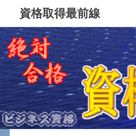
コ
資格取得最前線
ン
テ
ン
ツ
へ
ス
キ
ッ
プ