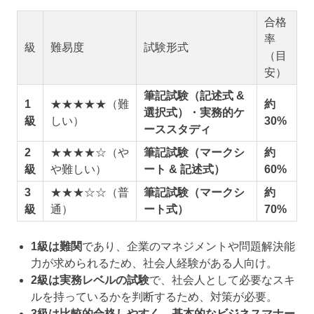
合格
率
級
難易度
試験形式
（目
安）
筆記試験（記述式 &
1
★★★★★（難
約
選択式）・実務的ケ
級
しい）
30%
ーススタディ
2
★★★★☆（や
筆記試験（マークシ
約
級
や難しい）
ート & 記述式）
60%
3
★★★☆☆（普
筆記試験（マークシ
約
級
通）
ート式）
70%
1級は難関
であり、企業のマネジメントや問題解決能
力が求められるため、社会人経験がある人向け。
2級は実務レベルの試験
で、社会人として必要なスキ
ルを持っているかを判断するため、対策が必要。
3級は比較的合格しやすく、基本的なビジネスマナー