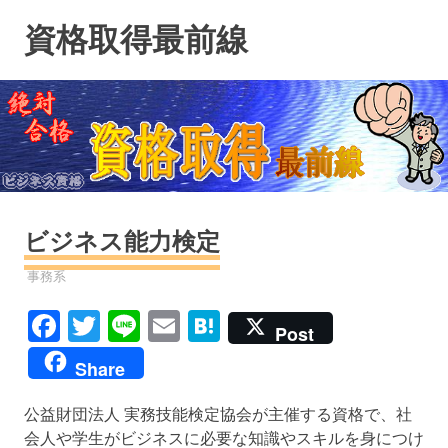
コ
資格取得最前線
ン
テ
ン
ツ
へ
ス
キ
ッ
プ
ビジネス能力検定
資格
事務系
Facebook
Twitter
Line
Email
Hatena
Post
Share
公益財団法人 実務技能検定協会が主催する資格で、社
会人や学生がビジネスに必要な知識やスキルを身につけ