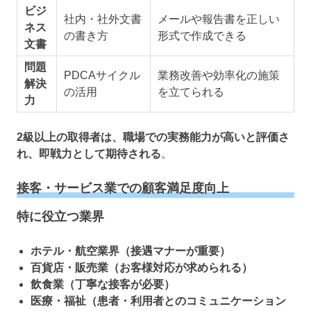
ビジ
社内・社外文書
メールや報告書を正しい
ネス
の書き方
形式で作成できる
文書
問題
PDCAサイクル
業務改善や効率化の施策
解決
の活用
を立てられる
力
2級以上の取得者は、職場での実務能力が高いと評価さ
れ、即戦力として期待される
。
接客・サービス業での顧客満足度向上
特に役立つ業界
ホテル・航空業界（接遇マナーが重要）
百貨店・販売業（お客様対応が求められる）
飲食業（丁寧な接客が必要）
医療・福祉（患者・利用者とのコミュニケーション