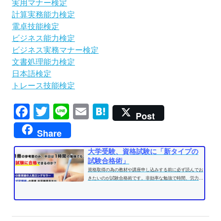
実用マナー検定
計算実務能力検定
電卓技能検定
ビジネス能力検定
ビジネス実務マナー検定
文書処理能力検定
日本語検定
トレース技能検定
Facebook
Twitter
Line
Email
Hatena
Post
Share
大学受験、資格試験に「新タイプの
試験合格術」
資格取得の為の教材や講座申し込みする前に必ず読んでお
きたいのが試験合格術です。非効率な勉強で時間、労力を
費やす前に、効果的な学習方法...