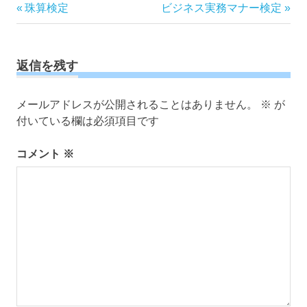
投
前
次
珠算検定
ビジネス実務マナー検定
の
の
稿
記
記
ナ
事:
事:
ビ
返信を残す
ゲ
ー
メールアドレスが公開されることはありません。
※
が
シ
付いている欄は必須項目です
ョ
ン
コメント
※