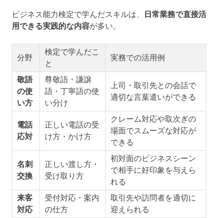
ビジネス能力検定で学んだスキルは、
日常業務で直接活
用できる実践的な内容
が多い。
検定で学んだこ
分野
実務での活用例
と
敬語
尊敬語・謙譲
上司・取引先との会話で
の使
語・丁寧語の使
適切な言葉遣いができる
い方
い分け
クレーム対応や取次ぎの
電話
正しい電話の受
場面でスムーズな対応が
応対
け方・かけ方
できる
初対面のビジネスシーン
名刺
正しい渡し方・
で相手に好印象を与えら
交換
受け取り方
れる
来客
受付対応・案内
取引先や訪問者を適切に
対応
の仕方
迎えられる