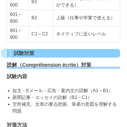
B1
600
ができる）
601～
B2
上級（仕事や学業で使える）
800
801～
C1～C2
ネイティブに近いレベル
900
試験対策
読解（Compréhension écrite）対策
試験内容
短文・Eメール・広告・案内文の読解（A1～B1）
新聞記事・エッセイの読解（B2～C1）
空所補充、文章の要点把握、筆者の意図を理解する
問題
対策方法