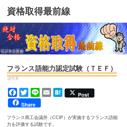
コ
資格取得最前線
ン
テ
ン
ツ
へ
ス
キ
ッ
プ
フランス語能力認定試験（ＴＥＦ）
資格
語学系
Facebook
Twitter
Line
Email
Hatena
Post
Share
フランス商工会議所（CCIP）が実施するフランス語能
力を評価する試験です。