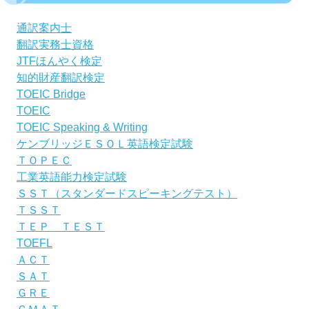
通訳案内士
翻訳実務士資格
JTFほんやく検定
知的財産翻訳検定
TOEIC Bridge
TOEIC
TOEIC Speaking & Writing
ケンブリッジＥＳＯＬ英語検定試験
ＴＯＰＥＣ
工業英語能力検定試験
ＳＳＴ（スタンダードスピーキングテスト）
ＴＳＳＴ
ＴＥＰ ＴＥＳＴ
TOEFL
ＡＣＴ
ＳＡＴ
ＧＲＥ