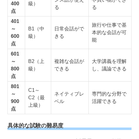
400
級）
る
る
点
401
旅行や仕事で基
～
B1（中
日常会話がで
本的な会話が可
600
級）
きる
能
点
601
～
B2（上
複雑な会話が
大学講義を理解
800
級）
できる
し、議論できる
点
801
C1～
～
ネイティブレ
専門的な分野で
C2（最
900
ベル
活躍できる
上級）
点
具体的な試験の難易度