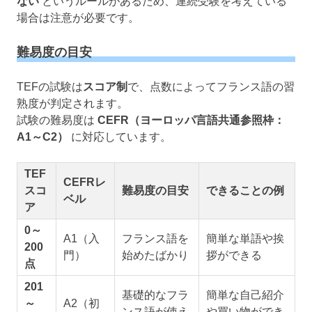
ない
というルールがあるため、連続受験を考えている
場合は注意が必要です。
難易度の目安
TEFの試験は
スコア制
で、点数によってフランス語の習
熟度が判定されます。
試験の難易度は
CEFR（ヨーロッパ言語共通参照枠：
A1～C2）
に対応しています。
TEF
CEFRレ
スコ
難易度の目安
できることの例
ベル
ア
0～
A1（入
フランス語を
簡単な単語や挨
200
門）
始めたばかり
拶ができる
点
201
基礎的なフラ
簡単な自己紹介
～
A2（初
ンス語が使え
や買い物ができ