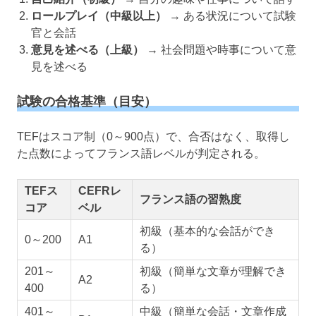
ロールプレイ（中級以上）
→ ある状況について試験
官と会話
意見を述べる（上級）
→ 社会問題や時事について意
見を述べる
試験の合格基準（目安）
TEFはスコア制（0～900点）で、合否はなく、取得し
た点数によってフランス語レベルが判定される。
TEFス
CEFRレ
フランス語の習熟度
コア
ベル
初級（基本的な会話ができ
0～200
A1
る）
201～
初級（簡単な文章が理解でき
A2
400
る）
401～
中級（簡単な会話・文章作成