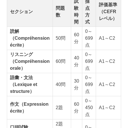
試
採
評価基準
問題
験
点
セクション
（CEFR
数
時
方
レベル）
間
式
読解
0～
60
（Compréhension
50問
699
A1～C2
分
écrite）
点
リスニング
0～
40
（Compréhension
60問
699
A1～C2
分
orale）
点
語彙・文法
0～
30
（Lexique et
40問
699
A1～C2
分
structure）
点
0～
作文（Expression
60
2題
450
A1～C2
écrite）
分
点
2題
口頭試験
0～