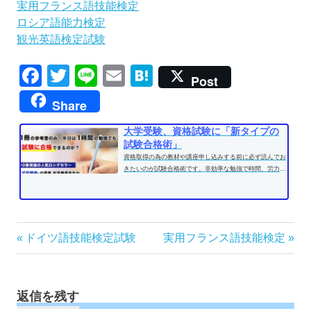
実用フランス語技能検定
ロシア語能力検定
観光英語検定試験
Facebook
Twitter
Line
Email
Hatena
Post
Share
大学受験、資格試験に「新タイプの
試験合格術」
資格取得の為の教材や講座申し込みする前に必ず読んでお
きたいのが試験合格術です。非効率な勉強で時間、労力を
費やす前に、効果的な学習方法...
投
前
次
ドイツ語技能検定試験
実用フランス語技能検定
の
の
稿
記
記
ナ
事:
事:
ビ
返信を残す
ゲ