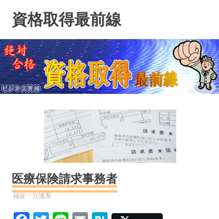
コ
資格取得最前線
ン
テ
ン
ツ
へ
ス
キ
ッ
プ
医療保険請求事務者
資格
福祉・介護系