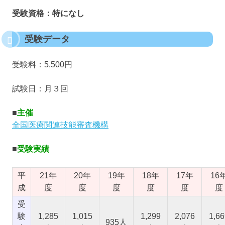
受験資格：特になし
受験データ
受験料：5,500円
試験日：月３回
■
主催
全国医療関連技能審査機構
■
受験実績
平
21年
20年
19年
18年
17年
16
成
度
度
度
度
度
度
受
験
1,285
1,015
1,299
2,076
1,66
935人