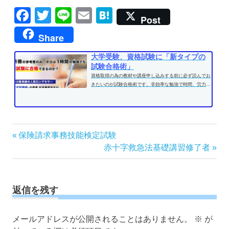
Facebook
Twitter
Line
Email
Hatena
Post
Share
大学受験、資格試験に「新タイプの
試験合格術」
資格取得の為の教材や講座申し込みする前に必ず読んでお
きたいのが試験合格術です。非効率な勉強で時間、労力を
費やす前に、効果的な学習方法...
投
前
保険請求事務技能検定試験
の
次
赤十字救急法基礎講習修了者
稿
記
の
ナ
事:
記
ビ
事:
ゲ
返信を残す
ー
シ
メールアドレスが公開されることはありません。
※
が
ョ