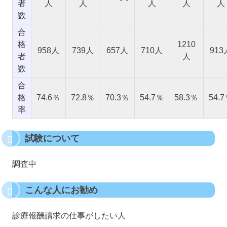
者
人
人
人
人
人
数
合
格
1210
958人
739人
657人
710人
913
者
人
数
合
格
74.6％
72.8％
70.3％
54.7％
58.3％
54.
率
試験について
調査中
こんな人にお勧め
診療報酬請求の仕事がしたい人