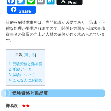
Facebook
Twitter
Line
Email
Hatena
Post
Share
診療報酬請求事務は、専門知識が必要であり、迅速・正
確な処理が要求されますので、関係各方面から請求事務
従事者の資質の向上と人材の確保が強く求められていま
す。
目次
[
閉じる
]
1.
受験資格と難易度
2.
受験データ
3.
試験について
4.
こんな人にお勧め
受験資格と難易度
難易度：
★★