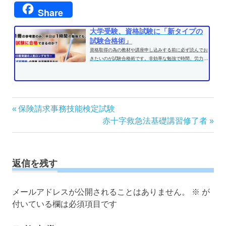
Share
大学受験、資格試験に「新タイプの
試験合格術」
資格取得の為の教材や講座申し込みする前に必ず読んでお
きたいのが試験合格術です。非効率な勉強で時間、労力を
費やす前に、効果的な学習方法...
投
前
保険請求事務技能検定試験
の
次
赤十字救急法基礎講習修了者
稿
記
の
ナ
事:
記
ビ
事:
ゲ
返信を残す
ー
シ
メールアドレスが公開されることはありません。
※
が
ョ
付いている欄は必須項目です
ン