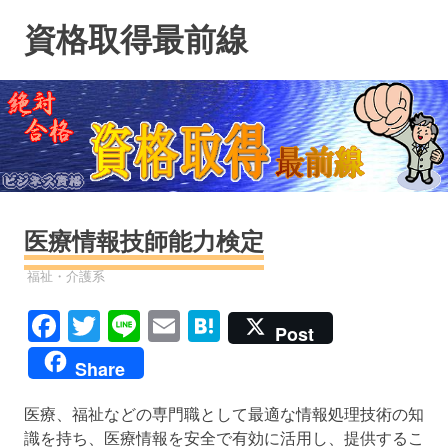
コ
資格取得最前線
ン
テ
ン
ツ
へ
ス
キ
ッ
プ
医療情報技師能力検定
資格
福祉・介護系
Facebook
Twitter
Line
Email
Hatena
Post
Share
医療、福祉などの専門職として最適な情報処理技術の知
識を持ち、医療情報を安全で有効に活用し、提供するこ