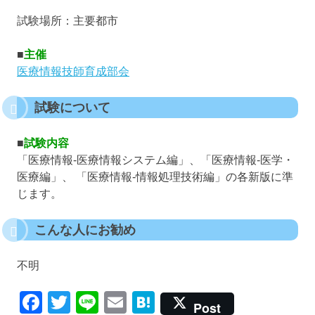
試験場所：主要都市
■
主催
医療情報技師育成部会
試験について
■
試験内容
「医療情報-医療情報システム編」、「医療情報-医学・
医療編」、 「医療情報-情報処理技術編」の各新版に準
じます。
こんな人にお勧め
不明
Facebook
Twitter
Line
Email
Hatena
Post