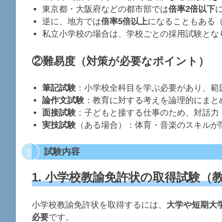
東京都・大阪府などの都市部では
倍率2倍以下
逆に、地方では
倍率5倍以上
になることもある
私立小学校の場合は、学校ごとの採用試験とな
②難易度（対策が必要なポイント）
筆記試験
：小学校全科目を学ぶ必要があり、範
論作文試験
：教育に対する考えを論理的にまと
面接試験
：子どもと接する仕事のため、対話力
実技試験
（ある場合）：体育・音楽のスキルが
試験内容
1. 小学校教諭免許状の取得試験（
小学校教諭免許状を取得するには、
大学や短期大
必要
です。