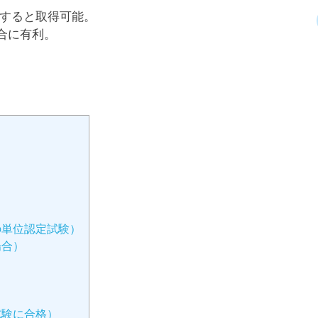
すると取得可能。
合に有利。
）
の単位認定試験）
場合）
試験に合格）