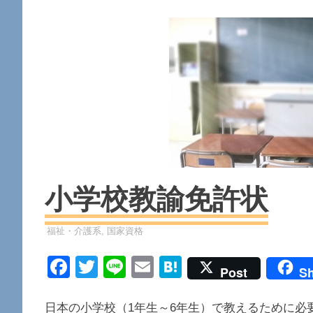
小学校教諭免許状
資格
福祉・介護系
,
国家資格
Facebook
Twitter
Line
Email
Hatena
Post
Sh
日本の小学校（1年生～6年生）で教えるために必