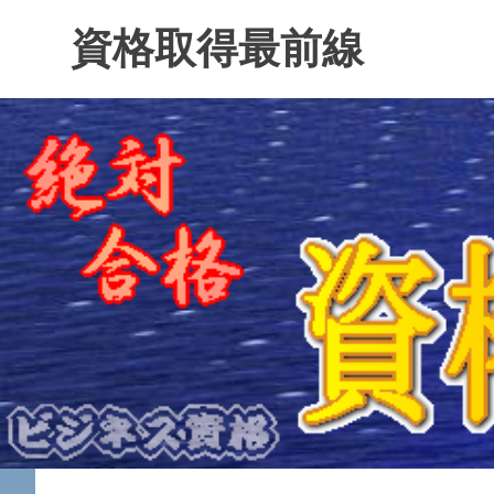
コ
資格取得最前線
ン
テ
ン
ツ
へ
ス
キ
ッ
プ