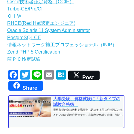
Cisco技術者認定資格（CCIE）
Turbo-CE/Pro/CI
ＣＩＷ
RHCE(Red Hat認定エンジニア)
Oracle Solaris 11 System Administrator
PostgreSQL CE
情報ネットワーク施工プロフェッショナル（INIP）
Zend PHP 5 Certification
商ＰＣ検定試験
Facebook
Twitter
Line
Email
Hatena
Post
Share
大学受験、資格試験に「新タイプの
試験合格術」
資格取得の為の教材や講座申し込みする前に必ず読んでお
きたいのが試験合格術です。非効率な勉強で時間、労力を
費やす前に、効果的な学習方法...