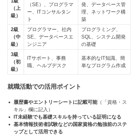
1級
（SE）、プログラマ
発、データベース管
（上
ー、ITコンサルタン
理、ネットワーク構
級）
ト
築
2級
プログラマー、社内
プログラミング、
（中
SE、データベースエ
SQL、システム開発
級）
ンジニア
の基礎
3級
ITサポート、事務
基本的なIT知識、簡
（初
職、ヘルプデスク
単なプログラム作成
級）
就職活動での活用ポイント
履歴書やエントリーシートに記載可能
（「資格・ス
キル」欄に記入）
IT未経験でも基礎スキルを持っている証明になる
基本情報技術者試験などの国家資格の勉強前のステ
ップとして活用できる