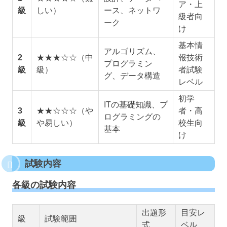
ア・上
級
しい）
ース、ネットワ
級者向
ーク
け
基本情
アルゴリズム、
2
★★★☆☆（中
報技術
プログラミン
級
級）
者試験
グ、データ構造
レベル
初学
ITの基礎知識、プ
3
★★☆☆☆（や
者・高
ログラミングの
級
や易しい）
校生向
基本
け
試験内容
各級の試験内容
出題形
目安レ
級
試験範囲
式
ベル