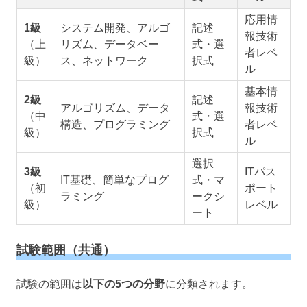
応用情
1級
システム開発、アルゴ
記述
報技術
（上
リズム、データベー
式・選
者レベ
級）
ス、ネットワーク
択式
ル
基本情
2級
記述
アルゴリズム、データ
報技術
（中
式・選
構造、プログラミング
者レベ
級）
択式
ル
選択
3級
ITパス
IT基礎、簡単なプログ
式・マ
（初
ポート
ラミング
ークシ
級）
レベル
ート
試験範囲（共通）
試験の範囲は
以下の5つの分野
に分類されます。