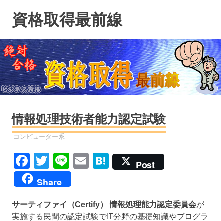
コ
資格取得最前線
ン
テ
ン
ツ
へ
ス
キ
ッ
プ
情報処理技術者能力認定試験
資格
コンピューター系
Facebook
Twitter
Line
Email
Hatena
Post
Share
サーティファイ（Certify） 情報処理能力認定委員会
が
実施する民間の認定試験でIT分野の基礎知識やプログラ