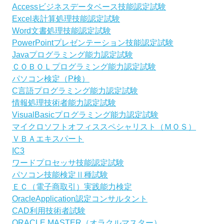
Accessビジネスデータベース技能認定試験
Excel表計算処理技能認定試験
Word文書処理技能認定試験
PowerPointプレゼンテーション技能認定試験
Javaプログラミング能力認定試験
ＣＯＢＯＬプログラミング能力認定試験
パソコン検定（P検）
C言語プログラミング能力認定試験
情報処理技術者能力認定試験
VisualBasicプログラミング能力認定試験
マイクロソフトオフィススペシャリスト（ＭＯＳ）
ＶＢＡエキスパート
IC3
ワードプロセッサ技能認定試験
パソコン技能検定Ⅱ種試験
ＥＣ（電子商取引）実践能力検定
OracleApplication認定コンサルタント
CAD利用技術者試験
ORACLE MASTER（オラクルマスター）