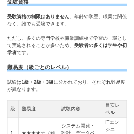
受験資格
受験資格の制限はありません
。年齢や学歴、職業に関係
なく、誰でも受験できます。
ただし、多くの専門学校や職業訓練校で学習の一環とし
て実施されることが多いため、
受験者の多くは学生や初
学者
です。
難易度（級ごとのレベル）
試験は
1級・2級・3級
に分かれており、それぞれ難易度
が異なります。
目安レ
級
難易度
試験内容
ベル
ITエン
システム開発・
ジニ
1
★★★★☆（難
設計、データベ