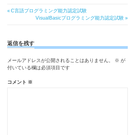
投
前
C言語プログラミング能力認定試験
の
次
VisualBasicプログラミング能力認定試験
稿
記
の
ナ
事:
記
ビ
事:
ゲ
返信を残す
ー
シ
メールアドレスが公開されることはありません。
※
が
ョ
付いている欄は必須項目です
ン
コメント
※