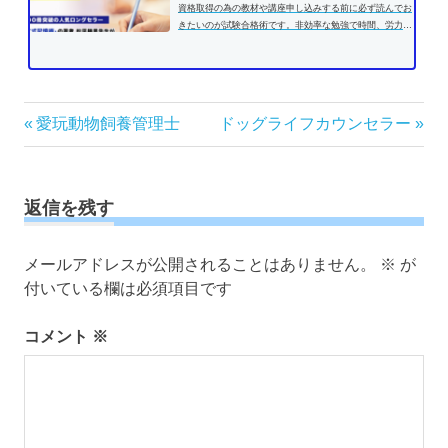
資格取得の為の教材や講座申し込みする前に必ず読んでお
きたいのが試験合格術です。非効率な勉強で時間、労力を
費やす前に、効果的な学習方法...
投
前
次
愛玩動物飼養管理士
ドッグライフカウンセラー
の
の
稿
記
記
ナ
事:
事:
ビ
返信を残す
ゲ
ー
メールアドレスが公開されることはありません。
※
が
シ
付いている欄は必須項目です
ョ
ン
コメント
※