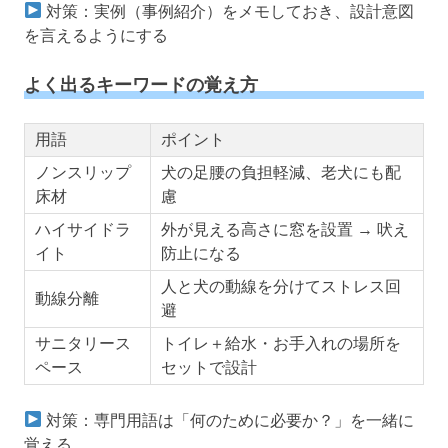
対策：実例（事例紹介）をメモしておき、設計意図
を言えるようにする
よく出るキーワードの覚え方
用語
ポイント
ノンスリップ
犬の足腰の負担軽減、老犬にも配
床材
慮
ハイサイドラ
外が見える高さに窓を設置 → 吠え
イト
防止になる
人と犬の動線を分けてストレス回
動線分離
避
サニタリース
トイレ＋給水・お手入れの場所を
ペース
セットで設計
対策：専門用語は「何のために必要か？」を一緒に
覚える