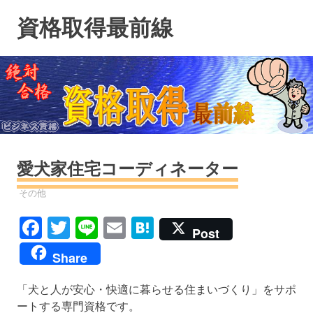
コ
資格取得最前線
ン
テ
ン
ツ
へ
ス
キ
ッ
プ
愛犬家住宅コーディネーター
資格
その他
Facebook
Twitter
Line
Email
Hatena
Post
Share
「犬と人が安心・快適に暮らせる住まいづくり」をサポ
ートする専門資格です。