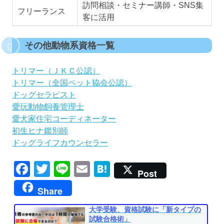
訪問相談・セミナー講師・SNS集
フリーランス
客に活用
その他動物系資格一覧
トリマー（ＪＫＣ公認）
トリマー（全国ペット協会公認）
ドッグセラピスト
愛玩動物飼養管理士
愛犬家住宅コーディネーター
初生ヒナ鑑別師
ドッグライフカウンセラー
Facebook
Twitter
Line
Email
Hatena
Post
Share
大学受験、資格試験に「新タイプの
試験合格術」