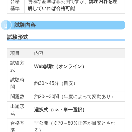
合格
明確な基準は非公開ですが、
講座内容を理
基準
解していれば合格可能
試験内容
試験形式
項目
内容
試験方
Web試験（オンライン）
式
試験時
約30〜45分（目安）
間
問題数
約20〜30問（年度によって変動あり）
出題形
選択式（○×・単一選択）
式
合格基
非公開（※70～80％正答が目安とされ
準
る）