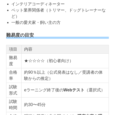
インテリアコーディネーター
ペット業界関係者（トリマー、ドッグトレーナーな
ど）
一般の愛犬家・飼い主の方
難易度の目安
項目
内容
難易
★☆☆☆☆（初心者向け）
度
合格
約90％以上（公式発表はなし／受講者の体
率
験からの推定）
試験
eラーニング終了後の
Webテスト
（選択式）
形式
試験
約30〜45分
時間