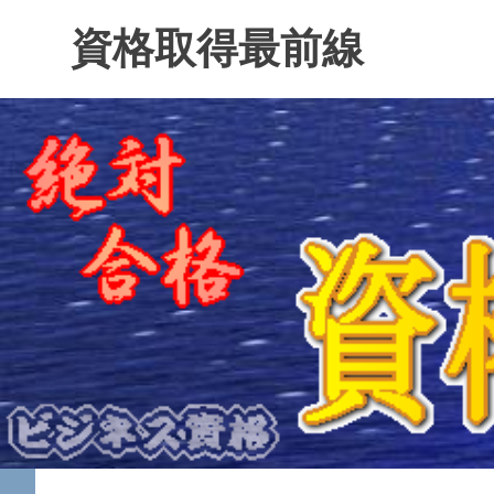
コ
資格取得最前線
ン
テ
ン
ツ
へ
ス
キ
ッ
プ