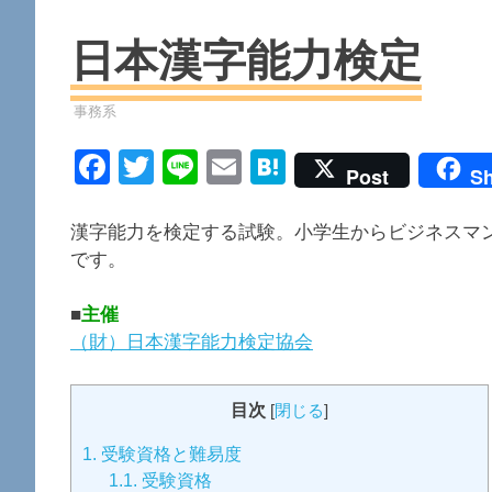
日本漢字能力検定
資格
事務系
Facebook
Twitter
Line
Email
Hatena
Post
Sh
漢字能力を検定する試験。小学生からビジネスマ
です。
■
主催
（財）日本漢字能力検定協会
目次
[
閉じる
]
1.
受験資格と難易度
1.1.
受験資格