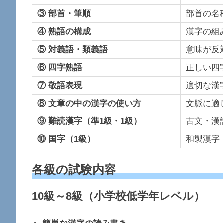
③ 部首・筆順
部首の名
④ 熟語の構成
漢字の組
⑤ 対義語・類義語
意味が反
⑥ 四字熟語
正しい四
⑦ 敬語表現
適切な漢
⑧ 文章の中の漢字の使い方
文脈に適
⑨ 難読漢字（準1級・1級）
古文・漢
⑩ 国字（1級）
和製漢字
各級の試験内容
10級～8級（小学校低学年レベル）