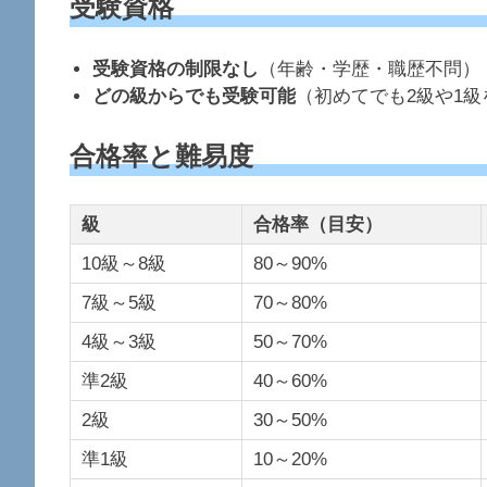
受験資格
受験資格の制限なし
（年齢・学歴・職歴不問）
どの級からでも受験可能
（初めてでも2級や1
合格率と難易度
級
合格率（目安）
10級～8級
80～90%
7級～5級
70～80%
4級～3級
50～70%
準2級
40～60%
2級
30～50%
準1級
10～20%