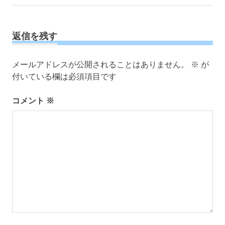
の
の
稿
記
記
ナ
事:
事:
ビ
返信を残す
ゲ
ー
メールアドレスが公開されることはありません。
※
が
シ
付いている欄は必須項目です
ョ
ン
コメント
※