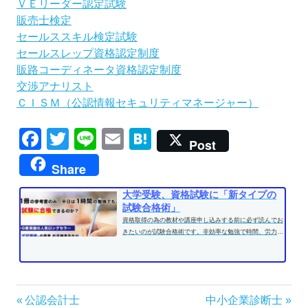
ＶＥリーダー認定試験
販売士検定
セールススキル検定試験
セールスレップ資格認定制度
販路コーディネータ資格認定制度
交渉アナリスト
ＣＩＳＭ（公認情報セキュリティマネージャー）
Facebook
Twitter
Line
Email
Hatena
Post
Share
大学受験、資格試験に「新タイプの
試験合格術」
資格取得の為の教材や講座申し込みする前に必ず読んでお
きたいのが試験合格術です。非効率な勉強で時間、労力を
費やす前に、効果的な学習方法...
投
前
次
公認会計士
中小企業診断士