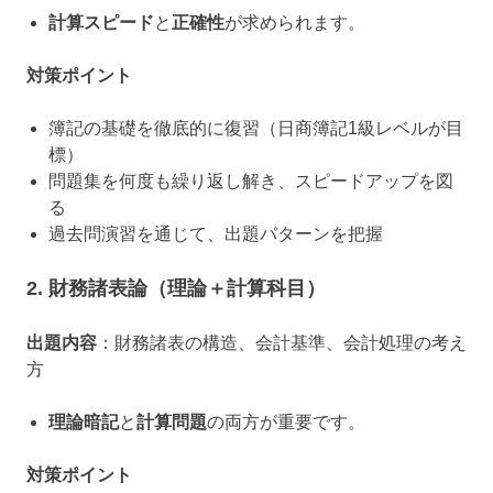
計算スピード
と
正確性
が求められます。
対策ポイント
簿記の基礎を徹底的に復習（日商簿記1級レベルが目
標）
問題集を何度も繰り返し解き、スピードアップを図
る
過去問演習を通じて、出題パターンを把握
2. 財務諸表論（理論＋計算科目）
出題内容
：財務諸表の構造、会計基準、会計処理の考え
方
理論暗記
と
計算問題
の両方が重要です。
対策ポイント