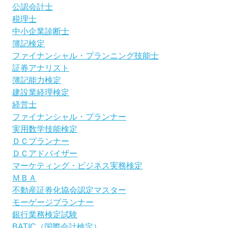
公認会計士
税理士
中小企業診断士
簿記検定
ファイナンシャル・プランニング技能士
証券アナリスト
簿記能力検定
建設業経理検定
経営士
ファイナンシャル・プランナー
実用数学技能検定
ＤＣプランナー
ＤＣアドバイザー
マーケティング・ビジネス実務検定
ＭＢＡ
不動産証券化協会認定マスター
モーゲージプランナー
銀行業務検定試験
BATIC（国際会計検定）