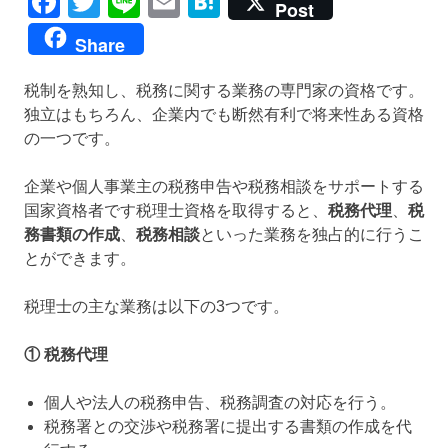
Facebook
Twitter
Line
Email
Hatena
Post
Share
税制を熟知し、税務に関する業務の専門家の資格です。
独立はもちろん、企業内でも断然有利で将来性ある資格
の一つです。
企業や個人事業主の税務申告や税務相談をサポートする
国家資格者です税理士資格を取得すると、
税務代理
、
税
務書類の作成
、
税務相談
といった業務を独占的に行うこ
とができます。
税理士の主な業務は以下の3つです。
① 税務代理
個人や法人の税務申告、税務調査の対応を行う。
税務署との交渉や税務署に提出する書類の作成を代