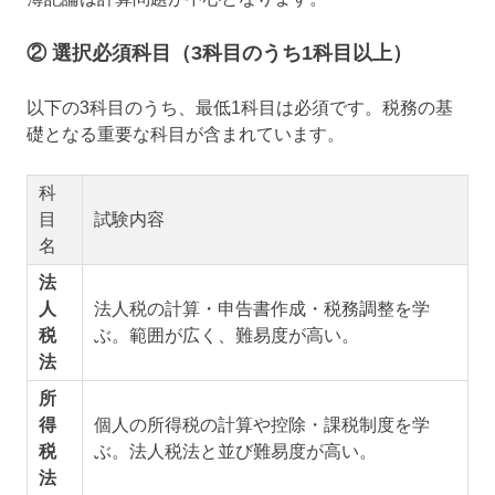
② 選択必須科目（3科目のうち1科目以上）
以下の3科目のうち、最低1科目は必須です。税務の基
礎となる重要な科目が含まれています。
科
目
試験内容
名
法
人
法人税の計算・申告書作成・税務調整を学
税
ぶ。範囲が広く、難易度が高い。
法
所
得
個人の所得税の計算や控除・課税制度を学
税
ぶ。法人税法と並び難易度が高い。
法