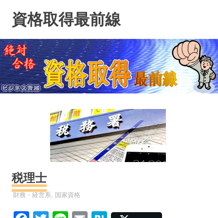
コ
資格取得最前線
ン
テ
ン
ツ
へ
ス
キ
ッ
プ
税理士
資格
財務・経営系
,
国家資格