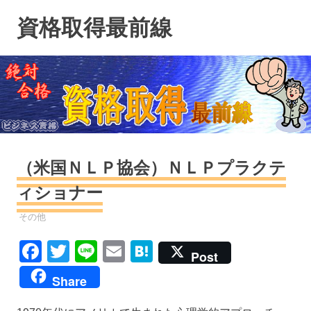
コ
資格取得最前線
ン
テ
ン
ツ
へ
ス
キ
ッ
プ
（米国ＮＬＰ協会）ＮＬＰプラクテ
ィショナー
資格
その他
Facebook
Twitter
Line
Email
Hatena
Post
Share