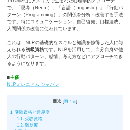
1970年代にアメリカで生まれた心理学的アプローチ
で、「思考（Neuro）」「言語（Linguistic）」「行動パ
ターン（Programming）」の関係を分析・改善する手法
です。特にコミュニケーション、自己啓発、目標達成、
人間関係の改善に使われています。
これは、NLPの基礎的なスキルと知識を修得した人に与
えられる
初級資格
です。NLPを活用して、自分自身や他
人の行動パターン、感情、考え方などにアプローチでき
るようになります。
■
主催
NLPミレニアム ジャパン
目次
[
閉じる
]
1.
受験資格と難易度
1.1.
受験資格
1.2.
難易度