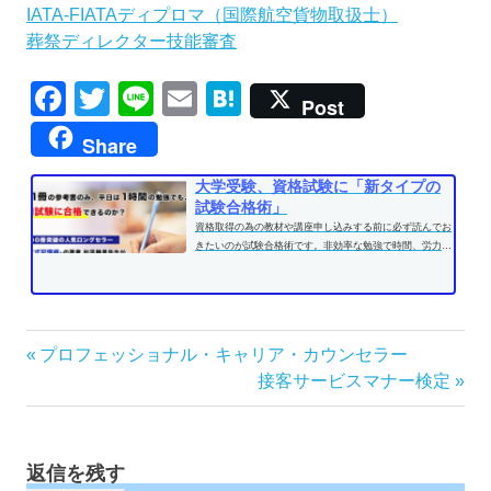
IATA-FIATAディプロマ（国際航空貨物取扱士）
葬祭ディレクター技能審査
Facebook
Twitter
Line
Email
Hatena
Post
Share
大学受験、資格試験に「新タイプの
試験合格術」
資格取得の為の教材や講座申し込みする前に必ず読んでお
きたいのが試験合格術です。非効率な勉強で時間、労力を
費やす前に、効果的な学習方法...
投
前
プロフェッショナル・キャリア・カウンセラー
の
次
接客サービスマナー検定
稿
記
の
ナ
事:
記
ビ
事:
ゲ
返信を残す