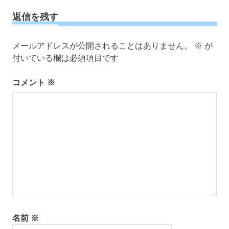
ビ
事:
ゲ
返信を残す
ー
シ
メールアドレスが公開されることはありません。
※
が
ョ
付いている欄は必須項目です
ン
コメント
※
名前
※