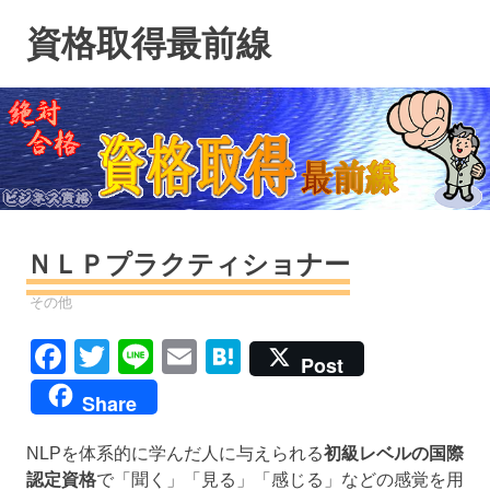
コ
資格取得最前線
ン
テ
ン
ツ
へ
ス
キ
ッ
プ
ＮＬＰプラクティショナー
資格
その他
Facebook
Twitter
Line
Email
Hatena
Post
Share
NLPを体系的に学んだ人に与えられる
初級レベルの国際
認定資格
で「聞く」「見る」「感じる」などの感覚を用