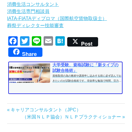
消費生活コンサルタント
消費生活専門相談員
IATA-FIATAディプロマ（国際航空貨物取扱士）
葬祭ディレクター技能審査
Facebook
Twitter
Line
Email
Hatena
Post
Share
大学受験、資格試験に「新タイプの
試験合格術」
資格取得の為の教材や講座申し込みする前に必ず読んでお
きたいのが試験合格術です。非効率な勉強で時間、労力を
費やす前に、効果的な学習方法...
投
前
キャリアコンサルタント（JPC）
の
次
（米国ＮＬＰ協会）ＮＬＰプラクティショナー
稿
記
の
ナ
事:
記