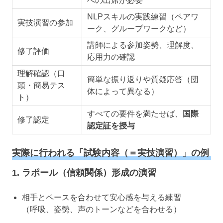
への出席が必要
NLPスキルの実践練習（ペアワ
実技演習の参加
ーク、グループワークなど）
講師による参加姿勢、理解度、
修了評価
応用力の確認
理解確認（口
簡単な振り返りや質疑応答（団
頭・簡易テス
体によって異なる）
ト）
すべての要件を満たせば、
国際
修了認定
認定証を授与
実際に行われる「試験内容（＝実技演習）」の例
1. ラポール（信頼関係）形成の演習
相手とペースを合わせて安心感を与える練習
（呼吸、姿勢、声のトーンなどを合わせる）