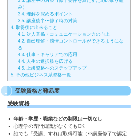
3.3.
講座中の対策（修了要件を満たすための取り組
み）
3.4.
理解を深めるポイント
3.5.
講座後半〜修了時の対策
4.
取得後に出来ること
4.1.
対人関係・コミュニケーション力の向上
4.2.
自己理解・感情コントロールができるようにな
る
4.3.
仕事・キャリアでの応用
4.4.
人生の選択肢を広げる
4.5.
上級資格へのステップアップ
5.
その他ビジネス系資格一覧
受験資格と難易度
受験資格
年齢・学歴・職業などの制限は一切なし
心理学の専門知識がなくてもOK
誰でも「受講」すれば取得可能（※講座修了で認定