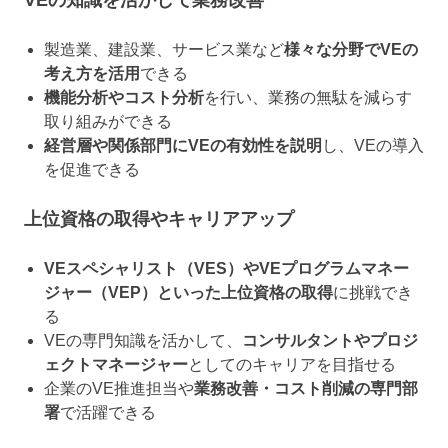
製造業、建設業、サービス業など
様々な分野でVEの
考え方を活用
できる
機能分析やコスト分析
を行い、業務の無駄を減らす
取り組みができる
経営層や関係部門にVEの有効性を説明
し、VEの導入
を促進できる
上位資格の取得やキャリアアップ
VEスペシャリスト（VES）やVEプログラムマネー
ジャー（VEP）といった上位資格の取得
に挑戦でき
る
VEの専門知識を活かして、
コンサルタントやプロジ
ェクトマネージャー
としてのキャリアを目指せる
企業のVE推進担当や
業務改善・コスト削減の専門部
署
で活躍できる