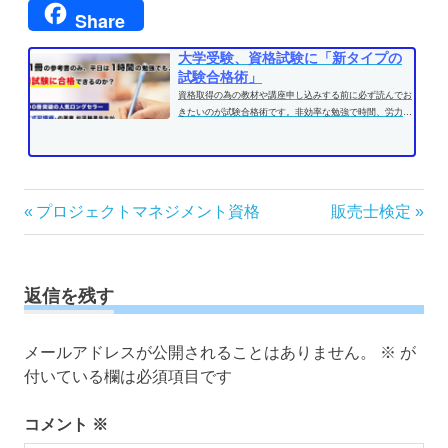
Share
大学受験、資格試験に「新タイプの
試験合格術」
資格取得の為の教材や講座申し込みする前に必ず読んでお
きたいのが試験合格術です。非効率な勉強で時間、労力を
費やす前に、効果的な学習方法...
投
前
次
プロジェクトマネジメント資格
販売士検定
の
の
稿
記
記
ナ
事:
事:
ビ
返信を残す
ゲ
ー
メールアドレスが公開されることはありません。
※
が
シ
付いている欄は必須項目です
ョ
ン
コメント
※