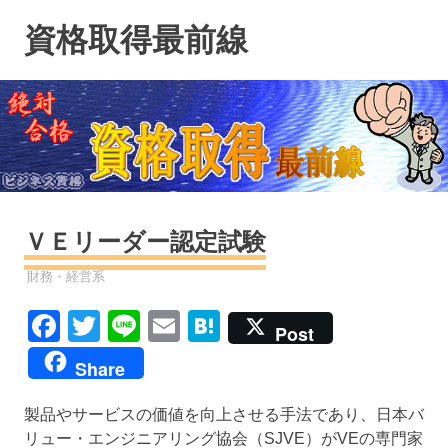
コ
資格取得最前線
ン
テ
ン
ツ
へ
ス
キ
ッ
プ
ＶＥリーダー認定試験
資格
財務・経営系
Facebook
Twitter
Line
Email
Hatena
Post
Share
製品やサービスの価値を向上させる手法であり、日本バ
リュー・エンジニアリング協会（SJVE）がVEの専門家