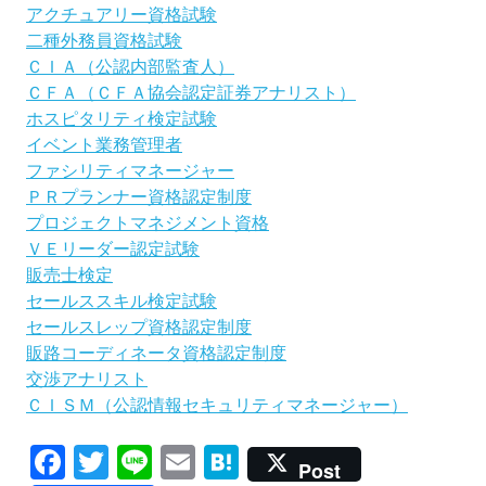
アクチュアリー資格試験
二種外務員資格試験
ＣＩＡ（公認内部監査人）
ＣＦＡ（ＣＦＡ協会認定証券アナリスト）
ホスピタリティ検定試験
イベント業務管理者
ファシリティマネージャー
ＰＲプランナー資格認定制度
プロジェクトマネジメント資格
ＶＥリーダー認定試験
販売士検定
セールススキル検定試験
セールスレップ資格認定制度
販路コーディネータ資格認定制度
交渉アナリスト
ＣＩＳＭ（公認情報セキュリティマネージャー）
Facebook
Twitter
Line
Email
Hatena
Post