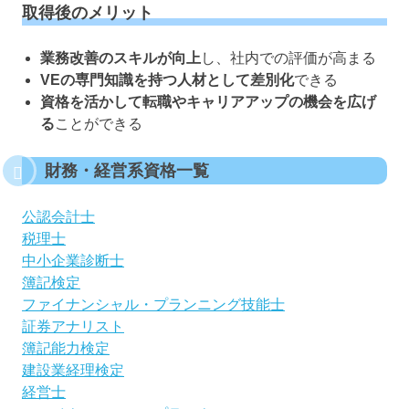
取得後のメリット
業務改善のスキルが向上
し、社内での評価が高まる
VEの専門知識を持つ人材として差別化
できる
資格を活かして転職やキャリアアップの機会を広げ
る
ことができる
財務・経営系資格一覧
公認会計士
税理士
中小企業診断士
簿記検定
ファイナンシャル・プランニング技能士
証券アナリスト
簿記能力検定
建設業経理検定
経営士