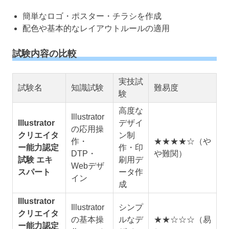
簡単なロゴ・ポスター・チラシを作成
配色や基本的なレイアウトルールの適用
試験内容の比較
実技試
試験名
知識試験
難易度
験
高度な
Illustrator
Illustrator
デザイ
の応用操
クリエイタ
ン制
作・
★★★★☆（や
ー能力認定
作・印
DTP・
や難関）
試験 エキ
刷用デ
Webデザ
スパート
ータ作
イン
成
Illustrator
Illustrator
シンプ
クリエイタ
の基本操
ルなデ
★★☆☆☆（易
ー能力認定