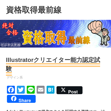
コ
資格取得最前線
ン
テ
ン
ツ
へ
ス
キ
ッ
プ
IIIustratorクリエイター能力認定試
験
資格
デザイン系
Facebook
Twitter
Line
Email
Hatena
Post
Share