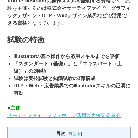
Adobe Illustratorの操作スキルを証明する資格
です。試
験を主催するのは
株式会社サーティファイ
で、
グラフィ
ックデザイン・DTP・Webデザイン業界などで活用で
きる資格
となっています。
試験の特徴
Illustratorの基本操作から応用スキルまでを評価
「スタンダード（基礎）」と「エキスパート（上
級）」の2種類
試験は実技試験と知識試験の2部構成
DTP・Web・広告業界でのIllustratorスキルの証明に
有効
■
主催
サーティファイ ソフトウェア活用能力検定委員会
目次
[
閉じる
]