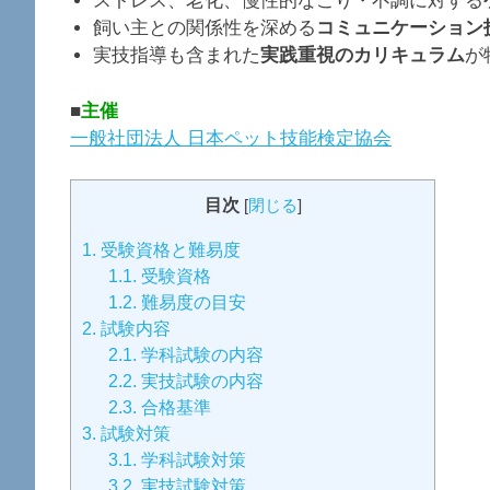
ストレス、老化、慢性的なこり・不調に対する
飼い主との関係性を深める
コミュニケーション
実技指導も含まれた
実践重視のカリキュラム
が
■
主催
一般社団法人 日本ペット技能検定協会
目次
[
閉じる
]
1.
受験資格と難易度
1.1.
受験資格
1.2.
難易度の目安
2.
試験内容
2.1.
学科試験の内容
2.2.
実技試験の内容
2.3.
合格基準
3.
試験対策
3.1.
学科試験対策
3.2.
実技試験対策