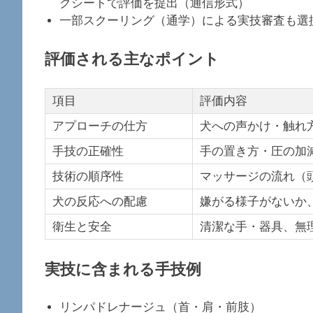
クシートで評価を提出（通信形式）
一部スクーリング（通学）による実技審査も選
評価される主なポイント
項目
評価内容
アプローチの仕方
犬への声かけ・触れ
手技の正確性
手の置き方・圧の加
技術の順序性
マッサージの流れ（
犬の反応への配慮
嫌がる様子がないか
衛生と安全
清潔な手・器具、無
実技に含まれる手技例
リンパドレナージュ（首・肩・前肢）