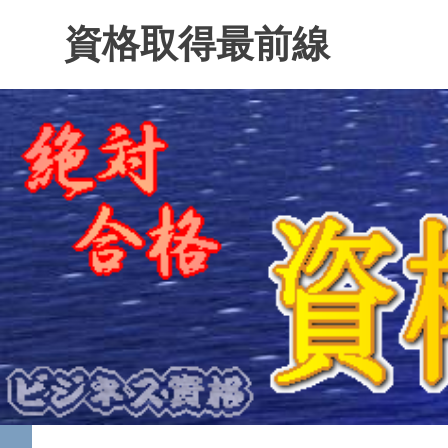
コ
資格取得最前線
ン
テ
ン
ツ
へ
ス
キ
ッ
プ