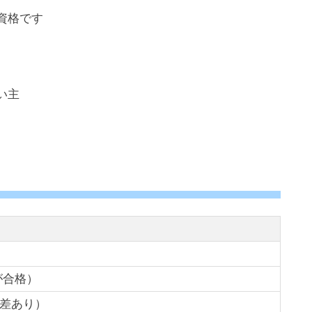
資格です
い主
が合格）
人差あり）