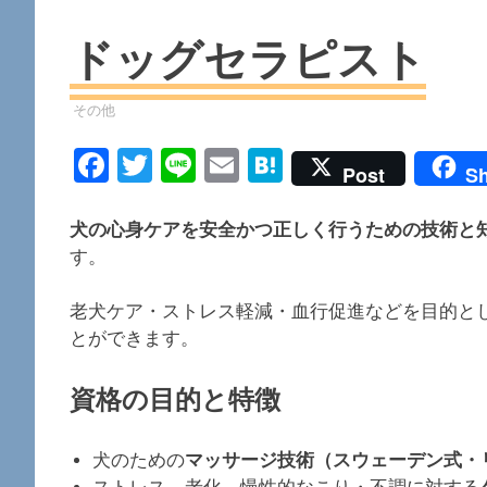
ドッグセラピスト
資格
その他
Facebook
Twitter
Line
Email
Hatena
Post
Sh
犬の心身ケアを安全かつ正しく行うための技術と
す。
老犬ケア・ストレス軽減・血行促進などを目的と
とができます。
資格の目的と特徴
犬のための
マッサージ技術（スウェーデン式・