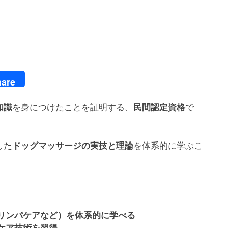
are
知識
を身につけたことを証明する、
民間認定資格
で
した
ドッグマッサージの実技と理論
を体系的に学ぶこ
リンパケアなど）を体系的に学べる