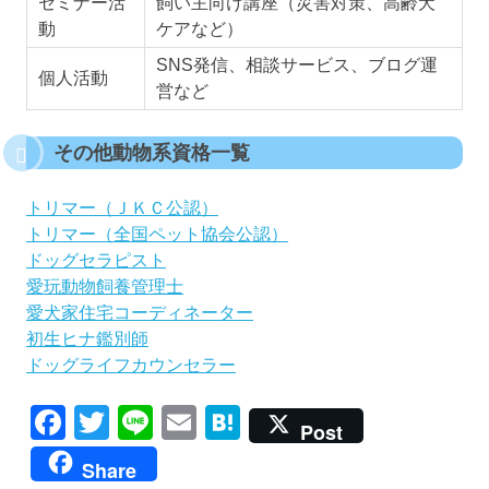
セミナー活
飼い主向け講座（災害対策、高齢犬
動
ケアなど）
SNS発信、相談サービス、ブログ運
個人活動
営など
その他動物系資格一覧
トリマー（ＪＫＣ公認）
トリマー（全国ペット協会公認）
ドッグセラピスト
愛玩動物飼養管理士
愛犬家住宅コーディネーター
初生ヒナ鑑別師
ドッグライフカウンセラー
Facebook
Twitter
Line
Email
Hatena
Post
Share