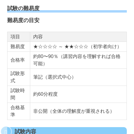
試験の難易度
難易度の目安
項目
内容
難易度
★☆☆☆☆ ～ ★★☆☆☆（初学者向け）
約80〜90％（講習内容を理解すれば合格
合格率
可能）
試験形
筆記（選択式中心）
式
試験時
約60分程度
間
合格基
非公開（全体の理解度が重視される）
準
試験内容