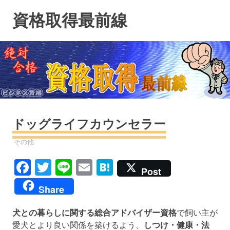
コ
資格取得最前線
ン
テ
ン
ツ
へ
ス
キ
ッ
プ
ドッグライフカウンセラー
資格
その他
Facebook
Twitter
Line
Email
Hatena
Post
Share
犬との暮らしに関する総合アドバイザー資格
で飼い主が
愛犬とより良い関係を築けるよう、
しつけ・健康・法