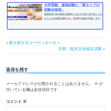
大学受験、資格試験に「新タイプの
試験合格術」
資格取得の為の教材や講座申し込みする前に必ず読んでお
きたいのが試験合格術です。非効率な勉強で時間、労力を
費やす前に、効果的な学習方法...
投
前
愛犬家住宅コーディネーター
の
次
京都・観光文化検定試験
稿
記
の
ナ
事:
記
ビ
事:
ゲ
返信を残す
ー
シ
メールアドレスが公開されることはありません。
※
が
ョ
付いている欄は必須項目です
ン
コメント
※