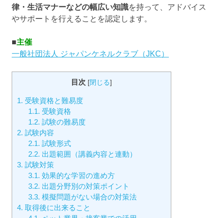
律・生活マナーなどの幅広い知識
を持って、アドバイス
やサポートを行えることを認定します。
■
主催
一般社団法人 ジャパンケネルクラブ（JKC）
目次
[
閉じる
]
1.
受験資格と難易度
1.1.
受験資格
1.2.
試験の難易度
2.
試験内容
2.1.
試験形式
2.2.
出題範囲（講義内容と連動）
3.
試験対策
3.1.
効果的な学習の進め方
3.2.
出題分野別の対策ポイント
3.3.
模擬問題がない場合の対策法
4.
取得後に出来ること