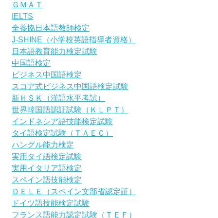
ＧＭＡＴ
IELTS
全養協日本語教師検定
J-SHINE（小学校英語指導者資格）
日本語教育能力検定試験
中国語検定
ビジネス中国語検定
スコア式ビジネス中国語検定試験
新ＨＳＫ（漢語水平考試）
世界韓国語認証試験（ＫＬＰＴ）
インドネシア語技能検定試験
タイ語検定試験（ＴＡＥＣ）
ハングル能力検定
実用タイ語検定試験
実用イタリア語検定
スペイン語技能検定
ＤＥＬＥ（スペイン文部省認定証）
ドイツ語技能検定試験
フランス語能力認定試験（ＴＥＦ）