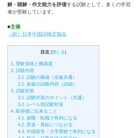
解・聴解・作文能力を評価
する試験として、多くの学習
者が受験しています。
■
主催
（財）日本中国語検定協会
目次
[
閉じる
]
1.
受験資格と難易度
2.
試験内容
2.1.
試験の構成（全級共通）
2.2.
各級の試験内容（詳細）
3.
試験対策
3.1.
試験対策のポイント（共通）
3.2.
レベル別試験対策
4.
取得後に出来ること
4.1.
就職・転職で有利になる
4.2.
昇進・昇給につながる
4.3.
中国留学・大学受験で有利になる