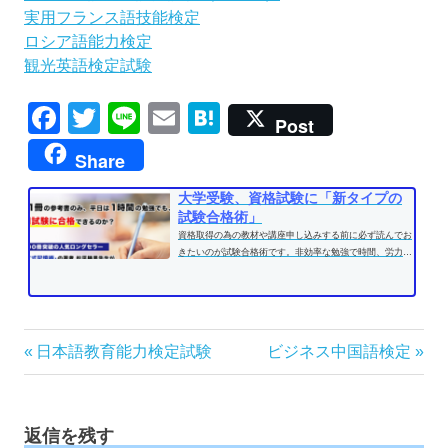
実用フランス語技能検定
ロシア語能力検定
観光英語検定試験
Facebook
Twitter
Line
Email
Hatena
Post
Share
大学受験、資格試験に「新タイプの
試験合格術」
資格取得の為の教材や講座申し込みする前に必ず読んでお
きたいのが試験合格術です。非効率な勉強で時間、労力を
費やす前に、効果的な学習方法...
投
前
次
日本語教育能力検定試験
ビジネス中国語検定
の
の
稿
記
記
ナ
事:
事:
ビ
返信を残す