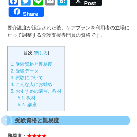
Facebook
Twitter
Line
Email
Hatena
Post
Share
要介護度が認定された後、ケアプランを利用者の立場に
たって調整する介護支援専門員の資格です。
目次
[
閉じる
]
1.
受験資格と難易度
2.
受験データ
3.
試験について
4.
こんな人にお勧め
5.
おすすめの講習、教材
5.1.
教材
5.2.
講座
受験資格と難易度
難易度：
★★★★