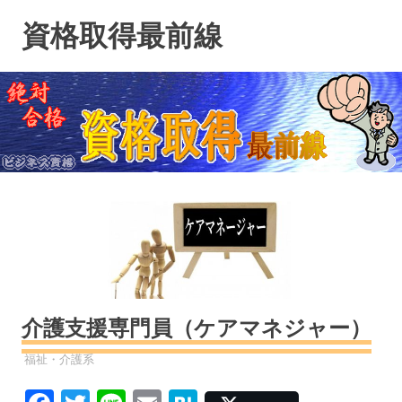
コ
資格取得最前線
ン
テ
ン
ツ
へ
ス
キ
ッ
プ
介護支援専門員（ケアマネジャー）
資格
福祉・介護系