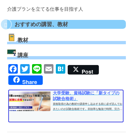
介護プランを立てる仕事を目指す人
おすすめの講習、教材
教材
講座
Facebook
Twitter
Line
Email
Hatena
Post
Share
大学受験、資格試験に「新タイプの
試験合格術」
資格取得の為の教材や講座申し込みする前に必ず読んでお
きたいのが試験合格術です。非効率な勉強で時間、労力を
費やす前に、効果的な学習方法...