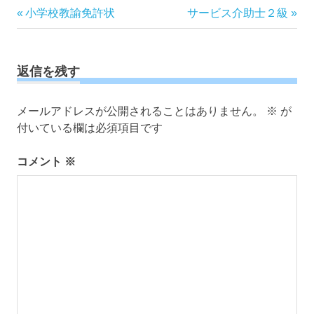
投
前
次
小学校教諭免許状
サービス介助士２級
の
の
稿
記
記
ナ
事:
事:
ビ
返信を残す
ゲ
ー
メールアドレスが公開されることはありません。
※
が
シ
付いている欄は必須項目です
ョ
ン
コメント
※