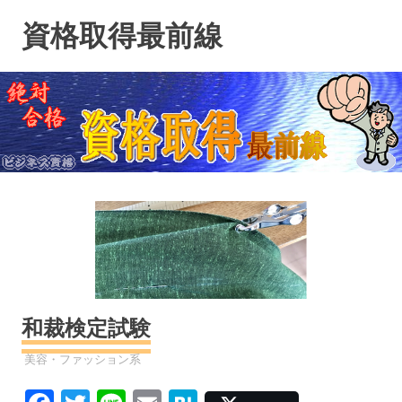
コ
資格取得最前線
ン
テ
ン
ツ
へ
ス
キ
ッ
プ
和裁検定試験
資格
美容・ファッション系