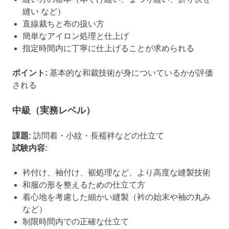
縫い など）
直線裁ちと布の扱い方
簡単なアイロン処理と仕上げ
指定時間内に丁寧に仕上げることが求められる
ポイント:
基本的な和裁技術が身についているかが評価
される
中級（実務レベル）
課題:
訪問着・小紋・長襦袢などの仕立て
試験内容:
衿付け、袖付け、裾処理など、より高度な縫製技術
和服の形を整えるための仕立て方
着心地を考慮した細かい縫製（衿の始末や袖の丸み
など）
制限時間内での正確な仕立て