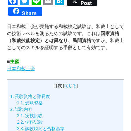
Facebook
Twitter
Line
Email
Hatena
Post
Share
日本和裁士会が実施する和裁検定試験は、和裁士として
の技術レベルを測るための試験です。これは
国家資格
（和裁技能検定）とは異なり、民間資格
ですが、和裁士
としてのスキルを証明する手段として有効です。
■
主催
日本和裁士会
目次
[
閉じる
]
1.
受験資格と難易度
1.1.
受験資格
2.
試験内容
2.1.
実技試験
2.2.
学科試験
2.3.
試験時間と合格基準