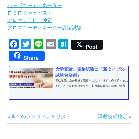
ハーブコーディネーター
ロミロミセラピスト
アロマテラピー検定
アロマコーディネーター認定試験
Facebook
Twitter
Line
Email
Hatena
Post
Share
大学受験、資格試験に「新タイプの
試験合格術」
資格取得の為の教材や講座申し込みする前に必ず読んでお
きたいのが試験合格術です。非効率な勉強で時間、労力を
費やす前に、効果的な学習方法...
投
前
次
きものプロスペシャリスト
洋裁技術検定
の
の
稿
記
記
ナ
事:
事: