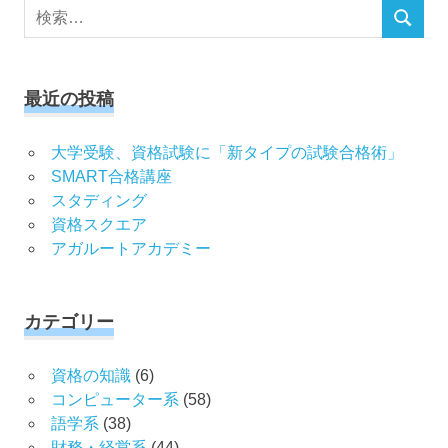
検
検
索
索
対
象:
最近の投稿
大学受験、資格試験に「新タイプの試験合格術」
SMART合格講座
スタディング
資格スクエア
アガルートアカデミー
カテゴリー
資格の知識
(6)
コンピューター系
(58)
語学系
(38)
財務・経営系
(44)