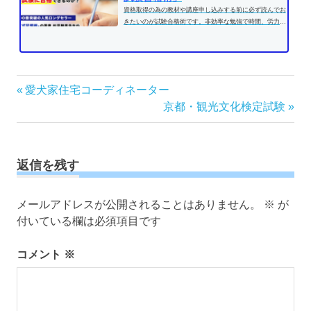
資格取得の為の教材や講座申し込みする前に必ず読んでお
きたいのが試験合格術です。非効率な勉強で時間、労力を
費やす前に、効果的な学習方法...
投
前
愛犬家住宅コーディネーター
の
次
京都・観光文化検定試験
稿
記
の
ナ
事:
記
ビ
事:
ゲ
返信を残す
ー
シ
メールアドレスが公開されることはありません。
※
が
ョ
付いている欄は必須項目です
ン
コメント
※