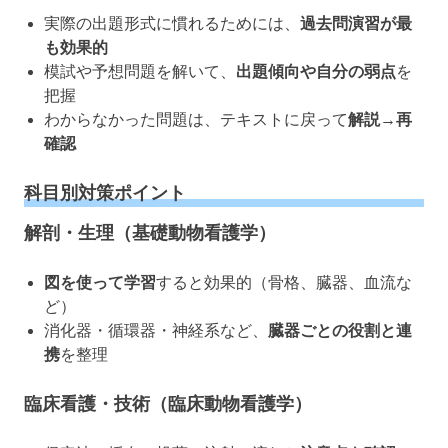
実際の出題形式に慣れるためには、
過去問演習が最
も効果的
模試や予想問題を解いて、
出題傾向や自分の弱点
を
把握
わからなかった問題は、テキストに戻って
解説→再
確認
科目別対策ポイント
解剖・生理（基礎動物看護学）
図を使って学習
すると効果的（骨格、臓器、血流な
ど）
消化器・循環器・神経系など、
臓器ごとの役割と連
携
を整理
臨床看護・技術（臨床動物看護学）