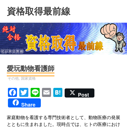
コ
資格取得最前線
ン
テ
ン
ツ
へ
ス
キ
ッ
プ
愛玩動物看護師
資格
その他
,
国家資格
Facebook
Twitter
Line
Email
Hatena
Post
Share
家庭動物を看護する専門技術者として、動物医療の発展
とともに生まれました。現時点では、ヒトの医療におけ