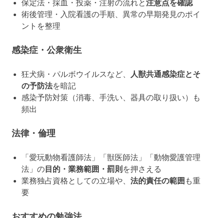
保定法・採血・投薬・注射の流れと
注意点を確認
術後管理・入院看護の手順、異常の早期発見のポイ
ントを整理
感染症・公衆衛生
狂犬病・パルボウイルスなど、
人獣共通感染症とそ
の予防法
を暗記
感染予防対策（消毒、手洗い、器具の取り扱い）も
頻出
法律・倫理
「愛玩動物看護師法」「獣医師法」「動物愛護管理
法」の
目的・業務範囲・罰則
を押さえる
業務独占資格としての立場や、
法的責任の範囲
も重
要
おすすめの勉強法