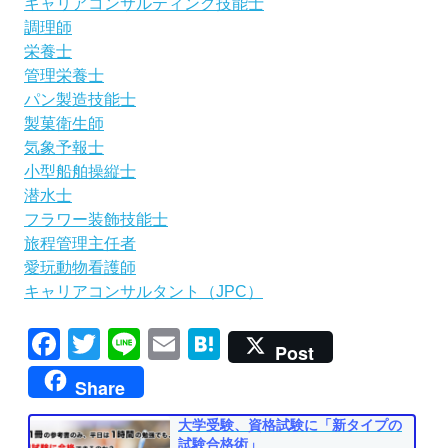
キャリアコンサルティング技能士
調理師
栄養士
管理栄養士
パン製造技能士
製菓衛生師
気象予報士
小型船舶操縦士
潜水士
フラワー装飾技能士
旅程管理主任者
愛玩動物看護師
キャリアコンサルタント（JPC）
Facebook
Twitter
Line
Email
Hatena
Post
Share
大学受験、資格試験に「新タイプの
試験合格術」