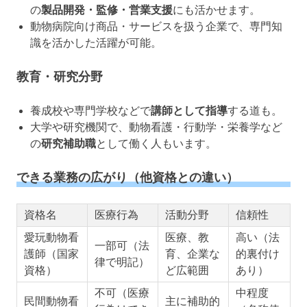
の
製品開発・監修・営業支援
にも活かせます。
動物病院向け商品・サービスを扱う企業で、専門知
識を活かした活躍が可能。
教育・研究分野
養成校や専門学校などで
講師として指導
する道も。
大学や研究機関で、動物看護・行動学・栄養学など
の
研究補助職
として働く人もいます。
できる業務の広がり（他資格との違い）
資格名
医療行為
活動分野
信頼性
愛玩動物看
医療、教
高い（法
一部可（法
護師（国家
育、企業な
的裏付け
律で明記）
資格）
ど広範囲
あり）
不可（医療
中程度
民間動物看
主に補助的