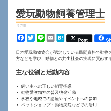
愛玩動物飼養管理士
資格
その他
Facebook
Twitter
Line
Email
Hatena
Post
Sh
日本愛玩動物協会が認定している民間資格で動物
方などを学び、動物との共生社会の実現に貢献す
主な役割と活動内容
飼い主への正しい飼育指導
動物愛護精神の普及啓発活動
学校や地域での講座やイベントへの参加
ペットショップ・動物病院などでの活用