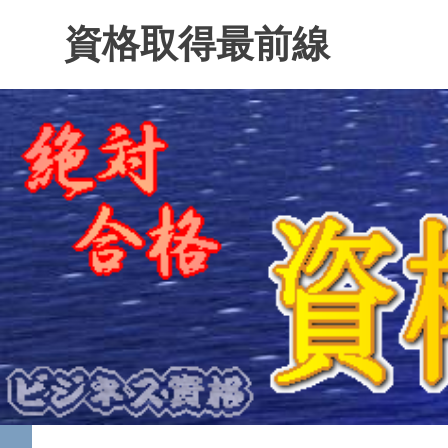
コ
資格取得最前線
ン
テ
ン
ツ
へ
ス
キ
ッ
プ