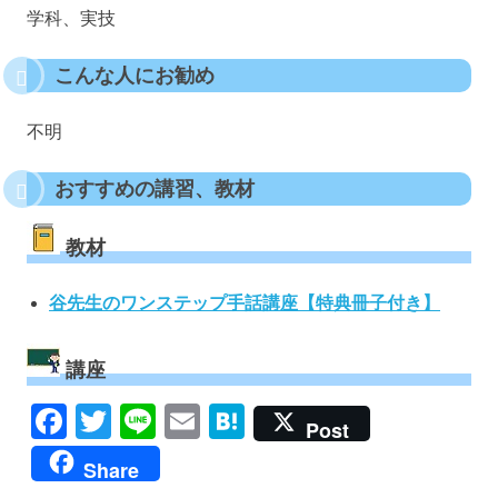
学科、実技
こんな人にお勧め
不明
おすすめの講習、教材
教材
谷先生のワンステップ手話講座【特典冊子付き】
講座
Facebook
Twitter
Line
Email
Hatena
Post
Share