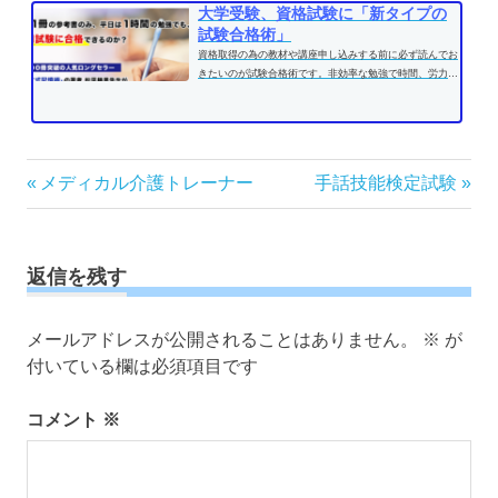
大学受験、資格試験に「新タイプの
試験合格術」
資格取得の為の教材や講座申し込みする前に必ず読んでお
きたいのが試験合格術です。非効率な勉強で時間、労力を
費やす前に、効果的な学習方法...
投
前
次
メディカル介護トレーナー
手話技能検定試験
の
の
稿
記
記
ナ
事:
事:
ビ
返信を残す
ゲ
ー
メールアドレスが公開されることはありません。
※
が
シ
付いている欄は必須項目です
ョ
ン
コメント
※