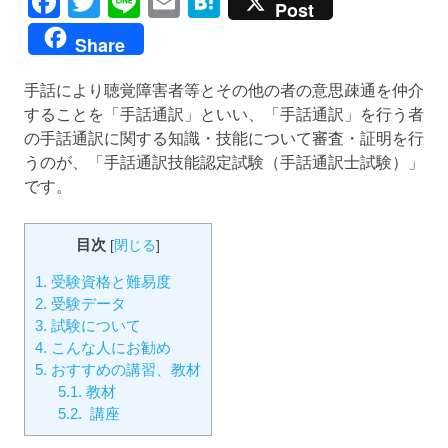
Facebook
Twitter
Line
Email
Hatena
Post
Share
手話により聴覚障害者等とその他の者の意思疎通を仲介
することを「手話通訳」といい、「手話通訳」を行う者
の手話通訳に関する知識・技能について審査・証明を行
うのが、「手話通訳技能認定試験（手話通訳士試験）」
です。
目次
[
閉じる
]
1.
受験資格と難易度
2.
受験データ
3.
試験について
4.
こんな人にお勧め
5.
おすすめの講習、教材
5.1.
教材
5.2.
講座