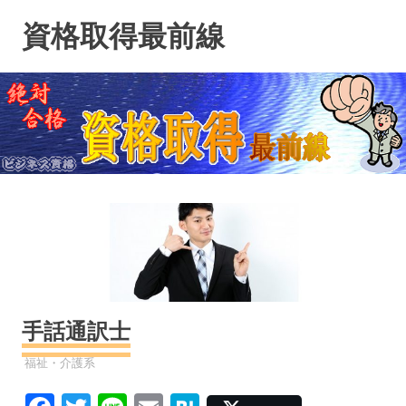
コ
資格取得最前線
ン
テ
ン
ツ
へ
ス
キ
ッ
プ
手話通訳士
資格
福祉・介護系