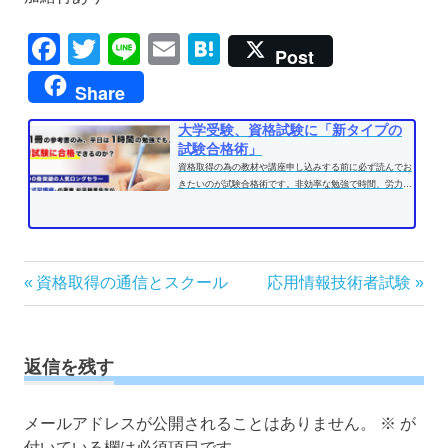
Facebook
Twitter
Line
Email
Hatena
Post
Share
大学受験、資格試験に「新タイプの
試験合格術」
資格取得の為の教材や講座申し込みする前に必ず読んでお
きたいのが試験合格術です。非効率な勉強で時間、労力を
費やす前に、効果的な学習方法...
投
前
次
資格取得の通信とスクール
応用情報技術者試験
の
の
稿
記
記
ナ
事:
事:
ビ
返信を残す
ゲ
ー
メールアドレスが公開されることはありません。
※
が
シ
付いている欄は必須項目です