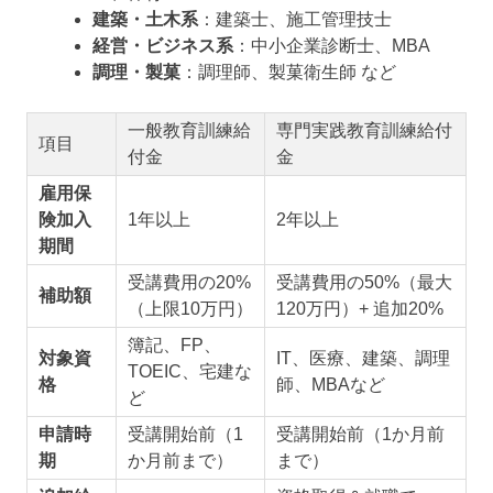
建築・土木系
：建築士、施工管理技士
経営・ビジネス系
：中小企業診断士、MBA
調理・製菓
：調理師、製菓衛生師 など
一般教育訓練給
専門実践教育訓練給付
項目
付金
金
雇用保
険加入
1年以上
2年以上
期間
受講費用の20%
受講費用の50%（最大
補助額
（上限10万円）
120万円）+ 追加20%
簿記、FP、
対象資
IT、医療、建築、調理
TOEIC、宅建な
格
師、MBAなど
ど
申請時
受講開始前（1
受講開始前（1か月前
期
か月前まで）
まで）