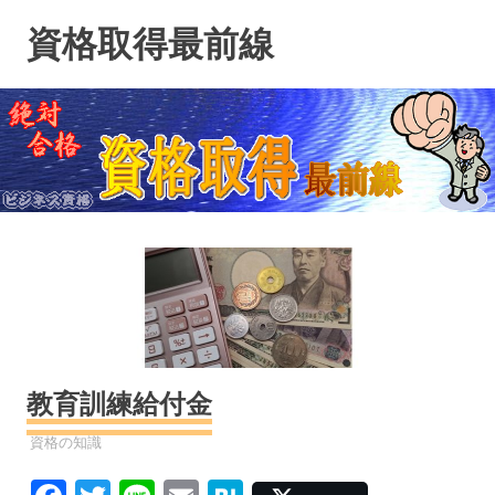
コ
資格取得最前線
ン
テ
ン
ツ
へ
ス
キ
ッ
プ
教育訓練給付金
資格
資格の知識