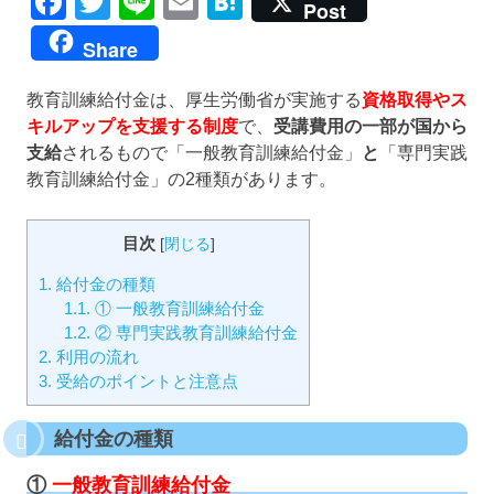
Facebook
Twitter
Line
Email
Hatena
Post
Share
教育訓練給付金は、厚生労働省が実施する
資格取得やス
キルアップを支援する制度
で、
受講費用の一部が国から
支給
されるもので「一般教育訓練給付金」
と
「専門実践
教育訓練給付金」の2種類があります。
目次
[
閉じる
]
1.
給付金の種類
1.1.
① 一般教育訓練給付金
1.2.
② 専門実践教育訓練給付金
2.
利用の流れ
3.
受給のポイントと注意点
給付金の種類
①
一般教育訓練給付金