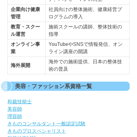
企業向け健康
社員向けの整体施術、健康経営プ
管理
ログラムの導入
教育・スクー
施術スクールの講師、整体技術の
ル運営
指導
オンライン事
YouTubeやSNSで情報発信、オン
業
ライン講座の開講
海外での施術提供、日本の整体技
海外展開
術の普及
美容・ファッション系資格一覧
和裁技能士
美容師
理容師
きものコンサルタント一般認定試験
きものプロスペシャリスト