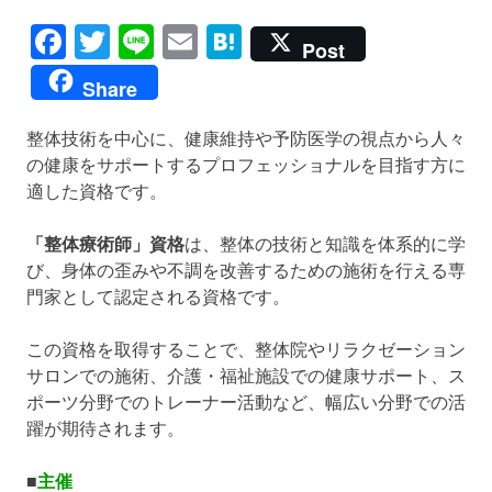
Facebook
Twitter
Line
Email
Hatena
Post
Share
整体技術を中心に、健康維持や予防医学の視点から人々
の健康をサポートするプロフェッショナルを目指す方に
適した資格です。
「整体療術師」資格
は、整体の技術と知識を体系的に学
び、
身体の歪みや不調を改善するための施術を行える専
門家として認定される資格です。
この資格を取得することで、
整体院やリラクゼーション
サロンでの施術、
介護・福祉施設での健康サポート、
ス
ポーツ分野でのトレーナー活動など、
幅広い分野での活
躍が期待されます。
■
主催