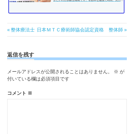
きたいのが試験合格術です。非効率な勉強で時間、労力を
費やす前に、効果的な学習方法...
投
前
次
整体療法士
日本ＭＴＣ療術師協会認定資格 整体師
の
の
稿
記
記
ナ
事:
事:
ビ
返信を残す
ゲ
ー
メールアドレスが公開されることはありません。
※
が
シ
付いている欄は必須項目です
ョ
ン
コメント
※