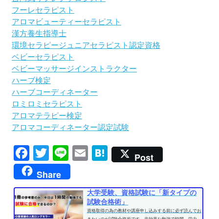
フーレセラピスト
アロマビューティーセラピスト
漢方養生指導士
環境セラピージュニアセラピスト認定資格
ベビーセラピスト
ベビーマッサージインストラクター
ハーブ検定
ハーブコーディネーター
ロミロミセラピスト
アロマテラピー検定
アロマコーディネーター認定試験
Facebook
Twitter
Line
Email
Hatena
Post
Share
大学受験、資格試験に「新タイプの
試験合格術」
資格取得の為の教材や講座申し込みする前に必ず読んでお