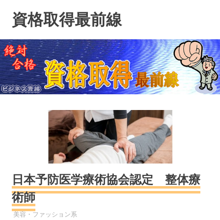
コ
資格取得最前線
ン
テ
ン
ツ
へ
ス
キ
ッ
プ
日本予防医学療術協会認定 整体療
術師
資格
美容・ファッション系