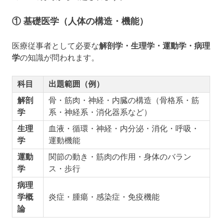
① 基礎医学（人体の構造・機能）
医療従事者として必要な
解剖学・生理学・運動学・病理
学
の知識が問われます。
科目
出題範囲（例）
解剖
骨・筋肉・神経・内臓の構造（骨格系・筋
学
系・神経系・消化器系など）
生理
血液・循環・神経・内分泌・消化・呼吸・
学
運動機能
運動
関節の動き・筋肉の作用・身体のバラン
学
ス・歩行
病理
学概
炎症・腫瘍・感染症・免疫機能
論