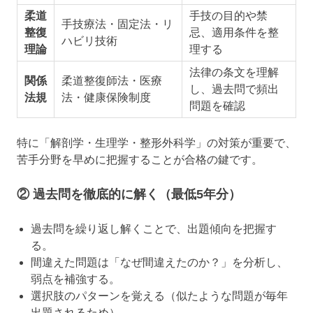
柔道
手技の目的や禁
手技療法・固定法・リ
整復
忌、適用条件を整
ハビリ技術
理論
理する
法律の条文を理解
関係
柔道整復師法・医療
し、過去問で頻出
法規
法・健康保険制度
問題を確認
特に「解剖学・生理学・整形外科学」の対策が重要で、
苦手分野を早めに把握することが合格の鍵です。
② 過去問を徹底的に解く（最低5年分）
過去問を繰り返し解くことで、出題傾向を把握す
る。
間違えた問題は「なぜ間違えたのか？」を分析し、
弱点を補強する。
選択肢のパターンを覚える（似たような問題が毎年
出題されるため）。