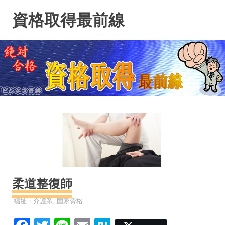
コ
資格取得最前線
ン
テ
ン
ツ
へ
ス
キ
ッ
プ
柔道整復師
資格
福祉・介護系
,
国家資格