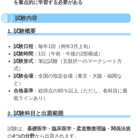
を重点的に学習する必要がある
試験内容
1. 試験概要
試験日程
：毎年1回（例年3月上旬）
試験時間
：1日（午前・午後の2部構成）
試験形式
：筆記試験（五肢択一のマークシート方
式）
試験会場
：全国の指定会場（東京・大阪・福岡な
ど）
合格基準
：総得点の60％以上（ただし、各科目に最
低ラインあり）
2. 試験科目と出題範囲
試験は、
基礎医学・臨床医学・柔道整復理論・関係法規
の
4つの分野
から出題されます。