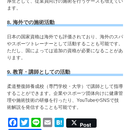
厚生として、従業員向けの施術を行うケースも増えてい
ます。
8. 海外での施術活動
日本の国家資格は海外でも評価されており、海外のスパ
やスポーツトレーナーとして活動することも可能です。
ただし、国によっては追加の資格が必要になることがあ
ります。
9. 教育・講師としての活動
柔道整復師養成校（専門学校・大学）で講師として指導
することができます。企業やスポーツ団体向けに健康管
理や施術技術の研修を行ったり、YouTubeやSNSで技
術解説を発信することも可能です。
Facebook
Twitter
Line
Email
Hatena
Post