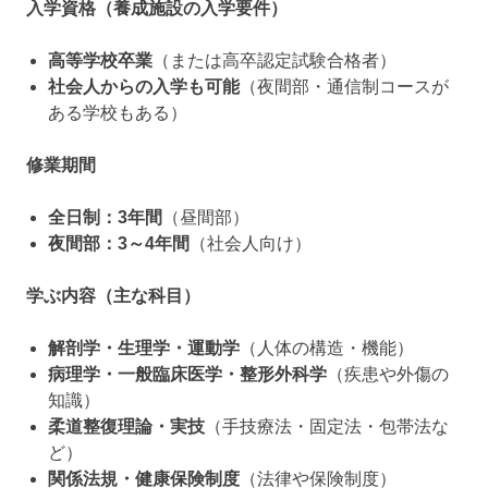
入学資格（養成施設の入学要件）
高等学校卒業
（または高卒認定試験合格者）
社会人からの入学も可能
（夜間部・通信制コースが
ある学校もある）
修業期間
全日制：3年間
（昼間部）
夜間部：3～4年間
（社会人向け）
学ぶ内容（主な科目）
解剖学・生理学・運動学
（人体の構造・機能）
病理学・一般臨床医学・整形外科学
（疾患や外傷の
知識）
柔道整復理論・実技
（手技療法・固定法・包帯法な
ど）
関係法規・健康保険制度
（法律や保険制度）