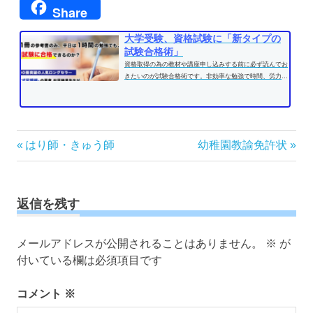
Share
大学受験、資格試験に「新タイプの
試験合格術」
資格取得の為の教材や講座申し込みする前に必ず読んでお
きたいのが試験合格術です。非効率な勉強で時間、労力を
費やす前に、効果的な学習方法...
投
前
次
はり師・きゅう師
幼稚園教諭免許状
の
の
稿
記
記
ナ
事:
事:
ビ
返信を残す
ゲ
ー
メールアドレスが公開されることはありません。
※
が
シ
付いている欄は必須項目です
ョ
ン
コメント
※