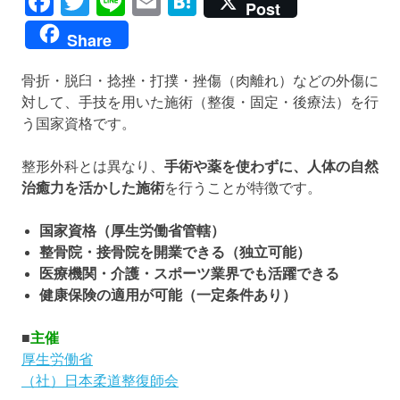
Facebook
Twitter
Line
Email
Hatena
Post
Share
骨折・脱臼・捻挫・打撲・挫傷（肉離れ）などの外傷に
対して、手技を用いた施術（整復・固定・後療法）を行
う国家資格です。
整形外科とは異なり、
手術や薬を使わずに、人体の自然
治癒力を活かした施術
を行うことが特徴です。
国家資格（厚生労働省管轄）
整骨院・接骨院を開業できる（独立可能）
医療機関・介護・スポーツ業界でも活躍できる
健康保険の適用が可能（一定条件あり）
■
主催
厚生労働省
（社）日本柔道整復師会