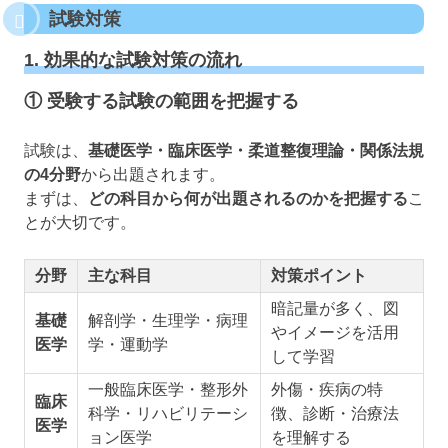
試験対策
1. 効果的な試験対策の流れ
① 受験する試験の範囲を把握する
試験は、
基礎医学・臨床医学・柔道整復理論・関係法規
の4分野
から出題されます。
まずは、
どの科目から何が出題されるのかを把握する
こ
とが大切です。
分野
主な科目
対策ポイント
暗記量が多く、図
基礎
解剖学・生理学・病理
やイメージを活用
医学
学・運動学
して学習
一般臨床医学・整形外
外傷・疾病の特
臨床
科学・リハビリテーシ
徴、診断・治療法
医学
ョン医学
を理解する