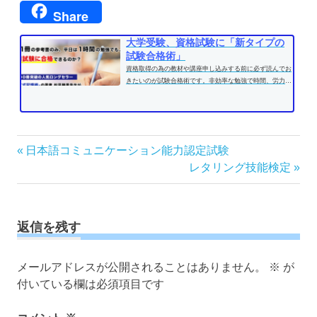
Share
大学受験、資格試験に「新タイプの
試験合格術」
資格取得の為の教材や講座申し込みする前に必ず読んでお
きたいのが試験合格術です。非効率な勉強で時間、労力を
費やす前に、効果的な学習方法...
投
前
日本語コミュニケーション能力認定試験
の
次
レタリング技能検定
稿
記
の
ナ
事:
記
ビ
事:
ゲ
返信を残す
ー
シ
メールアドレスが公開されることはありません。
※
が
ョ
付いている欄は必須項目です
ン