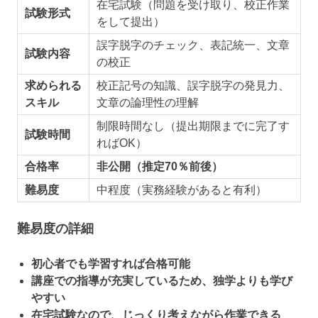
在宅試験（問題を受け取り、校正作業
試験形式
をして提出）
誤字脱字のチェック、表記統一、文章
試験内容
の校正
求められる
校正記号の知識、誤字脱字の発見力、
スキル
文章の論理性の理解
制限時間なし（提出期限までに完了す
試験時間
ればOK）
合格率
非公開（推定70％前後）
難易度
中程度（実務経験があると有利）
難易度の詳細
初心者でも学習すれば合格可能
講座での指導が充実しているため、独学よりも学び
やすい
在宅試験なので、じっくり考えながら作業できる