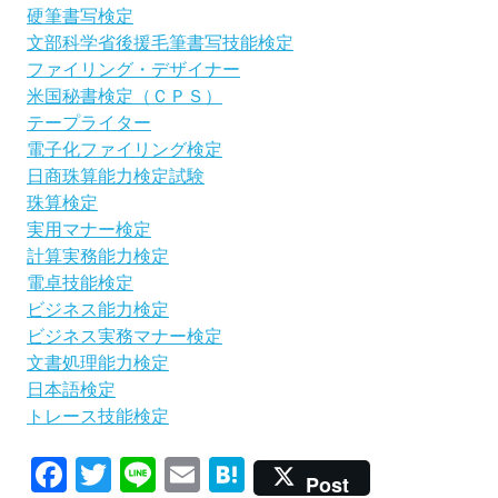
硬筆書写検定
文部科学省後援毛筆書写技能検定
ファイリング・デザイナー
米国秘書検定（ＣＰＳ）
テープライター
電子化ファイリング検定
日商珠算能力検定試験
珠算検定
実用マナー検定
計算実務能力検定
電卓技能検定
ビジネス能力検定
ビジネス実務マナー検定
文書処理能力検定
日本語検定
トレース技能検定
Facebook
Twitter
Line
Email
Hatena
Post