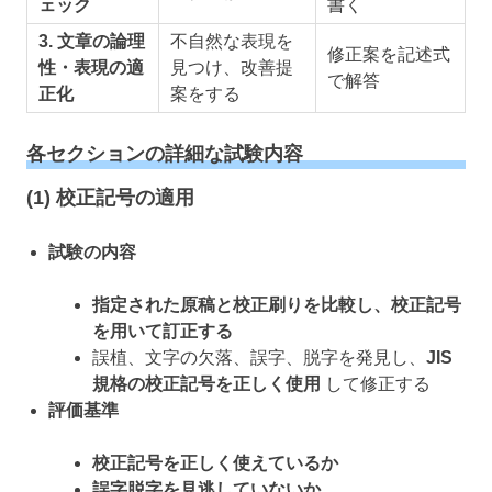
ェック
書く
3. 文章の論理
不自然な表現を
修正案を記述式
性・表現の適
見つけ、改善提
で解答
正化
案をする
各セクションの詳細な試験内容
(1) 校正記号の適用
試験の内容
指定された原稿と校正刷りを比較し、校正記号
を用いて訂正する
誤植、文字の欠落、誤字、脱字を発見し、
JIS
規格の校正記号を正しく使用
して修正する
評価基準
校正記号を正しく使えているか
誤字脱字を見逃していないか