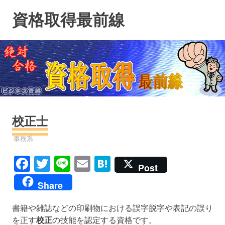
コ
資格取得最前線
ン
テ
ン
ツ
へ
ス
キ
ッ
プ
校正士
資格
事務系
Facebook
Twitter
Line
Email
Hatena
Post
Share
書籍や雑誌などの印刷物における誤字脱字や表記の誤り
を正す
校正
の技能を認定する資格です。​