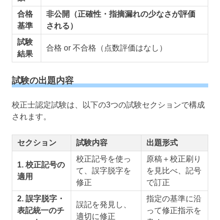
合格
非公開（正確性・指摘漏れの少なさが評価
基準
される）
試験
合格 or 不合格（点数評価はなし）
結果
試験の出題内容
校正士認定試験は、以下の3つの試験セクションで構成
されます。
セクション
試験内容
出題形式
校正記号を使っ
原稿＋校正刷り
1. 校正記号の
て、誤字脱字を
を見比べ、記号
適用
修正
で訂正
2. 誤字脱字・
指定の基準に沿
誤記を発見し、
表記統一のチ
って修正指示を
適切に修正