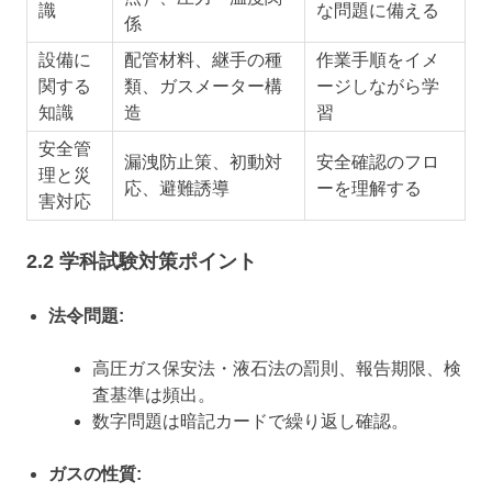
識
な問題に備える
係
設備に
配管材料、継手の種
作業手順をイメ
関する
類、ガスメーター構
ージしながら学
知識
造
習
安全管
漏洩防止策、初動対
安全確認のフロ
理と災
応、避難誘導
ーを理解する
害対応
2.2 学科試験対策ポイント
法令問題:
高圧ガス保安法・液石法の罰則、報告期限、検
査基準は頻出。
数字問題は暗記カードで繰り返し確認。
ガスの性質: