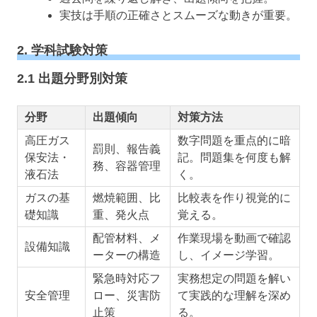
実技は手順の正確さとスムーズな動きが重要。
2. 学科試験対策
2.1 出題分野別対策
分野
出題傾向
対策方法
高圧ガス
数字問題を重点的に暗
罰則、報告義
保安法・
記。問題集を何度も解
務、容器管理
液石法
く。
ガスの基
燃焼範囲、比
比較表を作り視覚的に
礎知識
重、発火点
覚える。
配管材料、メ
作業現場を動画で確認
設備知識
ーターの構造
し、イメージ学習。
緊急時対応フ
実務想定の問題を解い
安全管理
ロー、災害防
て実践的な理解を深め
止策
る。