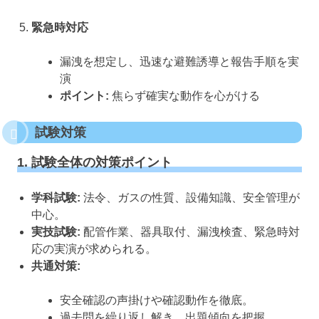
緊急時対応
漏洩を想定し、迅速な避難誘導と報告手順を実
演
ポイント:
焦らず確実な動作を心がける
試験対策
1. 試験全体の対策ポイント
学科試験:
法令、ガスの性質、設備知識、安全管理が
中心。
実技試験:
配管作業、器具取付、漏洩検査、緊急時対
応の実演が求められる。
共通対策:
安全確認の声掛けや確認動作を徹底。
過去問を繰り返し解き、出題傾向を把握。