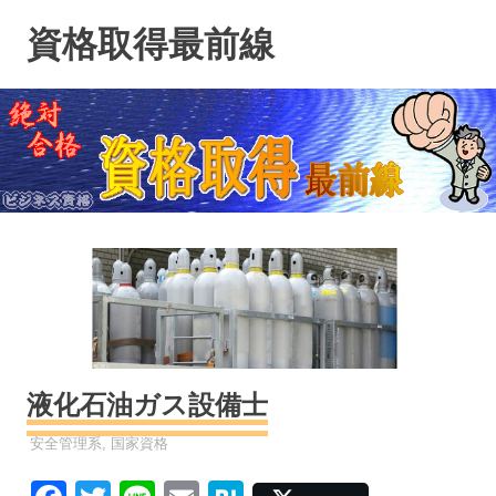
コ
資格取得最前線
ン
テ
ン
ツ
へ
ス
キ
ッ
プ
液化石油ガス設備士
資格
安全管理系
,
国家資格