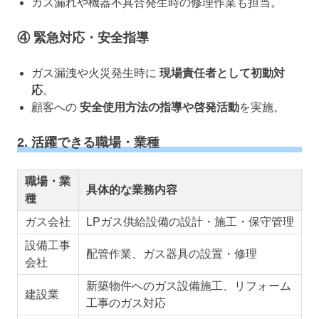
ガス漏れや機器不具合発生時の修理作業も担当。
④ 緊急対応・安全指導
ガス漏洩や火災発生時に
現場責任者として初動対
応
。
顧客への
安全使用方法の指導や啓発活動
を実施。
2. 活躍できる職場・業種
職場・業
具体的な業務内容
種
ガス会社
LPガス供給設備の設計・施工・保守管理
設備工事
配管作業、ガス器具の設置・修理
会社
新築物件へのガス設備施工、リフォーム
建設業
工事のガス対応