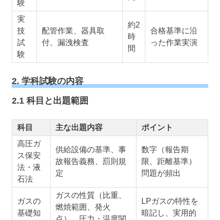
験
実
約2
技
配管作業、器具取
合格基準に沿
時
試
付、漏洩検査
った作業実演
間
験
2. 学科試験の内容
2.1 科目と出題範囲
科目
主な出題内容
ポイント
高圧ガ
供給設備の基準、事
数字（報告期
ス保安
故報告義務、罰則規
限、距離基準）
法・液
定
問題が頻出
石法
ガスの性質（比重、
ガスの
LPガスの特性を
燃焼範囲、発火
基礎知
暗記し、実用的
点）、圧力・温度関