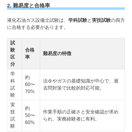
2. 難易度と合格率
液化石油ガス設備士試験は、
学科試験
と
実技試験
の両方
に合格する必要があります。
試
験
合格
難易度の特徴
区
率
分
学
約
科
法令やガスの基礎知識が中心で、過
60〜
試
去問対策で比較的対応可能。
70%
験
実
約
技
作業手順の正確さと安全確認が求め
50〜
試
られ、実務経験者に有利。
60%
験