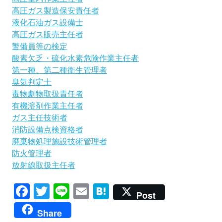
高圧ガス製造保安責任者
液化石油ガス設備士
高圧ガス販売主任者
警備員等の検定
酸素欠乏・硫化水素危険作業主任者
第一種、第二種衛生管理者
臭気判定士
毒物劇物取扱責任者
有機溶剤作業主任者
ガス主任技術者
消防設備点検資格者
廃棄物処理施設技術管理者
防火管理者
放射線取扱主任者
Facebook
Twitter
Line
Email
Hatena
Post
Share