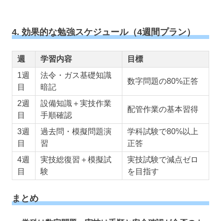
4. 効果的な勉強スケジュール（4週間プラン）
週
学習内容
目標
1週
法令・ガス基礎知識
数字問題の80%正答
目
暗記
2週
設備知識＋実技作業
配管作業の基本習得
目
手順確認
3週
過去問・模擬問題演
学科試験で80%以上
目
習
正答
4週
実技総復習＋模擬試
実技試験で減点ゼロ
目
験
を目指す
まとめ