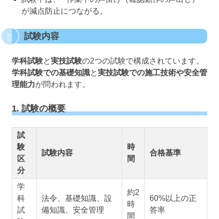
が減点防止につながる。
試験内容
学科試験
と
実技試験
の2つの試験で構成されています。
学科試験での基礎知識
と
実技試験での施工技術や安全管
理能力
が問われます。
1. 試験の概要
試
験
時
試験内容
合格基準
区
間
分
学
約2
科
法令、基礎知識、設
60%以上の正
時
試
備知識、安全管理
答率
間