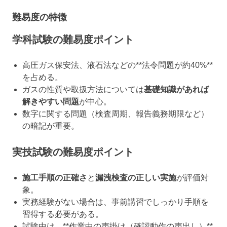
難易度の特徴
学科試験の難易度ポイント
高圧ガス保安法、液石法などの**法令問題が約40%**
を占める。
ガスの性質や取扱方法については
基礎知識があれば
解きやすい問題
が中心。
数字に関する問題（検査周期、報告義務期限など）
の暗記が重要。
実技試験の難易度ポイント
施工手順の正確さ
と
漏洩検査の正しい実施
が評価対
象。
実務経験がない場合は、事前講習でしっかり手順を
習得する必要がある。
試験中は、**作業中の声掛け（確認動作の声出し）**