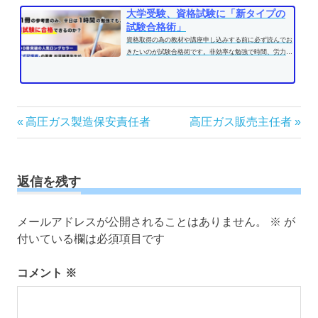
大学受験、資格試験に「新タイプの
試験合格術」
資格取得の為の教材や講座申し込みする前に必ず読んでお
きたいのが試験合格術です。非効率な勉強で時間、労力を
費やす前に、効果的な学習方法...
投
前
次
高圧ガス製造保安責任者
高圧ガス販売主任者
の
の
稿
記
記
ナ
事:
事:
ビ
返信を残す
ゲ
ー
メールアドレスが公開されることはありません。
※
が
シ
付いている欄は必須項目です
ョ
ン
コメント
※