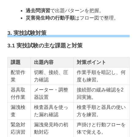
過去問演習
で出題パターンを把握。
災害発生時の行動手順
はフロー図で整理。
3. 実技試験対策
3.1 実技試験の主な課題と対策
課題
出題内容
対策ポイント
配管作
切断、接続、圧
作業手順を暗記し、何
業
力確認
度も練習。
器具取
メーター・調整
接続部の緩み確認を2
付作業
器設置
回実施。
漏洩検
検査器具を使っ
検査手順と器具の使い
査
た漏れ確認
方を練習。
緊急対
漏洩発見時の初
声掛けと行動フローを
応演習
動対応
体で覚える。