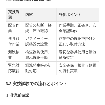
実技課
内容
評価ポイント
題
配管作
配管の切断・接
作業手順、正確さ、安
業
続、圧力確認
全確認動作
器具取
ガスメーター、
作業中の確認声掛けと
付作業
調整器の設置
正しい取付方法
漏洩検
検査器具使用、
適切な器具使用と漏洩
査
漏れ確認手順
箇所特定
緊急対
漏洩発生時の初
安全確保→報告→処置
応演習
動対応
の流れ実演
3.2 実技試験での流れとポイント
作業前確認