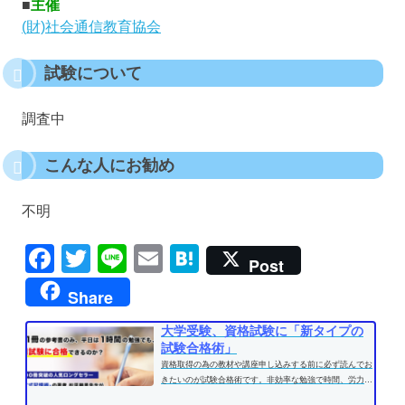
■
主催
(財)社会通信教育協会
試験について
調査中
こんな人にお勧め
不明
Facebook
Twitter
Line
Email
Hatena
Post
Share
大学受験、資格試験に「新タイプの
試験合格術」
資格取得の為の教材や講座申し込みする前に必ず読んでお
きたいのが試験合格術です。非効率な勉強で時間、労力を
費やす前に、効果的な学習方法...