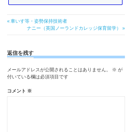
投
前
車いす等・姿勢保持技術者
の
次
ナニー（英国ノーランドカレッジ保育留学）
稿
記
の
ナ
事:
記
ビ
事:
ゲ
返信を残す
ー
シ
メールアドレスが公開されることはありません。
※
が
ョ
付いている欄は必須項目です
ン
コメント
※