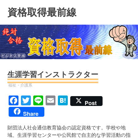
コ
資格取得最前線
ン
テ
ン
ツ
へ
ス
キ
ッ
プ
生涯学習インストラクター
資格
福祉・介護系
Facebook
Twitter
Line
Email
Hatena
Post
Share
財団法人社会通信教育協会の認定資格です。学校や地
域、生涯学習センターや公民館で自主的な学習活動の指