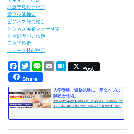
実用マナー検定
計算実務能力検定
電卓技能検定
ビジネス能力検定
ビジネス実務マナー検定
文書処理能力検定
日本語検定
トレース技能検定
Facebook
Twitter
Line
Email
Hatena
Post
Share
大学受験、資格試験に「新タイプの
試験合格術」
資格取得の為の教材や講座申し込みする前に必ず読んでお
きたいのが試験合格術です。非効率な勉強で時間、労力を
費やす前に、効果的な学習方法...