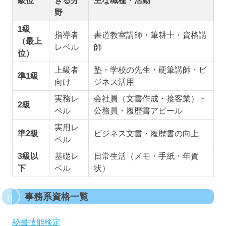
級位
きる分
主な職種・活動
野
1級
指導者
書道教室講師・筆耕士・資格講
（最上
レベル
師
位）
上級者
塾・学校の先生・硬筆講師・ビ
準1級
向け
ジネス活用
実務レ
会社員（文書作成・接客業）・
2級
ベル
公務員・履歴書アピール
実用レ
準2級
ビジネス文書・履歴書の向上
ベル
3級以
基礎レ
日常生活（メモ・手紙・年賀
下
ベル
状）
事務系資格一覧
秘書技能検定