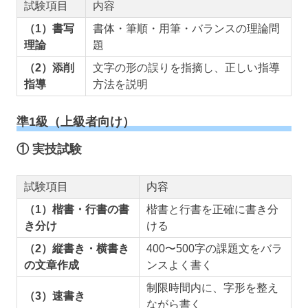
試験項目
内容
（1）書写
書体・筆順・用筆・バランスの理論問
理論
題
（2）添削
文字の形の誤りを指摘し、正しい指導
指導
方法を説明
準1級（上級者向け）
① 実技試験
試験項目
内容
（1）楷書・行書の書
楷書と行書を正確に書き分
き分け
ける
（2）縦書き・横書き
400〜500字の課題文をバラ
の文章作成
ンスよく書く
制限時間内に、字形を整え
（3）速書き
ながら書く