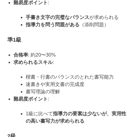
難易度ポイント
:
手書き文字の完璧なバランス
が求められる
指導力を問う問題がある
（添削問題）
準1級
合格率
: 約20〜30%
求められるスキル
:
楷書・行書のバランスのとれた書写能力
速書きや実用文書の完成度
書写理論の理解
難易度ポイント
:
1級に比べて
指導力の要素は少ないが、実用性
の高い書写力が求められる
2級