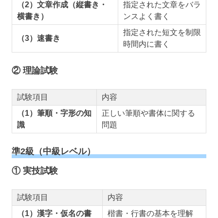
（2）文章作成（縦書き・
指定された文章をバラ
横書き）
ンスよく書く
指定された短文を制限
（3）速書き
時間内に書く
② 理論試験
試験項目
内容
（1）筆順・字形の知
正しい筆順や書体に関する
識
問題
準2級（中級レベル）
① 実技試験
試験項目
内容
（1）漢字・仮名の書
楷書・行書の基本を理解