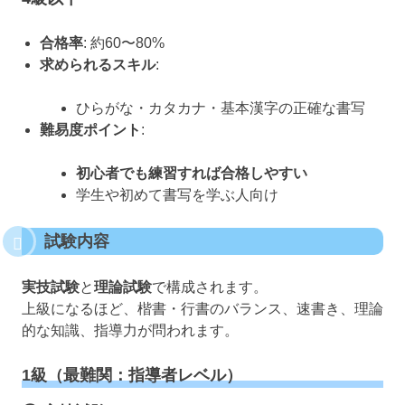
合格率
: 約60〜80%
求められるスキル
:
ひらがな・カタカナ・基本漢字の正確な書写
難易度ポイント
:
初心者でも練習すれば合格しやすい
学生や初めて書写を学ぶ人向け
試験内容
実技試験
と
理論試験
で構成されます。
上級になるほど、楷書・行書のバランス、速書き、理論
的な知識、指導力が問われます。
1級（最難関：指導者レベル）