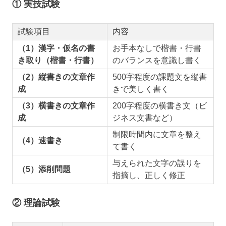
① 実技試験
試験項目
内容
（1）漢字・仮名の書
お手本なしで楷書・行書
き取り（楷書・行書）
のバランスを意識し書く
（2）縦書きの文章作
500字程度の課題文を縦書
成
きで美しく書く
（3）横書きの文章作
200字程度の横書き文（ビ
成
ジネス文書など）
制限時間内に文章を整え
（4）速書き
て書く
与えられた文字の誤りを
（5）添削問題
指摘し、正しく修正
② 理論試験