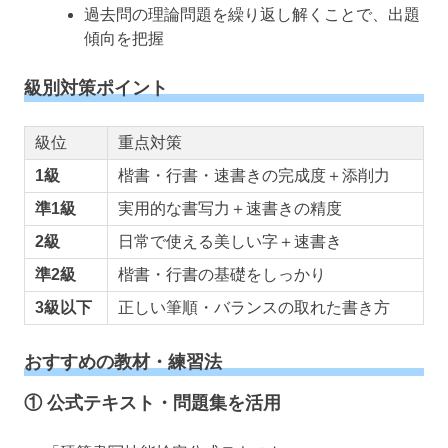
過去問の理論問題を繰り返し解くことで、出題
傾向を把握
級別対策ポイント
級位
重点対策
1級
楷書・行書・速書きの完成度＋添削力
準1級
実用的な書写力＋速書きの精度
2級
日常で使える美しい字＋速書き
準2級
楷書・行書の基礎をしっかり
3級以下
正しい筆順・バランスの取れた書き方
おすすめの教材・練習法
①
公式テキスト・問題集を活用