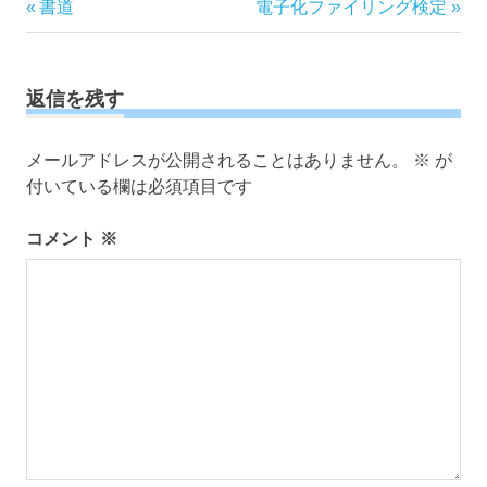
投
前
次
書道
電子化ファイリング検定
の
の
稿
記
記
ナ
事:
事:
ビ
返信を残す
ゲ
ー
メールアドレスが公開されることはありません。
※
が
シ
付いている欄は必須項目です
ョ
ン
コメント
※