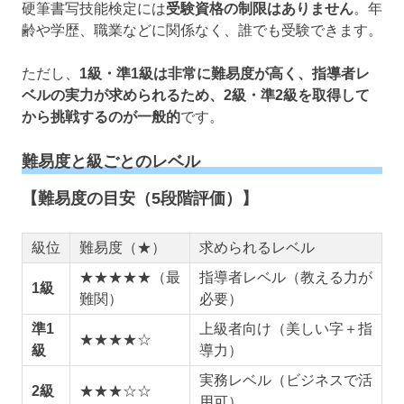
硬筆書写技能検定には
受験資格の制限はありません
。年
齢や学歴、職業などに関係なく、誰でも受験できます。
ただし、
1級・準1級は非常に難易度が高く、指導者レ
ベルの実力が求められるため、2級・準2級を取得して
から挑戦するのが一般的
です。
難易度と級ごとのレベル
【難易度の目安（5段階評価）】
級位
難易度（★）
求められるレベル
★★★★★（最
指導者レベル（教える力が
1級
難関）
必要）
準1
上級者向け（美しい字＋指
★★★★☆
級
導力）
実務レベル（ビジネスで活
2級
★★★☆☆
用可）