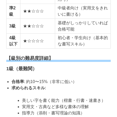
準2
中級者向け（実用文をきれ
★★☆☆☆
級
いに書ける）
基礎がしっかりしていれば
3級
★★☆☆☆
合格可能
4級
初心者・学生向け（基本的
★☆☆☆☆
以下
な書写スキル）
【級別の難易度詳細】
1級（最難関）
合格率
: 約10〜15%（非常に低い）
求められるスキル
:
美しい字を書く能力（楷書・行書・速書き）
実用文・古典など多様な書体の理解
指導力（添削・書写理論の知識）