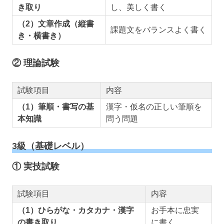
き取り
し、美しく書く
（2）文章作成（縦書
課題文をバランスよく書く
き・横書き）
② 理論試験
試験項目
内容
（1）筆順・書写の基
漢字・仮名の正しい筆順を
本知識
問う問題
3級（基礎レベル）
① 実技試験
試験項目
内容
（1）ひらがな・カタカナ・漢字
お手本に忠実
の書き取り
に書く