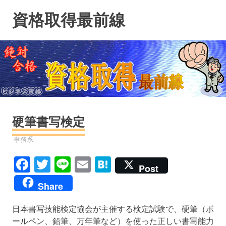
コ
資格取得最前線
ン
テ
ン
ツ
へ
ス
キ
ッ
プ
硬筆書写検定
資格
事務系
Facebook
Twitter
Line
Email
Hatena
Post
Share
日本書写技能検定協会が主催する検定試験で、硬筆（ボ
ールペン、鉛筆、万年筆など）を使った正しい書写能力