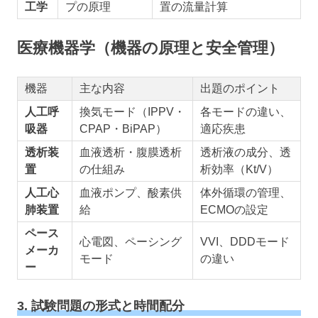
工学
プの原理
置の流量計算
医療機器学（機器の原理と安全管理）
機器
主な内容
出題のポイント
人工呼
換気モード（IPPV・
各モードの違い、
吸器
CPAP・BiPAP）
適応疾患
透析装
血液透析・腹膜透析
透析液の成分、透
置
の仕組み
析効率（Kt/V）
人工心
血液ポンプ、酸素供
体外循環の管理、
肺装置
給
ECMOの設定
ペース
心電図、ペーシング
VVI、DDDモード
メーカ
モード
の違い
ー
3. 試験問題の形式と時間配分