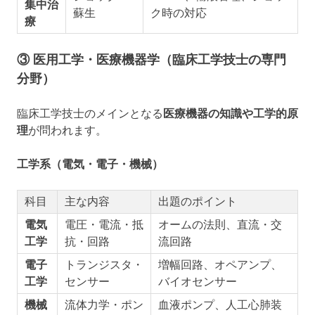
集中治
蘇生
ク時の対応
療
③ 医用工学・医療機器学（臨床工学技士の専門
分野）
臨床工学技士のメインとなる
医療機器の知識や工学的原
理
が問われます。
工学系（電気・電子・機械）
科目
主な内容
出題のポイント
電気
電圧・電流・抵
オームの法則、直流・交
工学
抗・回路
流回路
電子
トランジスタ・
増幅回路、オペアンプ、
工学
センサー
バイオセンサー
機械
流体力学・ポン
血液ポンプ、人工心肺装