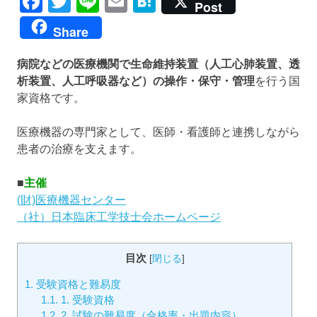
Facebook
Twitter
Line
Email
Hatena
Post
Share
病院などの医療機関で生命維持装置（人工心肺装置、透
析装置、人工呼吸器など）の操作・保守・管理
を行う国
家資格です。
医療機器の専門家として、医師・看護師と連携しながら
患者の治療を支えます。
■
主催
(財)医療機器センター
（社）日本臨床工学技士会ホームページ
目次
[
閉じる
]
1.
受験資格と難易度
1.1.
1. 受験資格
1.2.
2. 試験の難易度（合格率・出題内容）