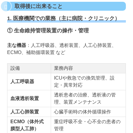
取得後に出来ること
1. 医療機関での業務（主に病院・クリニック）
① 生命維持管理装置の操作・管理
主な機器
：人工呼吸器、透析装置、人工心肺装置、
ECMO、補助循環装置 など
設備
業務内容
ICUや救急での換気管理、設
人工呼吸器
定・異常対応
透析患者の治療、透析液の管
血液透析装置
理、装置メンテナンス
人工心肺装置
心臓手術時の体外循環操作
ECMO（体外式
重症呼吸不全・心不全の患者の
膜型人工肺）
管理