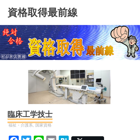
コ
資格取得最前線
ン
テ
ン
ツ
へ
ス
キ
ッ
プ
臨床工学技士
資格
福祉・介護系
,
国家資格