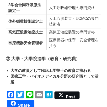
3学会合同呼吸療法
人工呼吸器管理の専門資格
認定士
人工心肺装置・ECMOの専門
体外循環技術認定士
技術者
高気圧酸素治療技士
高気圧治療装置の専門資格
医療機器の保守・安全管理を
医療機器安全管理者
担う
② 大学・大学院進学（教育・研究職）
大学の教員として臨床工学技士の教育に携わる
医療工学・バイオメディカル分野の研究職として活
躍
Facebook
Twitter
Line
Email
Hatena
Post
Share