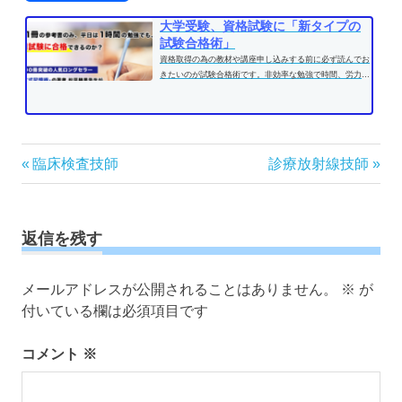
大学受験、資格試験に「新タイプの
試験合格術」
資格取得の為の教材や講座申し込みする前に必ず読んでお
きたいのが試験合格術です。非効率な勉強で時間、労力を
費やす前に、効果的な学習方法...
投
前
次
臨床検査技師
診療放射線技師
の
の
稿
記
記
ナ
事:
事:
ビ
返信を残す
ゲ
ー
メールアドレスが公開されることはありません。
※
が
シ
付いている欄は必須項目です
ョ
ン
コメント
※