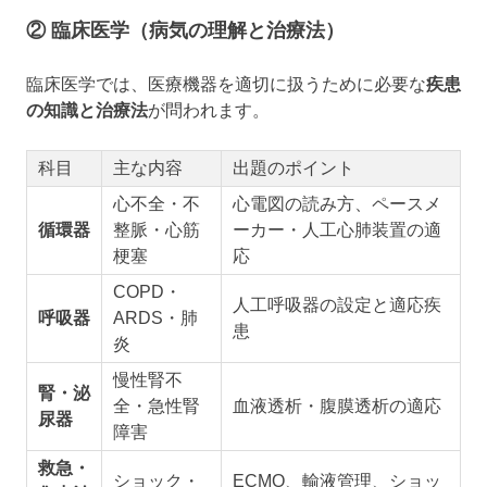
② 臨床医学（病気の理解と治療法）
臨床医学では、医療機器を適切に扱うために必要な
疾患
の知識と治療法
が問われます。
科目
主な内容
出題のポイント
心不全・不
心電図の読み方、ペースメ
循環器
整脈・心筋
ーカー・人工心肺装置の適
梗塞
応
COPD・
人工呼吸器の設定と適応疾
呼吸器
ARDS・肺
患
炎
慢性腎不
腎・泌
全・急性腎
血液透析・腹膜透析の適応
尿器
障害
救急・
ショック・
ECMO、輸液管理、ショッ