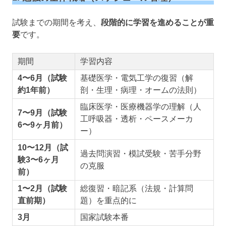
試験までの期間を考え、
段階的に学習を進めることが重
要
です。
期間
学習内容
4〜6月（試験
基礎医学・電気工学の復習（解
約1年前）
剖・生理・病理・オームの法則）
臨床医学・医療機器学の理解（人
7〜9月（試験
工呼吸器・透析・ペースメーカ
6〜9ヶ月前）
ー）
10〜12月（試
過去問演習・模試受験・苦手分野
験3〜6ヶ月
の克服
前）
1〜2月（試験
総復習・暗記系（法規・計算問
直前期）
題）を重点的に
3月
国家試験本番