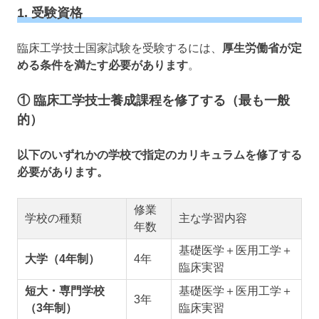
1. 受験資格
臨床工学技士国家試験を受験するには、
厚生労働省が定
める条件を満たす必要があります
。
① 臨床工学技士養成課程を修了する（最も一般
的）
以下のいずれかの学校で指定のカリキュラムを修了する
必要があります。
修業
学校の種類
主な学習内容
年数
基礎医学＋医用工学＋
大学（4年制）
4年
臨床実習
短大・専門学校
基礎医学＋医用工学＋
3年
（3年制）
臨床実習