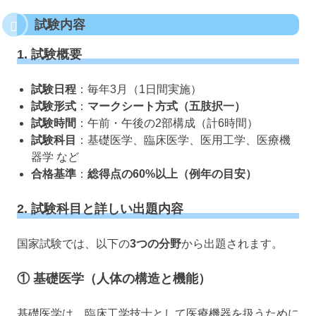
試験内容
1. 試験概要
試験日程
：毎年3月（1日間実施）
試験形式
：
マークシート方式（五肢択一）
試験時間
：午前・午後の2部構成（計6時間）
試験科目
：基礎医学、臨床医学、医用工学、医療機
器学 など
合格基準
：
総得点の60%以上（例年の目安）
2. 試験科目と詳しい出題内容
国家試験では、以下の
3つの分野
から出題されます。
① 基礎医学（人体の構造と機能）
基礎医学は、臨床工学技士として医療機器を扱うために