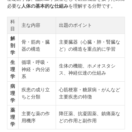
必要な
人体の基本的な仕組み
を理解する分野です。
科
主な内容
出題のポイント
目
解
骨・筋肉・臓
主要臓器（心臓・肺・腎臓な
剖
器の構造
ど）の構造を重点的に学習
学
生
循環・呼吸・
生体の機能、ホメオスタシ
理
神経・内分泌
ス、神経伝達の仕組み
学
系
病
疾患の成り立
心筋梗塞・糖尿病・がんなど
理
ちと分類
主要疾患の特徴
学
薬
主要な薬の作
降圧薬、抗凝固薬、鎮痛薬な
理
用機序
どの作用と副作用
学