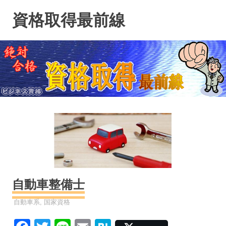
コ
資格取得最前線
ン
テ
ン
ツ
へ
ス
キ
ッ
プ
自動車整備士
資格
自動車系
,
国家資格