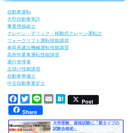
自動車運転
大型自動車免許
事業用操縦士
クレーン・デリック・移動式クレーン運転士
フォークリフト運転技能講習
車両系建設機械運転技能講習
高所作業車運転技能講習
運行管理者
玉掛け技能講習
自動車整備士
中古自動車査定士
Facebook
Twitter
Line
Email
Hatena
Post
Share
大学受験、資格試験に「新タイプの
試験合格術」