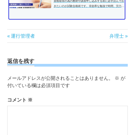
資格取得の為の教材や講座申し込みする前に必ず読んでお
きたいのが試験合格術です。非効率な勉強で時間、労力を
費やす前に、効果的な学習方法...
投
前
次
運行管理者
弁理士
の
の
稿
記
記
ナ
事:
事:
ビ
返信を残す
ゲ
ー
メールアドレスが公開されることはありません。
※
が
シ
付いている欄は必須項目です
ョ
ン
コメント
※