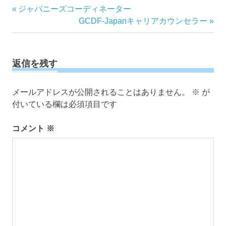
投
前
ジャパニーズコーディネーター
の
次
GCDF-Japanキャリアカウンセラー
稿
記
の
ナ
事:
記
ビ
事:
ゲ
返信を残す
ー
シ
メールアドレスが公開されることはありません。
※
が
ョ
付いている欄は必須項目です
ン
コメント
※