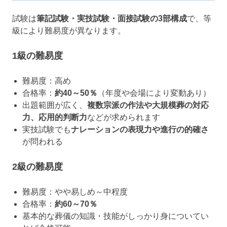
試験は
筆記試験・実技試験・面接試験の3部構成
で、等
級により難易度が異なります。
1級の難易度
難易度：高め
合格率：
約40～50％
（年度や会場により変動あり）
出題範囲が広く、
複数宗派の作法や大規模葬の対応
力、応用的判断力
などが求められます
実技試験でも
ナレーションの表現力や進行の的確さ
が問われる
2級の難易度
難易度：やや易しめ～中程度
合格率：
約60～70％
基本的な葬儀の知識・技能がしっかり身についてい