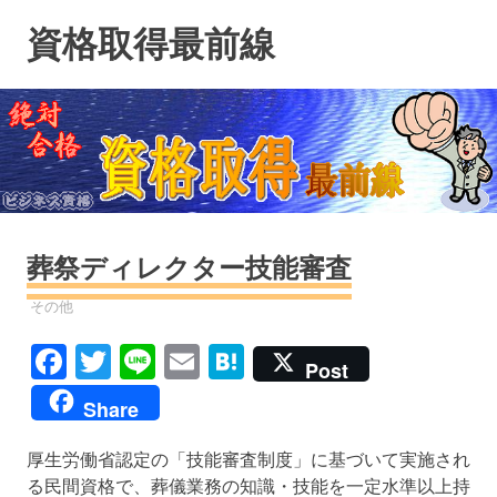
コ
資格取得最前線
ン
テ
ン
ツ
へ
ス
キ
ッ
プ
葬祭ディレクター技能審査
資格
その他
Facebook
Twitter
Line
Email
Hatena
Post
Share
厚生労働省認定の「技能審査制度」に基づいて実施され
る民間資格で、葬儀業務の知識・技能を一定水準以上持