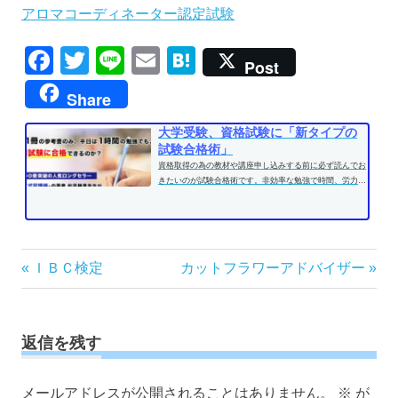
アロマコーディネーター認定試験
Facebook
Twitter
Line
Email
Hatena
Post
Share
大学受験、資格試験に「新タイプの
試験合格術」
資格取得の為の教材や講座申し込みする前に必ず読んでお
きたいのが試験合格術です。非効率な勉強で時間、労力を
費やす前に、効果的な学習方法...
投
前
次
ＩＢＣ検定
カットフラワーアドバイザー
の
の
稿
記
記
ナ
事:
事:
ビ
返信を残す
ゲ
ー
メールアドレスが公開されることはありません。
※
が