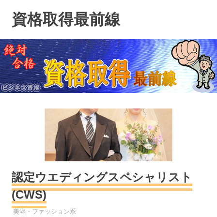
コ
資格取得最前線
ン
テ
ン
ツ
へ
ス
キ
ッ
プ
認定ウエディングスペシャリスト
(CWS)
資格
美容・ファッション系