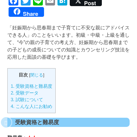
Facebook
Twitter
Line
Email
Hatena
Post
Share
「妊娠期から思春期まで子育てに不安な親にアドバイス
できる人」のことをいいます。初級・中級・上級を通し
て、“今”の親の子育ての考え方、妊娠期から思春期まで
の子どもの成長についての知識とカウンセリング技法を
応用した面談の基礎を学びます。
目次
[
閉じる
]
1.
受験資格と難易度
2.
受験データ
3.
試験について
4.
こんな人にお勧め
受験資格と難易度