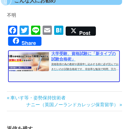
こんな人にお勧め
不明
Facebook
Twitter
Line
Email
Hatena
Post
Share
大学受験、資格試験に「新タイプの
試験合格術」
資格取得の為の教材や講座申し込みする前に必ず読んでお
きたいのが試験合格術です。非効率な勉強で時間、労力を
費やす前に、効果的な学習方法...
投
前
車いす等・姿勢保持技術者
の
次
ナニー（英国ノーランドカレッジ保育留学）
稿
記
の
ナ
事:
記
ビ
事:
ゲ
返信を残す