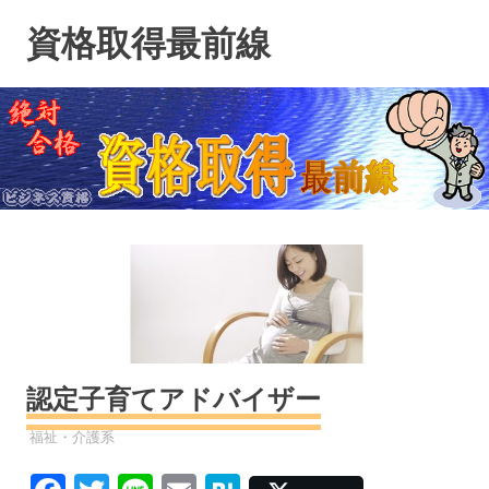
コ
資格取得最前線
ン
テ
ン
ツ
へ
ス
キ
ッ
プ
認定子育てアドバイザー
資格
福祉・介護系