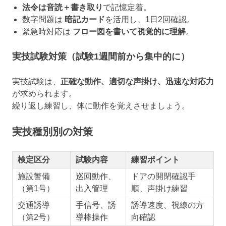
法令は音読＋書き取り
で記憶定着。
数字問題は
暗記カード
を活用し、1日2回確認。
緊急時対応は
フロー図を書いて視覚的に理解
。
実技試験対策（試験1週間前から集中的に）
実技試験は、
正確な動作、適切な声掛け、迅速な対応力
が求められます。
繰り返し練習し、体に動作を覚えさせましょう。
実技種別別の対策
検定区分
試験内容
練習ポイント
施設警備
巡回動作、
ドアの開閉確認手
（第1号）
出入管理
順、声掛け練習
交通誘導
手信号、誘
誘導速度、視線の方
（第2号）
導棒操作
向確認