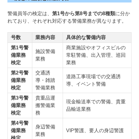
警備員等の検定は、
第1号から第8号までの8種類
に分か
れており、それぞれ対応する警備業務が異なります。
号数
業務内容
具体的な警備内容
第1号警
商業施設やオフィスビルの
施設警備
備業務
常駐警備、出入管理、巡回
業務
検定
業務
第2号警
交通誘
道路工事現場での交通誘
備業務
導・雑踏
導、イベント警備
検定
警備業務
第3号警
貴重品運
現金輸送車での警備、貴重
備業務
搬警備業
品輸送業務
検定
務
第4号警
身辺警備
備業務
VIP警護、要人の身辺警護
業務
検定