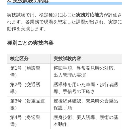
3. 実技試験の内容
実技試験では、検定種別に応じた
実務対応能力
が評価さ
れます。各業務で現場を想定した課題が出され、実際に
動作を実演します。
種別ごとの実技内容
検定区分
実技試験内容
第1号（施設警
巡回手順、異常発見時の対応、
備）
出入管理の実演
第2号（交通誘
誘導棒を用いた車両・歩行者誘
導）
導、手信号の正確さ
第3号（貴重品運
運搬経路確認、緊急時の貴重品
搬）
保護手順
第4号（身辺警
護身技術、要人誘導、護衛の基
備）
本動作