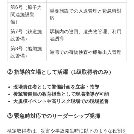
第6号（原子力
重要施設での入退管理と緊急時対
関連施設警
応
備）
第7号（鉄道施
駅構内の巡回、遺失物管理、利用
設警備）
者誘導
第8号（船舶施
港湾での荷物検査や船舶出入管理
設警備）
② 指導的立場として活躍（1級取得者のみ）
現場責任者として警備計画を立案・指導
後輩警備員の教育担当として現場指導が可能
大規模イベントや高リスク現場での現場監督
③ 緊急時対応でのリーダーシップ発揮
検定取得者は、災害や事故発生時に以下のような役割を