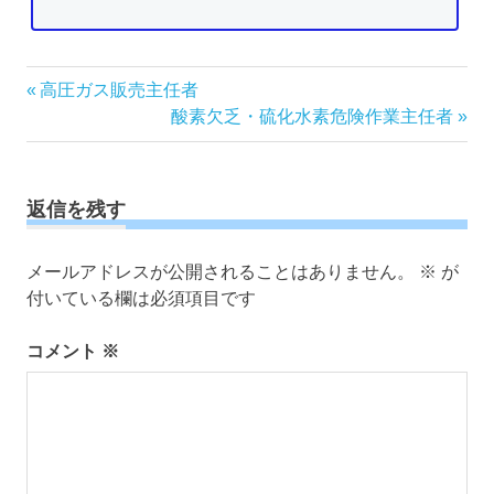
投
前
高圧ガス販売主任者
の
次
酸素欠乏・硫化水素危険作業主任者
稿
記
の
ナ
事:
記
ビ
事:
ゲ
返信を残す
ー
シ
メールアドレスが公開されることはありません。
※
が
ョ
付いている欄は必須項目です
ン
コメント
※