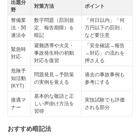
出題分
対策方法
ポイント
野
警備業
数字問題（罰則規
「何日以内」「何
法・関
定、報告期限）を
万円以下の罰則」
連法令
暗記
など要注意
避難誘導や火災・
「安全確認→報告
緊急時
事故発生時の初動
→対応」の流れを
対応
対応を復習
押さえる
危険予
問題発見→予防策
過去の事故事例も
知活動
の実例を覚える
参考にする
(KYT)
基本的な敬語と正
接遇マ
実技試験でも評価
しい声掛け方法を
ナー
される部分
習得
おすすめ暗記法