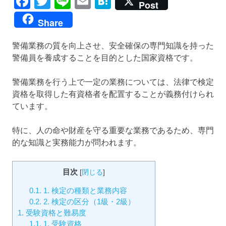
Facebook
Twitter
Line
Email
Hatena
Post
Share
警備業務の質を向上させ、安全確保の専門知識を持った
警備員を養成することを目的とした国家資格です。
警備業務を行う上で一定の業務については、法律で検定
資格を取得した有資格者を配置することが義務付けられ
ています。
特に、人の命や財産を守る重要な業務であるため、専門
的な知識と実務能力が問われます。
目次
[
閉じる
]
0.1.
1. 検定の種類と業務内容
0.2.
2. 検定の区分（1級・2級）
1.
受験資格と難易度
1.1.
1. 受験資格