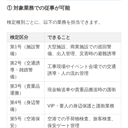
① 対象業務での従事が可能
検定種別ごとに、以下の業務を担当できます。
検定区分
できること
第1号（施設警
大型施設、商業施設での巡回警
備）
備、出入管理、災害時の避難誘導
第2号（交通誘
工事現場やイベント会場での交通
導・雑踏警
誘導・人の流れ管理
備）
第3号（貴重品
現金輸送車や貴重品搬送時の護衛
運搬）
第4号（身辺警
VIP・要人の身辺保護と護衛業務
備）
第5号（空港保
空港での手荷物検査、旅客検査、
安）
保安ゲート管理