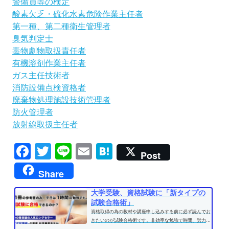
警備員等の検定
酸素欠乏・硫化水素危険作業主任者
第一種、第二種衛生管理者
臭気判定士
毒物劇物取扱責任者
有機溶剤作業主任者
ガス主任技術者
消防設備点検資格者
廃棄物処理施設技術管理者
防火管理者
放射線取扱主任者
Facebook
Twitter
Line
Email
Hatena
Post
Share
大学受験、資格試験に「新タイプの
試験合格術」
資格取得の為の教材や講座申し込みする前に必ず読んでお
きたいのが試験合格術です。非効率な勉強で時間、労力を
費やす前に、効果的な学習方法...