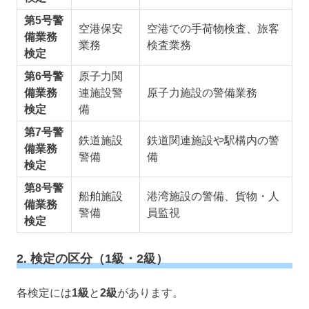
第5号警
空港保安
空港での手荷物検査、旅客
備業務
業務
検査業務
検定
第6号警
原子力関
備業務
連施設警
原子力施設の警備業務
検定
備
第7号警
鉄道施設
鉄道関連施設や駅構内の警
備業務
警備
備
検定
第8号警
船舶施設
港湾施設の警備、貨物・人
備業務
警備
員監視
検定
2. 検定の区分（1級・2級）
各検定には
1級
と
2級
があります。