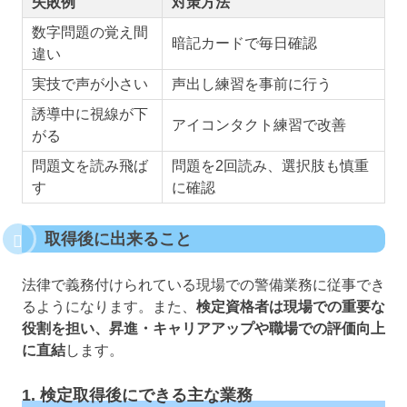
失敗例
対策方法
数字問題の覚え間
暗記カードで毎日確認
違い
実技で声が小さい
声出し練習を事前に行う
誘導中に視線が下
アイコンタクト練習で改善
がる
問題文を読み飛ば
問題を2回読み、選択肢も慎重
す
に確認
取得後に出来ること
法律で義務付けられている現場での警備業務に従事でき
るようになります。また、
検定資格者は現場での重要な
役割を担い、昇進・キャリアアップや職場での評価向上
に直結
します。
1. 検定取得後にできる主な業務