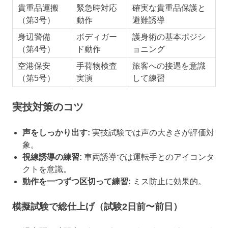
貴重品運搬
緊急時対応
確実な貴重品保護と
（第3号）
動作
避難誘導
身辺警備
ボディガー
護身術の基本ポジシ
（第4号）
ド動作
ョニング
空港保安
手荷物検査
旅客への接遇を意識
（第5号）
実演
して練習
実技対策のコツ
声をしっかり出す:
実技試験では声の大きさが評価対
象。
視線誘導の練習:
車両誘導では運転手とのアイコンタ
クトを意識。
動作を一つずつ区切って練習:
ミス防止に効果的。
模擬試験で総仕上げ（試験2日前〜前日）