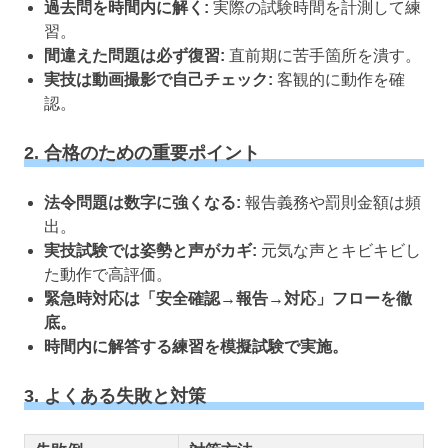
過去問を時間内に解く:
実際の試験時間を計測して練
習。
間違えた問題は必ず復習:
直前期に苦手箇所を潰す。
実技は動画撮影で自己チェック:
客観的に動作を確
認。
2. 合格のための重要ポイント
法令問題は数字に強くなる:
報告義務や罰則金額は頻
出。
実技試験では姿勢と声がカギ:
元気な声とキビキビし
た動作で高評価。
緊急時対応は「安全確認→報告→対応」フローを徹
底。
時間内に解答する練習を模擬試験で実施。
3. よくある失敗と対策