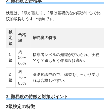
2. 難易度と合格率
検定は、1級が難しく、2級は基礎的な内容が中心で比
較的取得しやすい傾向です。
検
合格
定
難易度の特徴
率
級
約
1
指導者レベルの知識が求められ、実務
50〜
級
的な問題も多く難易度は高め。
60%
約
2
基礎知識中心で、講習をしっかり受け
70〜
級
れば合格しやすい。
85%
3. 難易度の特徴と対策ポイント
2級検定の特徴