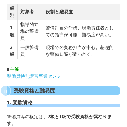
級
対象者
役割と難易度
別
指導的立
1
警備計画の作成、現場責任者とし
場の警備
級
ての指導が可能。難易度が高い。
員
2
一般警備
現場での実務担当が中心。基礎的
級
員
な警備知識が問われる。
■
主催
警備員特別講習事業センター
受験資格と難易度
1. 受験資格
警備員等の検定は、
2級と1級で受験資格が異なりま
す
。