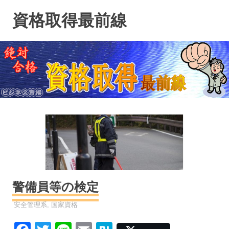
コ
資格取得最前線
ン
テ
ン
ツ
へ
ス
キ
ッ
プ
警備員等の検定
資格
安全管理系
,
国家資格