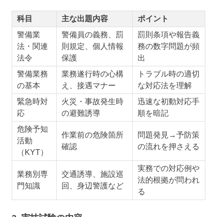
科目
主な出題内容
ポイント
警備業
警備員の義務、罰
罰則条項や報告義
法・関連
則規定、個人情報
務の数字問題が頻
法令
保護
出
警備業務
業務遂行時の心構
トラブル時の適切
の基本
え、接遇マナー
な対応法を理解
緊急時対
火災・事故発生時
迅速な初動対応手
応
の避難誘導
順を暗記
危険予知
作業前の危険箇所
問題発見→予防策
活動
確認
の流れを押さえる
（KYT）
実務での対応例や
業務別専
交通誘導、施設巡
法的根拠が問われ
門知識
回、身辺警護など
る