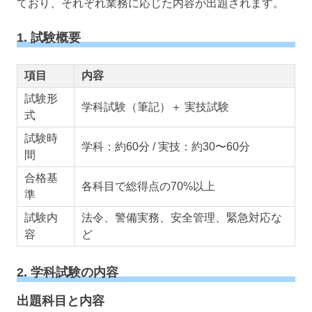
ており、それぞれ業務に応じた内容が出題されます。
1. 試験概要
項目
内容
試験形
学科試験（筆記）＋ 実技試験
式
試験時
学科：約60分 / 実技：約30〜60分
間
合格基
各科目で総得点の70%以上
準
試験内
法令、警備実務、安全管理、緊急対応な
容
ど
2. 学科試験の内容
出題科目と内容