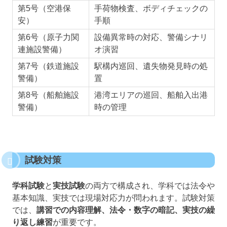
第5号（空港保
手荷物検査、ボディチェックの
安）
手順
第6号（原子力関
設備異常時の対応、警備シナリ
連施設警備）
オ演習
第7号（鉄道施設
駅構内巡回、遺失物発見時の処
警備）
置
第8号（船舶施設
港湾エリアの巡回、船舶入出港
警備）
時の管理
試験対策
学科試験
と
実技試験
の両方で構成され、学科では法令や
基本知識、実技では現場対応力が問われます。試験対策
では、
講習での内容理解、法令・数字の暗記、実技の繰
り返し練習
が重要です。