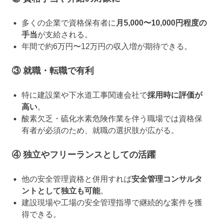
多くの企業で資格保有者に
月5,000〜10,000円程度の
手当
が支給される。
年間で約6万円〜12万円の収入増が期待できる。
③ 就職・転職で有利
特に建設業や下水道工事関連会社で
採用時に評価が
高い
。
酸素欠乏・硫化水素危険作業を伴う職場では資格保
有者が必須のため、就職の選択肢が広がる。
④ 独立やフリーランスとしての活躍
他の安全管理資格と併用すれば
安全管理コンサルタ
ントとして独立も可能
。
建設現場や工場の安全管理指導で継続的な案件を獲
得できる。