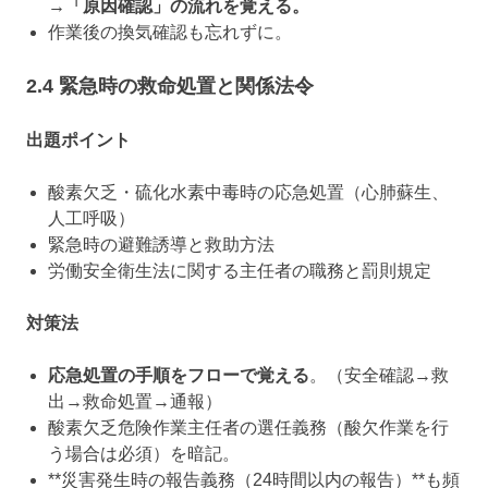
→「原因確認」の流れを覚える。
作業後の換気確認も忘れずに。
2.4 緊急時の救命処置と関係法令
出題ポイント
酸素欠乏・硫化水素中毒時の応急処置（心肺蘇生、
人工呼吸）
緊急時の避難誘導と救助方法
労働安全衛生法に関する主任者の職務と罰則規定
対策法
応急処置の手順をフローで覚える
。（安全確認→救
出→救命処置→通報）
酸素欠乏危険作業主任者の選任義務（酸欠作業を行
う場合は必須）を暗記。
**災害発生時の報告義務（24時間以内の報告）**も頻