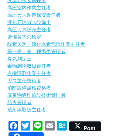
火薬類保安責任者
高圧室内作業主任者
高圧ガス製造保安責任者
液化石油ガス設備士
高圧ガス販売主任者
警備員等の検定
酸素欠乏・硫化水素危険作業主任者
第一種、第二種衛生管理者
臭気判定士
毒物劇物取扱責任者
有機溶剤作業主任者
ガス主任技術者
消防設備点検資格者
廃棄物処理施設技術管理者
防火管理者
放射線取扱主任者
Facebook
Twitter
Line
Email
Hatena
Post