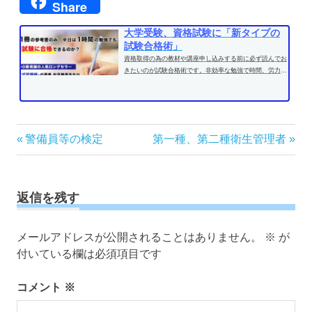
Share
大学受験、資格試験に「新タイプの
試験合格術」
資格取得の為の教材や講座申し込みする前に必ず読んでお
きたいのが試験合格術です。非効率な勉強で時間、労力を
費やす前に、効果的な学習方法...
投
前
次
警備員等の検定
第一種、第二種衛生管理者
の
の
稿
記
記
ナ
事:
事:
ビ
返信を残す
ゲ
ー
メールアドレスが公開されることはありません。
※
が
シ
付いている欄は必須項目です
ョ
ン
コメント
※