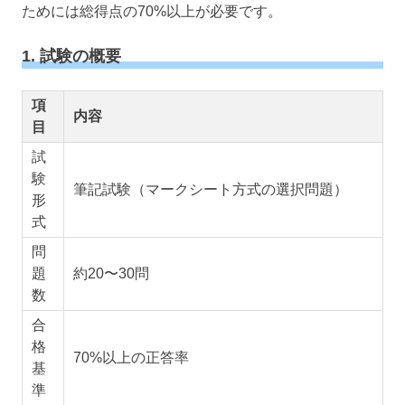
ためには総得点の70%以上が必要です。
1. 試験の概要
項
内容
目
試
験
筆記試験（マークシート方式の選択問題）
形
式
問
題
約20〜30問
数
合
格
70%以上の正答率
基
準