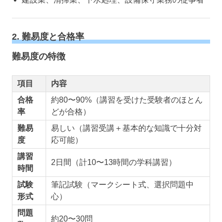
2. 難易度と合格率
難易度の特徴
項目
内容
合格
約80〜90%（講習を受けた受験者のほとん
率
どが合格）
難易
易しい（講習受講＋基本的な知識で十分対
度
応可能）
講習
2日間（計10〜13時間の学科講習）
時間
試験
筆記試験（マークシート式、選択問題中
形式
心）
問題
約20〜30問