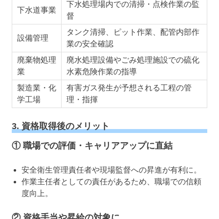
下水処理場内での清掃・点検作業の監
下水道事業
督
タンク清掃、ピット作業、配管内部作
設備管理
業の安全確認
廃棄物処理
廃水処理設備やごみ処理施設での硫化
業
水素危険作業の指導
製造業・化
有害ガス発生が予想される工程の管
学工場
理・指揮
3. 資格取得後のメリット
① 職場での評価・キャリアアップに直結
安全衛生管理責任者や現場監督への昇進が有利に。
作業主任者としての責任があるため、職場での信頼
度向上。
② 資格手当や昇給の対象に