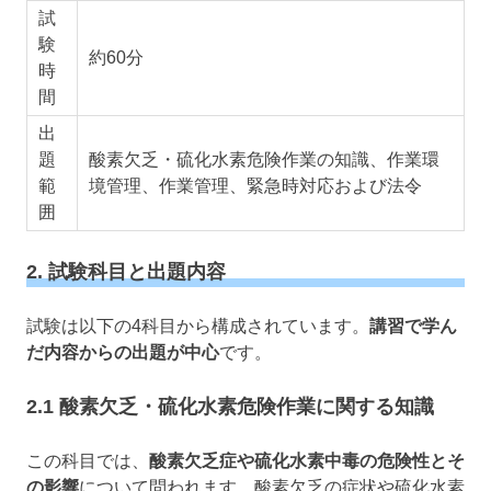
試
験
約60分
時
間
出
題
酸素欠乏・硫化水素危険作業の知識、作業環
範
境管理、作業管理、緊急時対応および法令
囲
2. 試験科目と出題内容
試験は以下の4科目から構成されています。
講習で学ん
だ内容からの出題が中心
です。
2.1 酸素欠乏・硫化水素危険作業に関する知識
この科目では、
酸素欠乏症や硫化水素中毒の危険性とそ
の影響
について問われます。酸素欠乏の症状や硫化水素