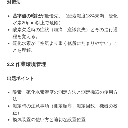
対策法
基準値の暗記
が最優先。（酸素濃度18%未満、硫化
水素20ppm以上で危険）
酸素欠乏時の症状（頭痛、意識喪失）とその進行過
程を覚える。
硫化水素が「空気より重く低所にたまりやすい」こ
とを理解。
2.2 作業環境管理
出題ポイント
酸素・硫化水素濃度の測定方法と測定機器の使用方
法
測定時の注意事項（測定順序、測定回数、機器の校
正）
換気装置の使い方と適切な設置位置