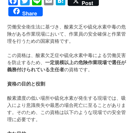
Facebook
Twitter
Line
Email
Hatena
Post
Share
労働安全衛生法に基づき、酸素欠乏や硫化水素中毒の危
険がある作業現場において、作業員の安全確保と作業管
理を行うための国家資格です。
この資格は、酸素欠乏症や硫化水素中毒による労働災害
を防止するため、
一定規模以上の危険作業現場で選任が
義務付けられている主任者
の資格です。
資格の目的と役割
酸素濃度の低い場所や硫化水素が発生する現場では、吸
入により意識喪失や最悪の場合死亡に至ることがありま
す。そのため、この資格は以下のような現場での安全管
理に必要です。