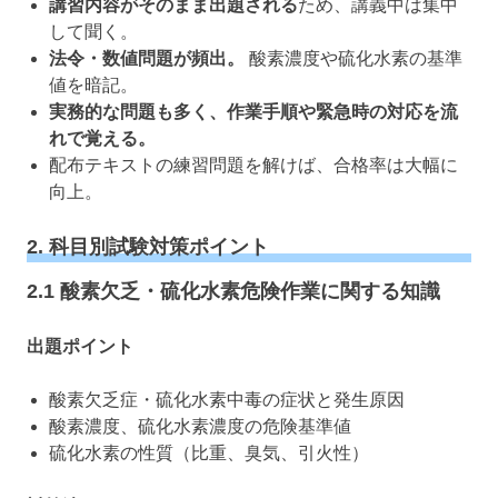
講習内容がそのまま出題される
ため、講義中は集中
して聞く。
法令・数値問題が頻出。
酸素濃度や硫化水素の基準
値を暗記。
実務的な問題も多く、作業手順や緊急時の対応を流
れで覚える。
配布テキストの練習問題を解けば、合格率は大幅に
向上。
2. 科目別試験対策ポイント
2.1 酸素欠乏・硫化水素危険作業に関する知識
出題ポイント
酸素欠乏症・硫化水素中毒の症状と発生原因
酸素濃度、硫化水素濃度の危険基準値
硫化水素の性質（比重、臭気、引火性）