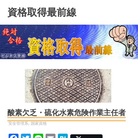
コ
資格取得最前線
ン
テ
ン
ツ
へ
ス
キ
ッ
プ
酸素欠乏・硫化水素危険作業主任者
資格
安全管理系
,
国家資格