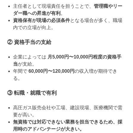
主任者として現場責任を担うことで、
管理職やリー
ダー職への昇進が有利
。
資格保有が現場の必須条件
となる場合が多く、職場
内での立場が向上。
② 資格手当の支給
企業によっては
月5,000円〜10,000円程度の資格手
当
が支給。
年間で
60,000円〜120,000円
の収入増が期待でき
る。
③ 転職・就職で有利
高圧ガス販売会社や工場、建設現場、医療機関で需
要が高い。
無資格では対応できない業務を担当できるため、採
用時のアドバンテージが大きい。