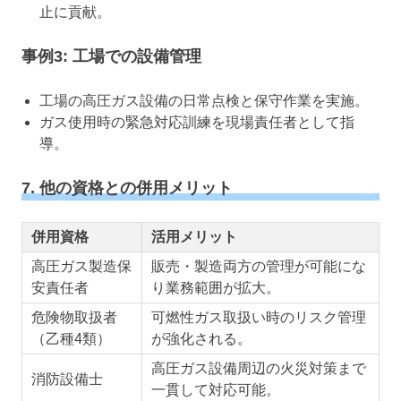
止に貢献。
事例3: 工場での設備管理
工場の高圧ガス設備の日常点検と保守作業を実施。
ガス使用時の緊急対応訓練を現場責任者として指
導。
7. 他の資格との併用メリット
併用資格
活用メリット
高圧ガス製造保
販売・製造両方の管理が可能にな
安責任者
り業務範囲が拡大。
危険物取扱者
可燃性ガス取扱い時のリスク管理
（乙種4類）
が強化される。
高圧ガス設備周辺の火災対策まで
消防設備士
一貫して対応可能。