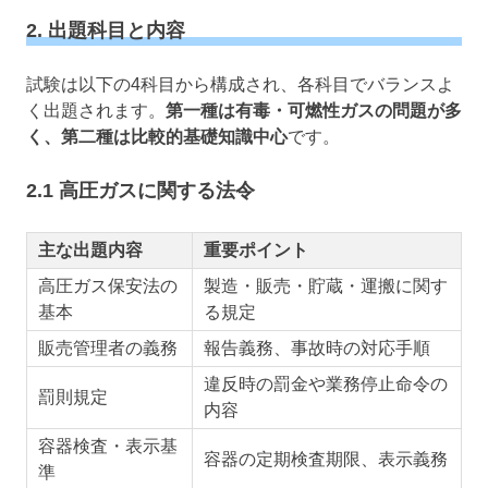
2. 出題科目と内容
試験は以下の4科目から構成され、各科目でバランスよ
く出題されます。
第一種は有毒・可燃性ガスの問題が多
く、第二種は比較的基礎知識中心
です。
2.1 高圧ガスに関する法令
主な出題内容
重要ポイント
高圧ガス保安法の
製造・販売・貯蔵・運搬に関す
基本
る規定
販売管理者の義務
報告義務、事故時の対応手順
違反時の罰金や業務停止命令の
罰則規定
内容
容器検査・表示基
容器の定期検査期限、表示義務
準