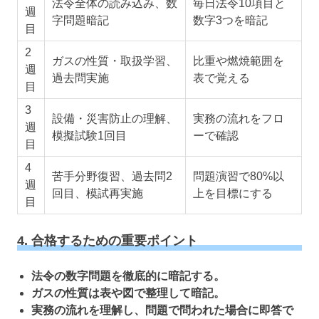
法令全体の読み込み、数
毎日法令10項目と
週
字問題暗記
数字3つを暗記
目
2
ガスの性質・取扱学習、
比重や燃焼範囲を
週
過去問実施
表で覚える
目
3
設備・災害防止の理解、
実務の流れをフロ
週
模擬試験1回目
ーで確認
目
4
苦手分野復習、過去問2
問題演習で80%以
週
回目、模試再実施
上を目標にする
目
4. 合格するための重要ポイント
法令の数字問題を徹底的に暗記する。
ガスの性質は表や図で整理して暗記。
実務の流れを理解し、問題で問われた場合に即答で