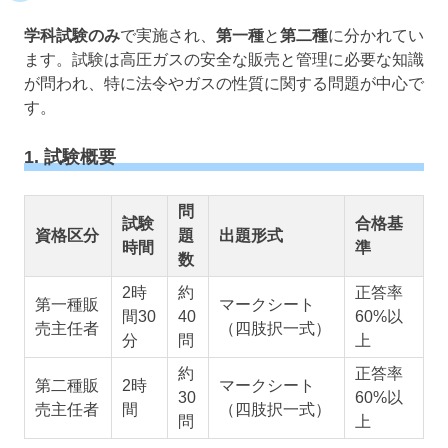
学科試験のみ
で実施され、
第一種
と
第二種
に分かれてい
ます。試験は高圧ガスの安全な販売と管理に必要な知識
が問われ、特に法令やガスの性質に関する問題が中心で
す。
1. 試験概要
問
試験
合格基
資格区分
題
出題形式
時間
準
数
2時
約
正答率
第一種販
マークシート
間30
40
60%以
売主任者
（四肢択一式）
分
問
上
約
正答率
第二種販
2時
マークシート
30
60%以
売主任者
間
（四肢択一式）
問
上