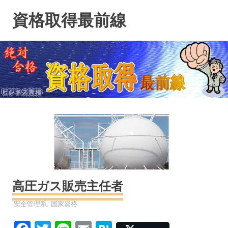
コ
資格取得最前線
ン
テ
ン
ツ
へ
ス
キ
ッ
プ
高圧ガス販売主任者
資格
安全管理系
,
国家資格