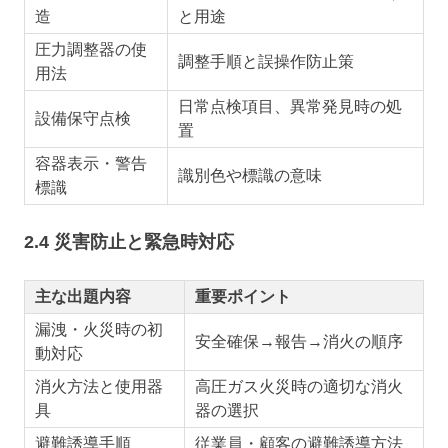
造
と用途
圧力調整器の使
調整手順と誤操作防止策
用法
日常点検項目、異常発見時の処
設備保守点検
置
容器表示・警告
識別色や標識の意味
標識
2.4 災害防止と緊急時対応
主な出題内容
重要ポイント
漏洩・火災時の初
安全確保→報告→消火の順序
動対応
消火方法と使用器
高圧ガス火災時の適切な消火
具
器の選択
避難誘導手順
従業員・顧客の避難誘導方法