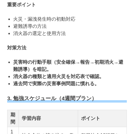
重要ポイント
火災・漏洩発生時の初動対応
避難誘導の方法
消火器の選定と使用方法
対策方法
災害時の行動手順（安全確保→報告→初期消火→避
難誘導）を暗記。
消火器の種類と適用火災を対応表で確認。
過去問で実際の災害事例問題に慣れる。
3. 勉強スケジュール（4週間プラン）
期
学習内容
ポイント
間
1