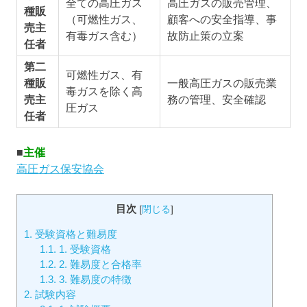
全ての高圧ガス
高圧ガスの販売管理、
種販
（可燃性ガス、
顧客への安全指導、事
売主
有毒ガス含む）
故防止策の立案
任者
第二
可燃性ガス、有
種販
一般高圧ガスの販売業
毒ガスを除く高
売主
務の管理、安全確認
圧ガス
任者
■
主催
高圧ガス保安協会
目次
[
閉じる
]
1.
受験資格と難易度
1.1.
1. 受験資格
1.2.
2. 難易度と合格率
1.3.
3. 難易度の特徴
2.
試験内容