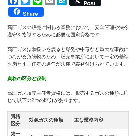
Facebook
Twitter
Line
Email
Hatena
Post
Share
高圧ガスの販売に関わる業務において、安全管理や法令
遵守を指導するために必要な国家資格です。
高圧ガスは取扱いを誤ると爆発や中毒など重大な事故に
つながる危険物のため、販売事業所において一定の基準
を満たす主任者の選任が法律で義務付けられています。
資格の区分と役割
高圧ガス販売主任者資格には、販売するガスの種類に応
じて以下の2つの区分があります。
資格
対象ガスの種類
主な業務内容
区分
第一