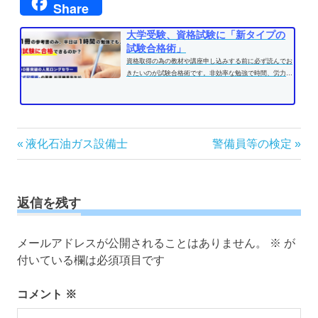
Share
大学受験、資格試験に「新タイプの
試験合格術」
資格取得の為の教材や講座申し込みする前に必ず読んでお
きたいのが試験合格術です。非効率な勉強で時間、労力を
費やす前に、効果的な学習方法...
投
前
次
液化石油ガス設備士
警備員等の検定
の
の
稿
記
記
ナ
事:
事:
ビ
返信を残す
ゲ
ー
メールアドレスが公開されることはありません。
※
が
シ
付いている欄は必須項目です
ョ
ン
コメント
※