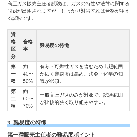
高圧ガス販売主任者試験は、ガスの特性や法律に関する
問題が出題されますが、しっかり対策すれば合格が狙え
る試験です。
資
格
合格
難易度の特徴
区
率
分
第
約
有毒・可燃性ガスを含むため出題範囲
一
40〜
が広く難易度は高め。法令・化学の知
種
50%
識が必須。
第
約
一般高圧ガスのみが対象で、試験範囲
二
60〜
が比較的狭く取り組みやすい。
種
70%
3. 難易度の特徴
第一種販売主任者の難易度ポイント