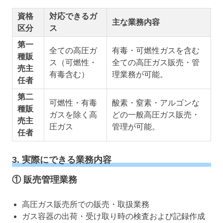
資格
対応できるガ
主な業務内容
区分
ス
第一
全ての高圧ガ
有毒・可燃性ガスを含む
種販
ス（可燃性・
全ての高圧ガス販売・管
売主
有毒含む）
理業務が可能。
任者
第二
可燃性・有毒
酸素・窒素・アルゴンな
種販
ガスを除く高
どの一般高圧ガス販売・
売主
圧ガス
管理が可能。
任者
3. 実際にできる業務内容
① 販売管理業務
高圧ガス販売所での販売・取扱業務
ガス容器の出荷・受け取り時の検査および記録作成