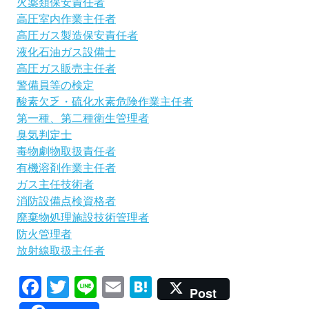
火薬類保安責任者
高圧室内作業主任者
高圧ガス製造保安責任者
液化石油ガス設備士
高圧ガス販売主任者
警備員等の検定
酸素欠乏・硫化水素危険作業主任者
第一種、第二種衛生管理者
臭気判定士
毒物劇物取扱責任者
有機溶剤作業主任者
ガス主任技術者
消防設備点検資格者
廃棄物処理施設技術管理者
防火管理者
放射線取扱主任者
Facebook
Twitter
Line
Email
Hatena
Post