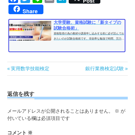
Post
Share
大学受験、資格試験に「新タイプの
試験合格術」
資格取得の為の教材や講座申し込みする前に必ず読んでお
きたいのが試験合格術です。非効率な勉強で時間、労力を
費やす前に、効果的な学習方法...
投
前
次
実用数学技能検定
銀行業務検定試験
の
の
稿
記
記
ナ
事:
事:
ビ
返信を残す
ゲ
ー
メールアドレスが公開されることはありません。
※
が
シ
付いている欄は必須項目です
ョ
ン
コメント
※