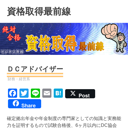
コ
資格取得最前線
ン
テ
ン
ツ
へ
ス
キ
ッ
プ
ＤＣアドバイザー
資格
財務・経営系
Facebook
Twitter
Line
Email
Hatena
Post
Share
確定拠出年金や年金制度の専門家としての知識と実務能
力を証明するもので試験合格後、6ヶ月以内にDC協会