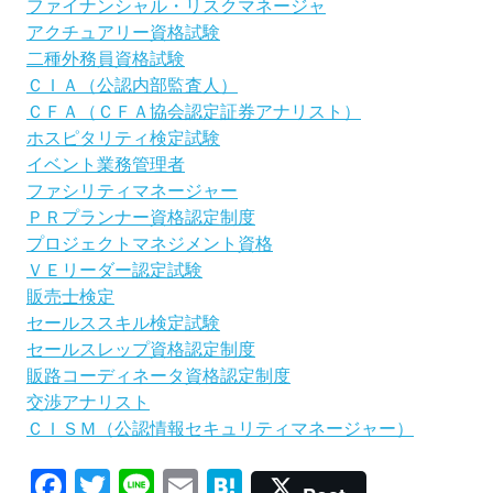
ファイナンシャル・リスクマネージャ
アクチュアリー資格試験
二種外務員資格試験
ＣＩＡ（公認内部監査人）
ＣＦＡ（ＣＦＡ協会認定証券アナリスト）
ホスピタリティ検定試験
イベント業務管理者
ファシリティマネージャー
ＰＲプランナー資格認定制度
プロジェクトマネジメント資格
ＶＥリーダー認定試験
販売士検定
セールススキル検定試験
セールスレップ資格認定制度
販路コーディネータ資格認定制度
交渉アナリスト
ＣＩＳＭ（公認情報セキュリティマネージャー）
Facebook
Twitter
Line
Email
Hatena