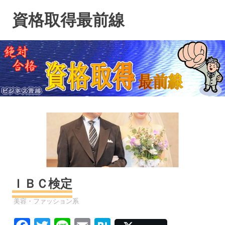
コ
資格取得最前線
ン
テ
ン
ツ
へ
ス
キ
ッ
プ
ＩＢＣ検定
資格
美容・ファッション系