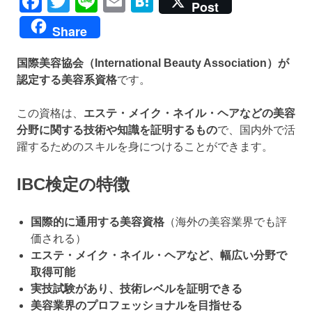
Facebook
Twitter
Line
Email
Hatena
Post
Share
国際美容協会（International Beauty Association）が
認定する美容系資格
です。
この資格は、
エステ・メイク・ネイル・ヘアなどの美容
分野に関する技術や知識を証明するもの
で、国内外で活
躍するためのスキルを身につけることができます。
IBC検定の特徴
国際的に通用する美容資格
（海外の美容業界でも評
価される）
エステ・メイク・ネイル・ヘアなど、幅広い分野で
取得可能
実技試験があり、技術レベルを証明できる
美容業界のプロフェッショナルを目指せる