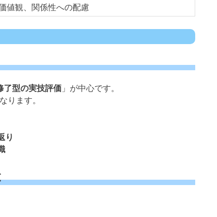
価値観、関係性への配慮
修了型の実技評価
」が中心です。
になります。
返り
識
と