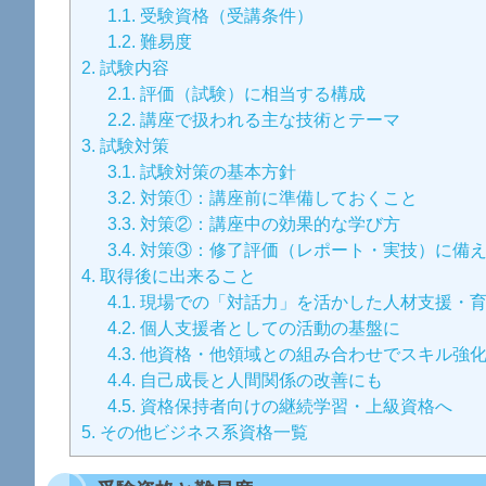
1.1.
受験資格（受講条件）
1.2.
難易度
2.
試験内容
2.1.
評価（試験）に相当する構成
2.2.
講座で扱われる主な技術とテーマ
3.
試験対策
3.1.
試験対策の基本方針
3.2.
対策①：講座前に準備しておくこと
3.3.
対策②：講座中の効果的な学び方
3.4.
対策③：修了評価（レポート・実技）に備
4.
取得後に出来ること
4.1.
現場での「対話力」を活かした人材支援・
4.2.
個人支援者としての活動の基盤に
4.3.
他資格・他領域との組み合わせでスキル強
4.4.
自己成長と人間関係の改善にも
4.5.
資格保持者向けの継続学習・上級資格へ
5.
その他ビジネス系資格一覧