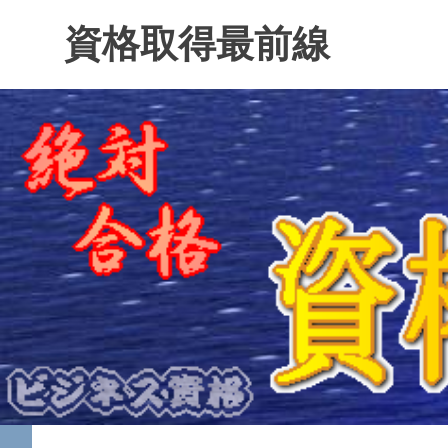
コ
資格取得最前線
ン
テ
ン
ツ
へ
ス
キ
ッ
プ