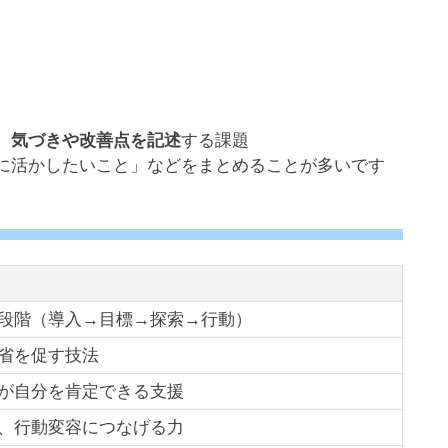
、
気づきや改善点を記述
する課題
に活かしたいこと」などをまとめることが多いです
段階（導入→目標→探索→行動）
省を促す技法
が自分を肯定できる支援
、行動変容につなげる力