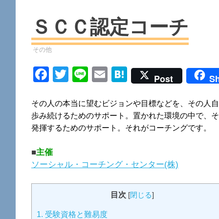
ＳＣＣ認定コーチ
資格
その他
Facebook
Twitter
Line
Email
Hatena
Post
Sh
その人の本当に望むビジョンや目標などを、その人自
歩み続けるためのサポート。置かれた環境の中で、そ
発揮するためのサポート。それがコーチングです。
■
主催
ソーシャル・コーチング・センター(株)
目次
[
閉じる
]
1.
受験資格と難易度