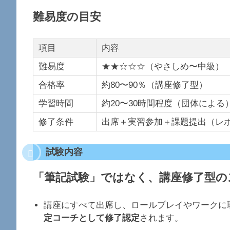
難易度の目安
項目
内容
難易度
★★☆☆☆（やさしめ〜中級）
合格率
約80〜90％（講座修了型）
学習時間
約20〜30時間程度（団体による
修了条件
出席＋実習参加＋課題提出（レ
試験内容
「筆記試験」ではなく、
講座修了型の
講座にすべて出席し、ロールプレイやワークに
定コーチとして修了認定
されます。