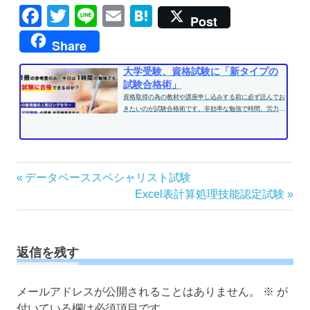
Facebook
Twitter
Line
Email
Hatena
Post
Share
大学受験、資格試験に「新タイプの
試験合格術」
資格取得の為の教材や講座申し込みする前に必ず読んでお
きたいのが試験合格術です。非効率な勉強で時間、労力を
費やす前に、効果的な学習方法...
投
前
データベーススペシャリスト試験
の
次
Excel表計算処理技能認定試験
稿
記
の
ナ
事:
記
ビ
事:
ゲ
返信を残す
ー
シ
メールアドレスが公開されることはありません。
※
が
ョ
付いている欄は必須項目です