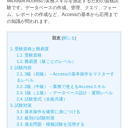
Microsoft Accessの実務スキルを測定するための資格試
験です。データベースの作成、管理、クエリ、フォー
ム、レポートの作成など、Accessの基本から応用まで
の知識が問われます。
目次
[
閉じる
]
1.
受験資格と難易度
1.1.
受験資格
1.2.
難易度（級ごとのレベル）
2.
試験内容
2.1.
3級（初級） – Accessの基本操作をマスターす
るレベル
2.2.
2級（中級） – 業務で使えるAccessスキル
2.3.
1級（上級） – データベース設計・運用レベル
2.4.
試験形式（全級共通）
3.
試験対策
3.1.
基本操作を確実に身につける
3.2.
級別の試験対策
3.3.
過去問題・模擬試験を活用する