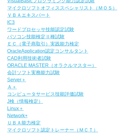
VisualBasicプログラミング能力認定試験
マイクロソフトオフィススペシャリスト（ＭＯＳ）
ＶＢＡエキスパート
IC3
ワードプロセッサ技能認定試験
パソコン技能検定Ⅱ種試験
ＥＣ（電子商取引）実践能力検定
OracleApplication認定コンサルタント
CAD利用技術者試験
ORACLE MASTER（オラクルマスター）
会計ソフト実務能力試験
Server＋
Ａ＋
コンピュータサービス技能評価試験
J検（情報検定）
Linux＋
Network+
ＵＢＡ能力検定
マイクロソフト認定トレーナー（ＭＣＴ）