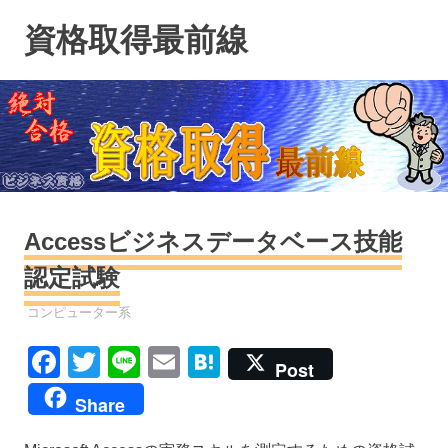
コ
資格取得最前線
ン
テ
ン
ツ
へ
ス
キ
ッ
プ
Accessビジネスデータベース技能
認定試験
資格
コンピューター系
Facebook
Twitter
Line
Email
Hatena
Post
Share