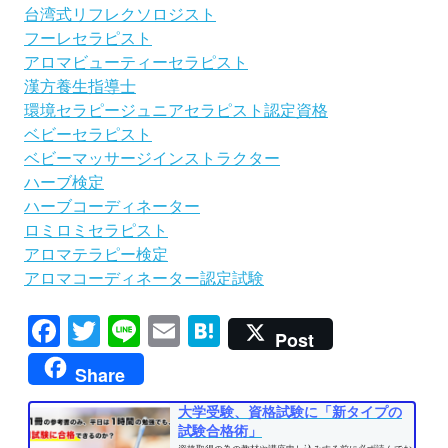
台湾式リフレクソロジスト
フーレセラピスト
アロマビューティーセラピスト
漢方養生指導士
環境セラピージュニアセラピスト認定資格
ベビーセラピスト
ベビーマッサージインストラクター
ハーブ検定
ハーブコーディネーター
ロミロミセラピスト
アロマテラピー検定
アロマコーディネーター認定試験
Facebook
Twitter
Line
Email
Hatena
Post
Share
大学受験、資格試験に「新タイプの
試験合格術」