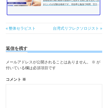
資格取得の為の教材や講座申し込みする前に必ず読んでお
きたいのが試験合格術です。非効率な勉強で時間、労力を
費やす前に、効果的な学習方法...
投
前
次
整体セラピスト
台湾式リフレクソロジスト
の
の
稿
記
記
ナ
事:
事:
ビ
返信を残す
ゲ
ー
メールアドレスが公開されることはありません。
※
が
シ
付いている欄は必須項目です
ョ
ン
コメント
※