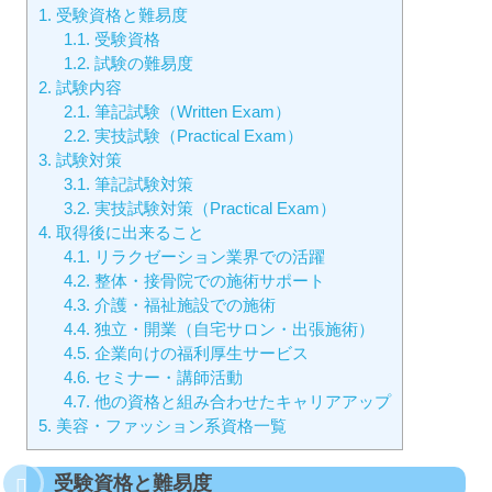
1.
受験資格と難易度
1.1.
受験資格
1.2.
試験の難易度
2.
試験内容
2.1.
筆記試験（Written Exam）
2.2.
実技試験（Practical Exam）
3.
試験対策
3.1.
筆記試験対策
3.2.
実技試験対策（Practical Exam）
4.
取得後に出来ること
4.1.
リラクゼーション業界での活躍
4.2.
整体・接骨院での施術サポート
4.3.
介護・福祉施設での施術
4.4.
独立・開業（自宅サロン・出張施術）
4.5.
企業向けの福利厚生サービス
4.6.
セミナー・講師活動
4.7.
他の資格と組み合わせたキャリアアップ
5.
美容・ファッション系資格一覧
受験資格と難易度