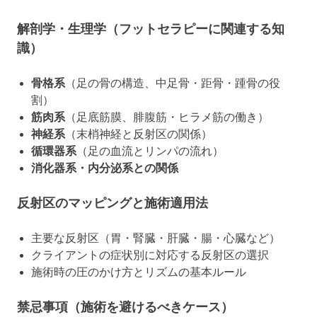
解剖学・生理学（フットセラピーに関連する知
識）
骨格系
（足の骨の構造、中足骨・距骨・踵骨の役
割）
筋肉系
（足底筋膜、腓腹筋・ヒラメ筋の働き）
神経系
（末梢神経と反射区の関係）
循環器系
（足の血流とリンパの流れ）
消化器系・内分泌系との関係
反射区のマッピングと施術適用法
主要な反射区（胃・腎臓・肝臓・腸・心臓など）
クライアントの症状別に対応する反射区の選択
施術時の圧のかけ方とリズムの基本ルール
禁忌事項（施術を避けるべきケース）