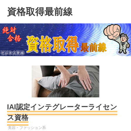
コ
資格取得最前線
ン
テ
ン
ツ
へ
ス
キ
ッ
プ
IAI認定インテグレーターライセン
ス資格
資格
美容・ファッション系