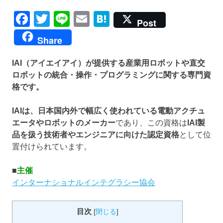
Facebook
Twitter
Line
Email
Hatena
Post
Share
IAI（アイエイアイ）が提供する産業用ロボットや直交
ロボットの統合・操作・プログラミングに関する専門資
格です。
IAIは、日本国内外で幅広く使われている電動アクチュ
エータやロボットのメーカー
であり、この資格は
IAI製
品を扱う技術者やエンジニアに向けた認定資格
として位
置付けられています。
■
主催
インターナショナルインテグラシー協会
目次
[
閉じる
]