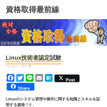
コ
資格取得最前線
ン
テ
ン
ツ
へ
ス
キ
ッ
プ
Linux技術者認定試験
資格
コンピューター系
Facebook
Twitter
Line
Email
Hatena
Post
Share
Linuxのシステム管理や操作に関する知識とスキルを証
明する資格
です。