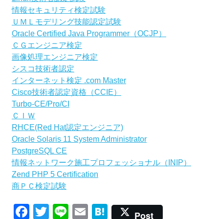
情報セキュリティ検定試験
ＵＭＬモデリング技能認定試験
Oracle Certified Java Programmer（OCJP）
ＣＧエンジニア検定
画像処理エンジニア検定
シスコ技術者認定
インターネット検定 .com Master
Cisco技術者認定資格（CCIE）
Turbo-CE/Pro/CI
ＣＩＷ
RHCE(Red Hat認定エンジニア)
Oracle Solaris 11 System Administrator
PostgreSQL CE
情報ネットワーク施工プロフェッショナル（INIP）
Zend PHP 5 Certification
商ＰＣ検定試験
Facebook
Twitter
Line
Email
Hatena
Post