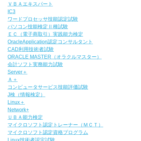
ＶＢＡエキスパート
IC3
ワードプロセッサ技能認定試験
パソコン技能検定Ⅱ種試験
ＥＣ（電子商取引）実践能力検定
OracleApplication認定コンサルタント
CAD利用技術者試験
ORACLE MASTER（オラクルマスター）
会計ソフト実務能力試験
Server＋
Ａ＋
コンピュータサービス技能評価試験
J検（情報検定）
Linux＋
Network+
ＵＢＡ能力検定
マイクロソフト認定トレーナー（ＭＣＴ）
マイクロソフト認定資格プログラム
Linux技術者認定試験