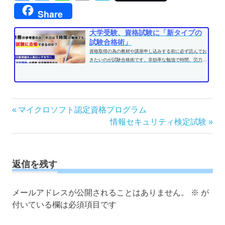
Share
大学受験、資格試験に「新タイプの
試験合格術」
資格取得の為の教材や講座申し込みする前に必ず読んでお
きたいのが試験合格術です。非効率な勉強で時間、労力を
費やす前に、効果的な学習方法...
投
前
マイクロソフト認定資格プログラム
の
次
情報セキュリティ検定試験
稿
記
の
ナ
事:
記
ビ
事:
ゲ
返信を残す
ー
シ
メールアドレスが公開されることはありません。
※
が
ョ
付いている欄は必須項目です
ン