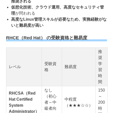
推奨される
仮想化技術、クラウド運用、高度なセキュリティ管
理
が問われる
高度なLinux管理スキルが必要なため、実務経験がな
いと難易度が高い
RHCE（Red Hat） の受験資格と難易度
推
奨
受験資
学
レベル
難易度
格
習
時
間
なし
150
RHCSA（Red
（初心
～
Hat Certified
中程度
者～中
200
System
（★★★☆☆）
級者向
時
Administrator）