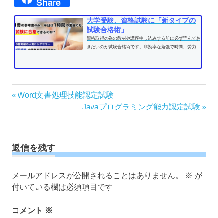
Share
大学受験、資格試験に「新タイプの
試験合格術」
資格取得の為の教材や講座申し込みする前に必ず読んでお
きたいのが試験合格術です。非効率な勉強で時間、労力を
費やす前に、効果的な学習方法...
投
前
Word文書処理技能認定試験
の
次
Javaプログラミング能力認定試験
稿
記
の
ナ
事:
記
ビ
事:
ゲ
返信を残す
ー
シ
メールアドレスが公開されることはありません。
※
が
ョ
付いている欄は必須項目です
ン
コメント
※