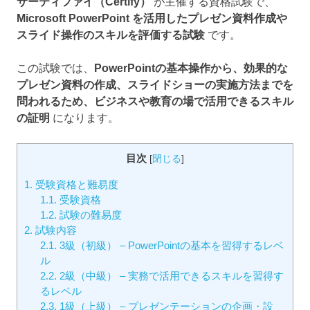
サーティファイ（Certify）
が主催する資格試験で、
Microsoft PowerPoint を活用したプレゼン資料作成や
スライド操作のスキルを評価する試験
です。
この試験では、
PowerPointの基本操作から、効果的な
プレゼン資料の作成、スライドショーの実施方法までを
問われるため、ビジネスや教育の場で活用できるスキル
の証明
になります。
目次
[
閉じる
]
1.
受験資格と難易度
1.1.
受験資格
1.2.
試験の難易度
2.
試験内容
2.1.
3級（初級） – PowerPointの基本を習得するレベ
ル
2.2.
2級（中級） – 実務で活用できるスキルを習得す
るレベル
2.3.
1級（上級） – プレゼンテーションの企画・設