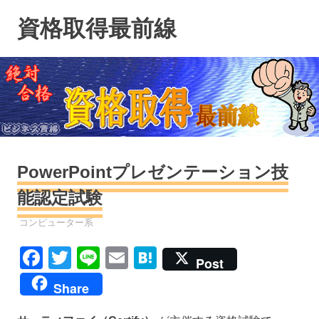
コ
資格取得最前線
ン
テ
ン
ツ
へ
ス
キ
ッ
プ
PowerPointプレゼンテーション技
能認定試験
資格
コンピューター系
Facebook
Twitter
Line
Email
Hatena
Post
Share