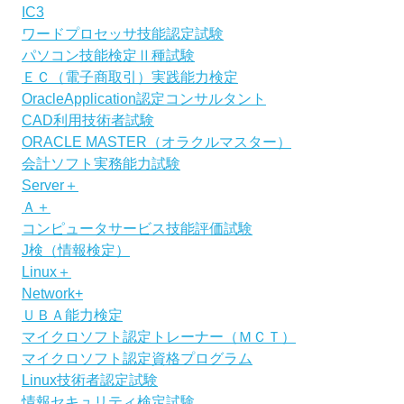
IC3
ワードプロセッサ技能認定試験
パソコン技能検定Ⅱ種試験
ＥＣ（電子商取引）実践能力検定
OracleApplication認定コンサルタント
CAD利用技術者試験
ORACLE MASTER（オラクルマスター）
会計ソフト実務能力試験
Server＋
Ａ＋
コンピュータサービス技能評価試験
J検（情報検定）
Linux＋
Network+
ＵＢＡ能力検定
マイクロソフト認定トレーナー（ＭＣＴ）
マイクロソフト認定資格プログラム
Linux技術者認定試験
情報セキュリティ検定試験