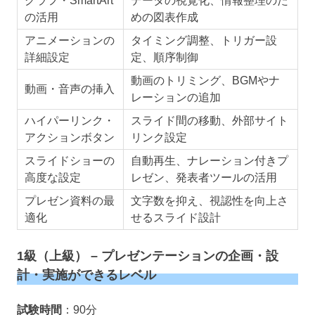
グラフ・SmartArt
データの視覚化、情報整理のた
の活用
めの図表作成
アニメーションの
タイミング調整、トリガー設
詳細設定
定、順序制御
動画のトリミング、BGMやナ
動画・音声の挿入
レーションの追加
ハイパーリンク・
スライド間の移動、外部サイト
アクションボタン
リンク設定
スライドショーの
自動再生、ナレーション付きプ
高度な設定
レゼン、発表者ツールの活用
プレゼン資料の最
文字数を抑え、視認性を向上さ
適化
せるスライド設計
1級（上級） – プレゼンテーションの企画・設
計・実施ができるレベル
試験時間
：90分