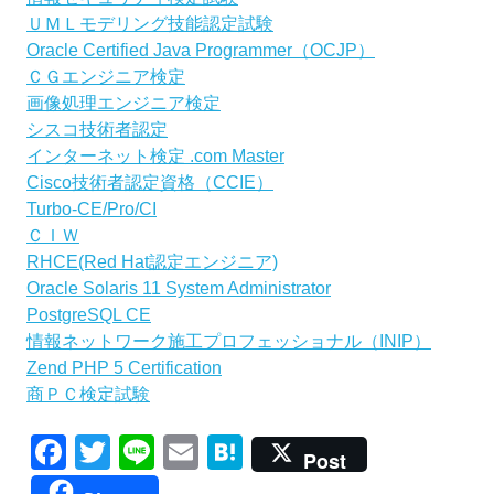
ＵＭＬモデリング技能認定試験
Oracle Certified Java Programmer（OCJP）
ＣＧエンジニア検定
画像処理エンジニア検定
シスコ技術者認定
インターネット検定 .com Master
Cisco技術者認定資格（CCIE）
Turbo-CE/Pro/CI
ＣＩＷ
RHCE(Red Hat認定エンジニア)
Oracle Solaris 11 System Administrator
PostgreSQL CE
情報ネットワーク施工プロフェッショナル（INIP）
Zend PHP 5 Certification
商ＰＣ検定試験
Facebook
Twitter
Line
Email
Hatena
Post