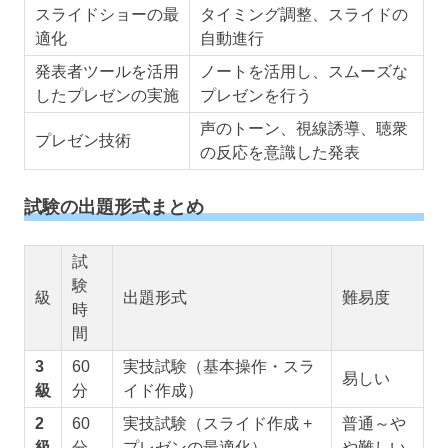
スライドショーの最
タイミング調整、スライドの
適化
自動進行
発表者ツールを活用
ノートを活用し、スムーズな
したプレゼンの実施
プレゼンを行う
声のトーン、視線誘導、聴衆
プレゼン技術
の反応を意識した発表
試験の出題形式まとめ
試
験
級
出題形式
難易度
時
間
3
60
実技試験（基本操作・スラ
易しい
級
分
イド作成）
2
60
実技試験（スライド作成 +
普通～や
級
分
プレゼンの最適化）
や難しい