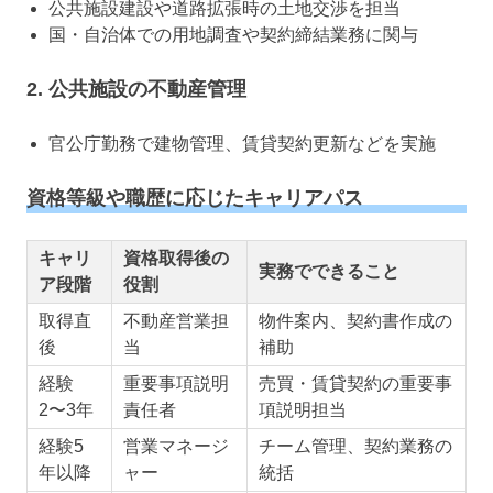
公共施設建設や道路拡張時の土地交渉を担当
国・自治体での用地調査や契約締結業務に関与
2.
公共施設の不動産管理
官公庁勤務で建物管理、賃貸契約更新などを実施
資格等級や職歴に応じたキャリアパス
キャリ
資格取得後の
実務でできること
ア段階
役割
取得直
不動産営業担
物件案内、契約書作成の
後
当
補助
経験
重要事項説明
売買・賃貸契約の重要事
2〜3年
責任者
項説明担当
経験5
営業マネージ
チーム管理、契約業務の
年以降
ャー
統括