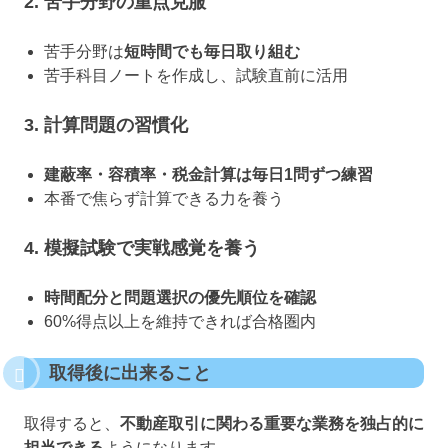
2. 苦手分野の重点克服
苦手分野は
短時間でも毎日取り組む
苦手科目ノートを作成し、試験直前に活用
3. 計算問題の習慣化
建蔽率・容積率・税金計算は毎日1問ずつ練習
本番で焦らず計算できる力を養う
4. 模擬試験で実戦感覚を養う
時間配分と問題選択の優先順位を確認
60%得点以上を維持できれば合格圏内
取得後に出来ること
取得すると、
不動産取引に関わる重要な業務を独占的に
担当できる
ようになります。