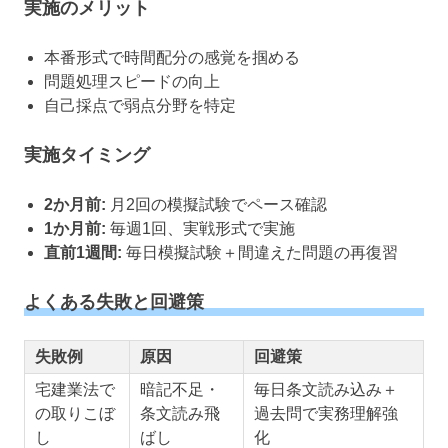
実施のメリット
本番形式で時間配分の感覚を掴める
問題処理スピードの向上
自己採点で弱点分野を特定
実施タイミング
2か月前:
月2回の模擬試験でペース確認
1か月前:
毎週1回、実戦形式で実施
直前1週間:
毎日模擬試験＋間違えた問題の再復習
よくある失敗と回避策
失敗例
原因
回避策
宅建業法で
暗記不足・
毎日条文読み込み＋
の取りこぼ
条文読み飛
過去問で実務理解強
し
ばし
化