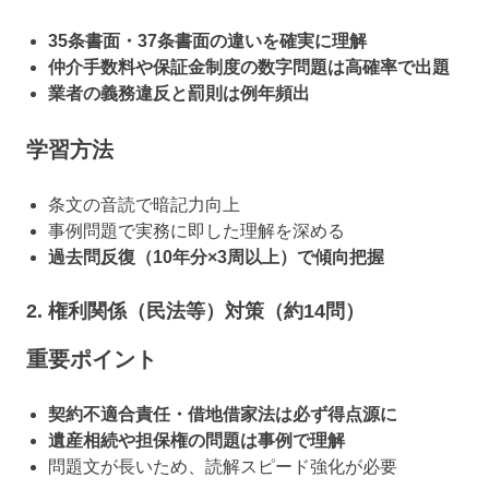
35条書面・37条書面の違いを確実に理解
仲介手数料や保証金制度の数字問題は高確率で出題
業者の義務違反と罰則は例年頻出
学習方法
条文の音読で暗記力向上
事例問題で実務に即した理解を深める
過去問反復（10年分×3周以上）で傾向把握
2. 権利関係（民法等）対策（約14問）
重要ポイント
契約不適合責任・借地借家法は必ず得点源に
遺産相続や担保権の問題は事例で理解
問題文が長いため、読解スピード強化が必要