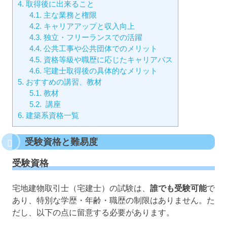
4.
取得後に出来ること
4.1.
主な業務と権限
4.2.
キャリアアップと収入向上
4.3.
独立・フリーランスでの活躍
4.4.
公共工事や公共団体でのメリット
4.5.
資格等級や職歴に応じたキャリアパス
4.6.
宅建士取得後の具体的なメリット
5.
おすすめの講習、教材
5.1.
教材
5.2.
講座
6.
建築系資格一覧
受験資格と難易度
受験資格
宅地建物取引士（宅建士）の試験は、
誰でも受験可能
で
あり、特別な学歴・年齢・職歴の制限はありません。た
だし、以下の点に留意する必要があります。