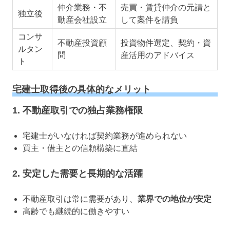
仲介業務・不
売買・賃貸仲介の元請と
独立後
動産会社設立
して案件を請負
コンサ
不動産投資顧
投資物件選定、契約・資
ルタン
問
産活用のアドバイス
ト
宅建士取得後の具体的なメリット
1.
不動産取引での独占業務権限
宅建士がいなければ契約業務が進められない
買主・借主との信頼構築に直結
2.
安定した需要と長期的な活躍
不動産取引は常に需要があり、
業界での地位が安定
高齢でも継続的に働きやすい