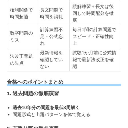
読解練習＋長文は後
権利関係で
長文問題で
回しで時間配分を徹
時間超過
時間を消耗
底
計算練習不
毎日1問の計算問題で
数字問題の
足・公式忘
スピード・正確性向
ミス
れ
上
最新情報を
試験1か月前に公式情
法改正問題
確認してい
報で最新法改正を確
の失点
ない
認
合格へのポイントまとめ
1. 過去問題の徹底演習
過去10年分の問題を最低3周解く
問題形式と出題パターンを体で覚える