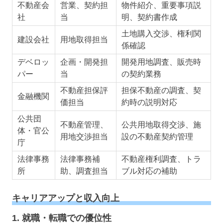
不動産会
営業、契約担
物件紹介、重要事項説
社
当
明、契約書作成
土地購入交渉、権利関
建設会社
用地取得担当
係確認
デベロッ
企画・開発担
開発用地調査、販売時
パー
当
の契約業務
不動産担保評
担保不動産の調査、契
金融機関
価担当
約時の説明対応
公共団
不動産管理、
公共用地取得交渉、施
体・官公
用地交渉担当
設の不動産契約管理
庁
法律事務
法律事務補
不動産権利調査、トラ
所
助、調査担当
ブル対応の補助
キャリアアップと収入向上
1.
就職・転職での優位性