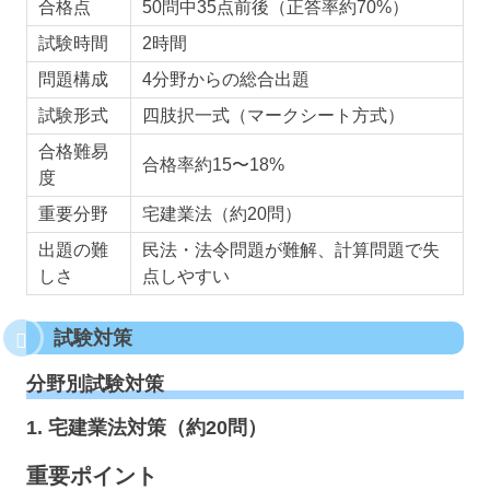
合格点
50問中35点前後（正答率約70%）
試験時間
2時間
問題構成
4分野からの総合出題
試験形式
四肢択一式（マークシート方式）
合格難易
合格率約15〜18%
度
重要分野
宅建業法（約20問）
出題の難
民法・法令問題が難解、計算問題で失
しさ
点しやすい
試験対策
分野別試験対策
1. 宅建業法対策（約20問）
重要ポイント