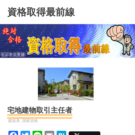
コ
資格取得最前線
ン
テ
ン
ツ
へ
ス
キ
ッ
プ
宅地建物取引主任者
資格
建築系
,
国家資格