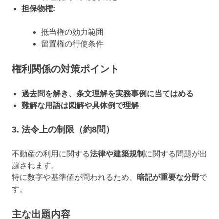
担保物権:
抵当権の効力範囲
留置権の行使条件
権利関係の対策ポイント
過去問を解き、条文理解を実務事例に当てはめる
難解な用語は図解や具体例で理解
3. 法令上の制限（約8問）
不動産の利用に関する
法律や建築規制
に関する問題が出
題されます。
特に数字や基準値が問われるため、
暗記が重要な分野
で
す。
主な出題内容