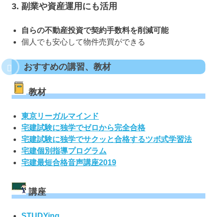
3.
副業や資産運用にも活用
自らの不動産投資で契約手数料を削減可能
個人でも安心して物件売買ができる
おすすめの講習、教材
教材
東京リーガルマインド
宅建試験に独学でゼロから完全合格
宅建試験に独学でサクッと合格するツボ式学習法
宅建個別指導プログラム
宅建最短合格音声講座2019
講座
STUDYing