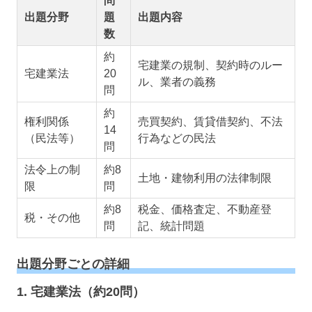
問
出題分野
題
出題内容
数
約
宅建業の規制、契約時のルー
宅建業法
20
ル、業者の義務
問
約
権利関係
売買契約、賃貸借契約、不法
14
（民法等）
行為などの民法
問
法令上の制
約8
土地・建物利用の法律制限
限
問
約8
税金、価格査定、不動産登
税・その他
問
記、統計問題
出題分野ごとの詳細
1. 宅建業法（約20問）