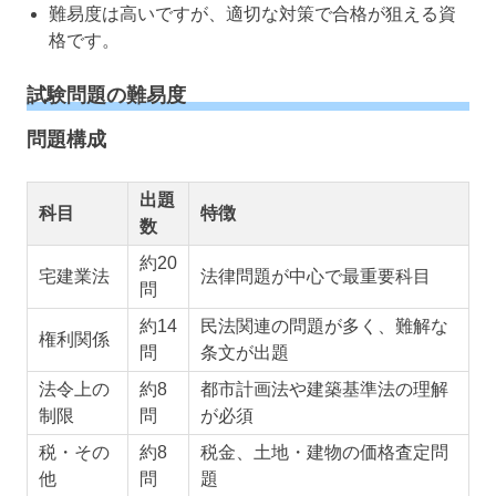
難易度は高いですが、適切な対策で合格が狙える資
格です。
試験問題の難易度
問題構成
出題
科目
特徴
数
約20
宅建業法
法律問題が中心で最重要科目
問
約14
民法関連の問題が多く、難解な
権利関係
問
条文が出題
法令上の
約8
都市計画法や建築基準法の理解
制限
問
が必須
税・その
約8
税金、土地・建物の価格査定問
他
問
題