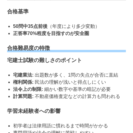
合格基準
50問中35点前後
（年度により多少変動）
正答率70%程度を目指すのが安全圏
合格難易度の特徴
宅建士試験の難しさのポイント
宅建業法:
出題数が多く、1問の失点が合否に直結
権利関係:
民法の理解が浅いと得点しにくい
法令上の制限:
細かい数字や基準の暗記が必要
計算問題:
不動産価格査定などの計算力も問われる
学習未経験者への影響
初学者は法律用語に慣れるまで時間がかかる
専門用語や法令の理解に苦戦しやすい