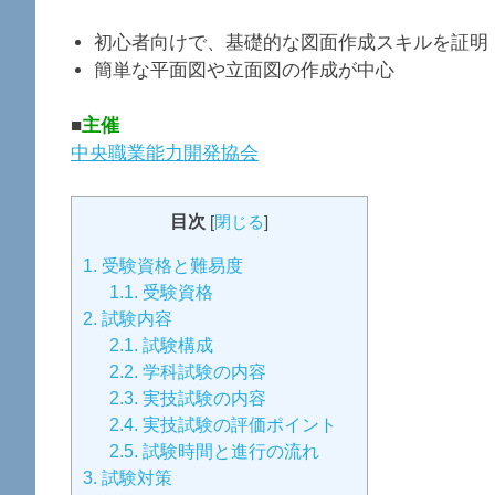
初心者向けで、基礎的な図面作成スキルを証明
簡単な平面図や立面図の作成が中心
■
主催
中央職業能力開発協会
目次
[
閉じる
]
1.
受験資格と難易度
1.1.
受験資格
2.
試験内容
2.1.
試験構成
2.2.
学科試験の内容
2.3.
実技試験の内容
2.4.
実技試験の評価ポイント
2.5.
試験時間と進行の流れ
3.
試験対策