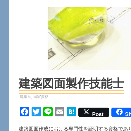
建築図面製作技能士
資格
建築系
,
国家資格
Facebook
Twitter
Line
Email
Hatena
Post
Sh
建築図面作成における専門性を証明する資格であ