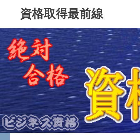
コ
資格取得最前線
ン
テ
ン
ツ
へ
ス
キ
ッ
プ