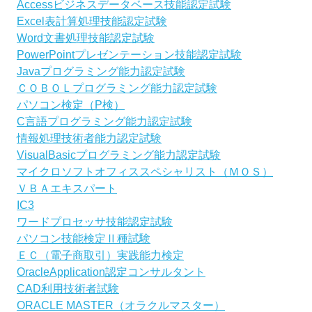
Accessビジネスデータベース技能認定試験
Excel表計算処理技能認定試験
Word文書処理技能認定試験
PowerPointプレゼンテーション技能認定試験
Javaプログラミング能力認定試験
ＣＯＢＯＬプログラミング能力認定試験
パソコン検定（P検）
C言語プログラミング能力認定試験
情報処理技術者能力認定試験
VisualBasicプログラミング能力認定試験
マイクロソフトオフィススペシャリスト（ＭＯＳ）
ＶＢＡエキスパート
IC3
ワードプロセッサ技能認定試験
パソコン技能検定Ⅱ種試験
ＥＣ（電子商取引）実践能力検定
OracleApplication認定コンサルタント
CAD利用技術者試験
ORACLE MASTER（オラクルマスター）