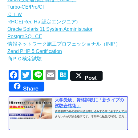
Turbo-CE/Pro/CI
ＣＩＷ
RHCE(Red Hat認定エンジニア)
Oracle Solaris 11 System Administrator
PostgreSQL CE
情報ネットワーク施工プロフェッショナル（INIP）
Zend PHP 5 Certification
商ＰＣ検定試験
Facebook
Twitter
Line
Email
Hatena
Post
Share
大学受験、資格試験に「新タイプの
試験合格術」
資格取得の為の教材や講座申し込みする前に必ず読んでお
きたいのが試験合格術です。非効率な勉強で時間、労力を
費やす前に、効果的な学習方法...