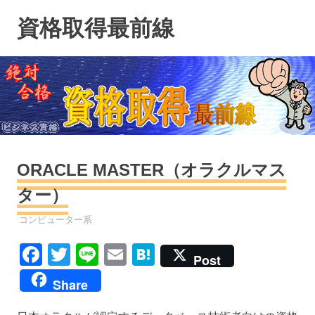
コ
資格取得最前線
ン
テ
ン
ツ
へ
ス
キ
ッ
プ
ORACLE MASTER（オラクルマス
ター）
資格
コンピューター系
Facebook
Twitter
Line
Email
Hatena
Post
Share