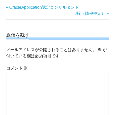
投
前
OracleApplication認定コンサルタント
の
次
J検（情報検定）
稿
記
の
ナ
事:
記
ビ
事:
ゲ
返信を残す
ー
シ
メールアドレスが公開されることはありません。
※
が
ョ
付いている欄は必須項目です
ン
コメント
※