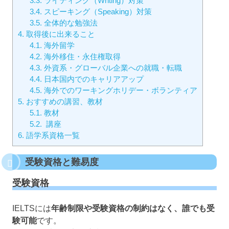
3.3.
ライティング（Writing）対策
3.4.
スピーキング（Speaking）対策
3.5.
全体的な勉強法
4.
取得後に出来ること
4.1.
海外留学
4.2.
海外移住・永住権取得
4.3.
外資系・グローバル企業への就職・転職
4.4.
日本国内でのキャリアアップ
4.5.
海外でのワーキングホリデー・ボランティア
5.
おすすめの講習、教材
5.1.
教材
5.2.
講座
6.
語学系資格一覧
受験資格と難易度
受験資格
IELTSには
年齢制限や受験資格の制約はなく、誰でも受
験可能
です。