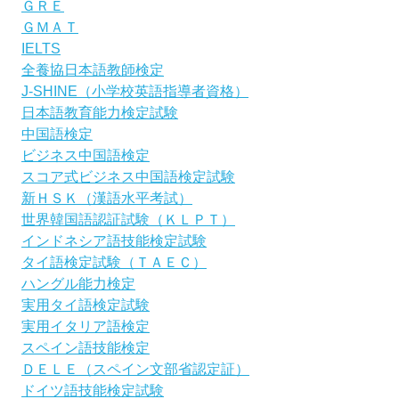
ＧＲＥ
ＧＭＡＴ
IELTS
全養協日本語教師検定
J-SHINE（小学校英語指導者資格）
日本語教育能力検定試験
中国語検定
ビジネス中国語検定
スコア式ビジネス中国語検定試験
新ＨＳＫ（漢語水平考試）
世界韓国語認証試験（ＫＬＰＴ）
インドネシア語技能検定試験
タイ語検定試験（ＴＡＥＣ）
ハングル能力検定
実用タイ語検定試験
実用イタリア語検定
スペイン語技能検定
ＤＥＬＥ（スペイン文部省認定証）
ドイツ語技能検定試験