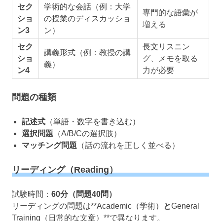
セク
学術的な会話（例：大学
専門的な語彙が
ショ
の授業のディスカッショ
増える
ン3
ン）
セク
長文リスニン
講義形式（例：教授の講
ショ
グ、メモを取る
義）
ン4
力が必要
問題の種類
記述式
（単語・数字を書き込む）
選択問題
（A/B/Cの選択肢）
マッチング問題
（話の流れを正しく並べる）
リーディング（Reading）
試験時間：
60分（問題40問）
リーディングの問題は**Academic（学術）
と
General
Training（日常的な文章）**で異なります。