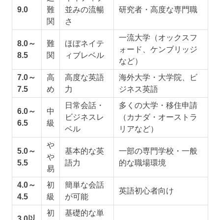
9.0
難
並みの流暢
研究者・高度な専門職
関
さ
一流大学（オックスフ
8.0～
難
ほぼネイテ
ォード、ケンブリッジ
8.5
関
ィブレベル
など）
7.0～
高
高度な英語
海外大学・大学院、ビ
7.5
め
力
ジネス英語
日常会話・
多くの大学・移住申請
6.0～
中
ビジネスレ
（カナダ・オーストラ
6.5
級
ベル
リアなど）
や
5.0～
基本的な英
一部の専門学校・一般
や
5.5
語力
的な職場環境
易
4.0～
初
簡単な会話
英語初心者向け
4.5
級
が可能
初
基礎的な単
3.0以