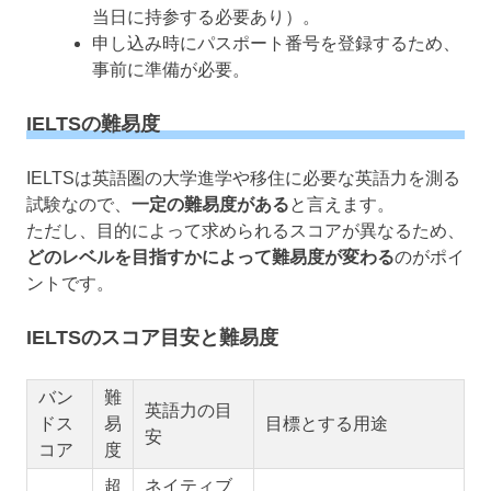
当日に持参する必要あり）。
申し込み時にパスポート番号を登録するため、
事前に準備が必要。
IELTSの難易度
IELTSは英語圏の大学進学や移住に必要な英語力を測る
試験なので、
一定の難易度がある
と言えます。
ただし、目的によって求められるスコアが異なるため、
どのレベルを目指すかによって難易度が変わる
のがポイ
ントです。
IELTSのスコア目安と難易度
バン
難
英語力の目
ドス
易
目標とする用途
安
コア
度
超
ネイティブ