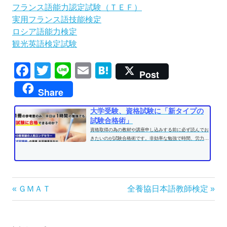
フランス語能力認定試験（ＴＥＦ）
実用フランス語技能検定
ロシア語能力検定
観光英語検定試験
Facebook
Twitter
Line
Email
Hatena
Post
Share
大学受験、資格試験に「新タイプの
試験合格術」
資格取得の為の教材や講座申し込みする前に必ず読んでお
きたいのが試験合格術です。非効率な勉強で時間、労力を
費やす前に、効果的な学習方法...
投
前
次
ＧＭＡＴ
全養協日本語教師検定
の
の
稿
記
記
ナ
事:
事: