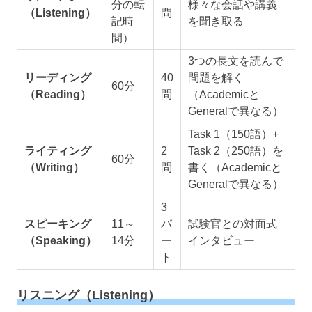
分の転
様々な会話や講義
（Listening）
問
記時
を聞き取る
間）
3つの長文を読んで
リーディング
40
問題を解く
60分
（Reading）
問
（Academicと
Generalで異なる）
Task 1（150語）+
ライティング
2
Task 2（250語）を
60分
（Writing）
問
書く（Academicと
Generalで異なる）
3
スピーキング
11～
パ
試験官との対面式
（Speaking）
14分
ー
インタビュー
ト
リスニング（Listening）