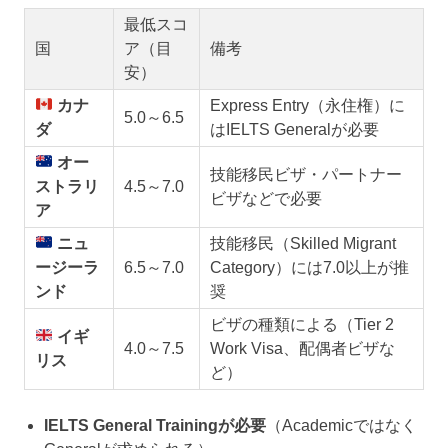
最低スコ
国
ア（目
備考
安）
カナ
Express Entry（永住権）に
5.0～6.5
ダ
はIELTS Generalが必要
オー
技能移民ビザ・パートナー
ストラリ
4.5～7.0
ビザなどで必要
ア
ニュ
技能移民（Skilled Migrant
ージーラ
6.5～7.0
Category）には7.0以上が推
ンド
奨
ビザの種類による（Tier 2
イギ
4.0～7.5
Work Visa、配偶者ビザな
リス
ど）
IELTS General Trainingが必要
（Academicではなく