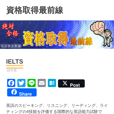
コ
資格取得最前線
ン
テ
ン
ツ
へ
ス
キ
ッ
プ
IELTS
資格
語学系
Facebook
Twitter
Line
Email
Hatena
Post
Share
英語のスピーキング、リスニング、リーディング、ライ
ティングの4技能を評価する国際的な英語能力試験で