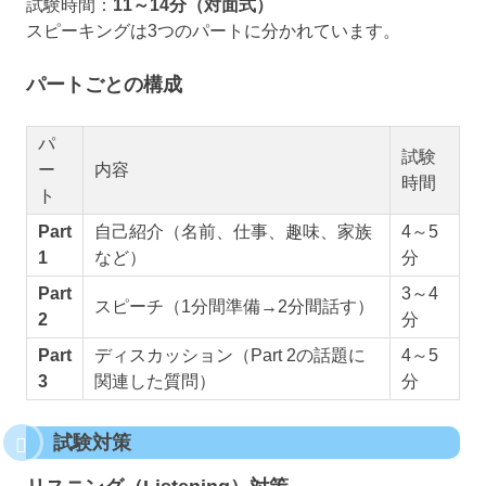
試験時間：
11～14分（対面式）
スピーキングは3つのパートに分かれています。
パートごとの構成
パ
試験
ー
内容
時間
ト
Part
自己紹介（名前、仕事、趣味、家族
4～5
1
など）
分
Part
3～4
スピーチ（1分間準備→2分間話す）
2
分
Part
ディスカッション（Part 2の話題に
4～5
3
関連した質問）
分
試験対策