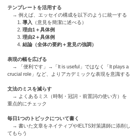
テンプレートを活用する
→ 例えば、エッセイの構成を以下のように統一する
1.
導入
（意見を簡潔に述べる）
2.
理由1＋具体例
3.
理由2＋具体例
4.
結論（全体の要約＋意見の強調）
表現の幅を広げる
→ 「便利です」→「It is useful」ではなく「It plays a
crucial role」など、よりアカデミックな表現を意識する
文法のミスを減らす
→ よくあるミス（時制・冠詞・前置詞の使い方）を
重点的にチェック
毎日1つのトピックについて書く
→ 書いた文章をネイティブやIELTS対策講師に添削し
てもらう