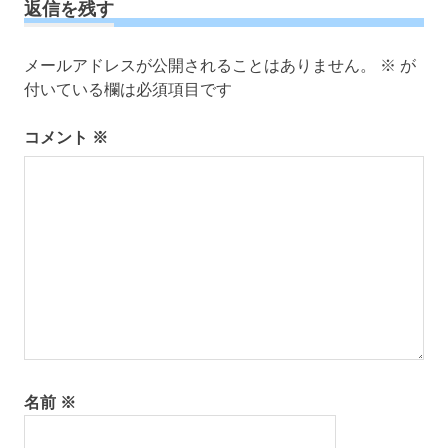
ビ
返信を残す
ゲ
ー
メールアドレスが公開されることはありません。
※
が
シ
付いている欄は必須項目です
ョ
ン
コメント
※
名前
※