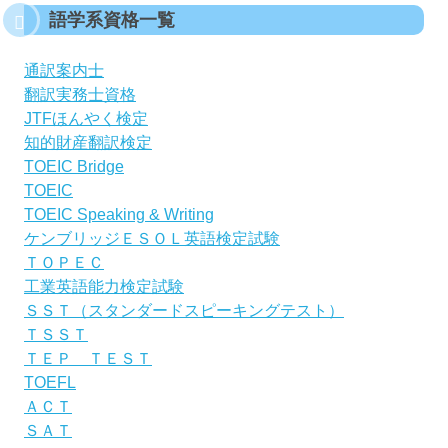
語学系資格一覧
通訳案内士
翻訳実務士資格
JTFほんやく検定
知的財産翻訳検定
TOEIC Bridge
TOEIC
TOEIC Speaking & Writing
ケンブリッジＥＳＯＬ英語検定試験
ＴＯＰＥＣ
工業英語能力検定試験
ＳＳＴ（スタンダードスピーキングテスト）
ＴＳＳＴ
ＴＥＰ ＴＥＳＴ
TOEFL
ＡＣＴ
ＳＡＴ