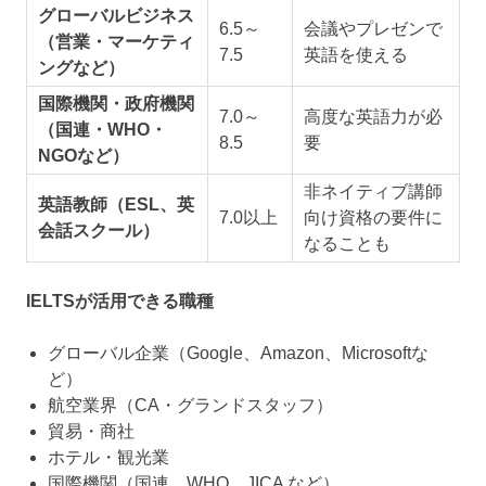
グローバルビジネス
6.5～
会議やプレゼンで
（営業・マーケティ
7.5
英語を使える
ングなど）
国際機関・政府機関
7.0～
高度な英語力が必
（国連・WHO・
8.5
要
NGOなど）
非ネイティブ講師
英語教師（ESL、英
7.0以上
向け資格の要件に
会話スクール）
なることも
IELTSが活用できる職種
グローバル企業（Google、Amazon、Microsoftな
ど）
航空業界（CA・グランドスタッフ）
貿易・商社
ホテル・観光業
国際機関（国連、WHO、JICA など）