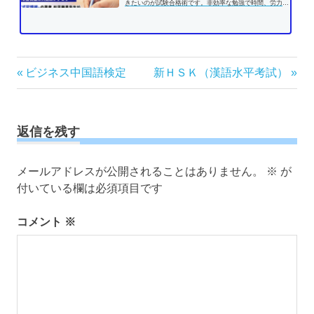
きたいのが試験合格術です。非効率な勉強で時間、労力を
費やす前に、効果的な学習方法...
投
前
次
ビジネス中国語検定
新ＨＳＫ（漢語水平考試）
の
の
稿
記
記
ナ
事:
事:
ビ
返信を残す
ゲ
ー
メールアドレスが公開されることはありません。
※
が
シ
付いている欄は必須項目です
ョ
ン
コメント
※