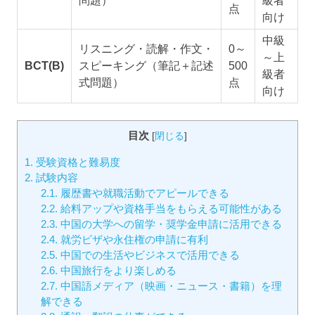
問題）
級者
点
向け
中級
リスニング・読解・作文・
0～
～上
BCT(B)
スピーキング（筆記＋記述
500
級者
式問題）
点
向け
目次
[
閉じる
]
1.
受験資格と難易度
2.
試験内容
2.1.
履歴書や就職活動でアピールできる
2.2.
給料アップや資格手当をもらえる可能性がある
2.3.
中国の大学への留学・奨学金申請に活用できる
2.4.
就労ビザや永住権の申請に有利
2.5.
中国での生活やビジネスで活用できる
2.6.
中国旅行をより楽しめる
2.7.
中国語メディア（映画・ニュース・書籍）を理
解できる