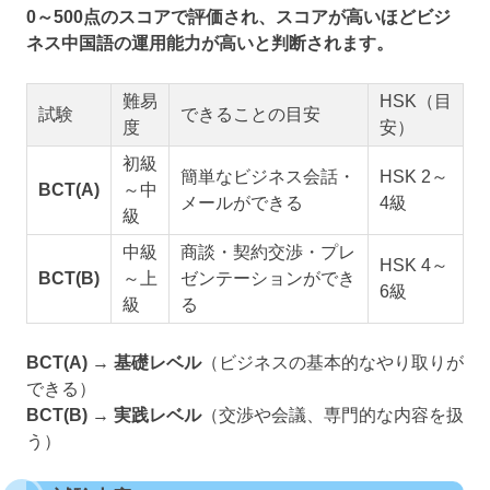
0～500点のスコアで評価され、スコアが高いほどビジ
ネス中国語の運用能力が高いと判断されます。
難易
HSK（目
試験
できることの目安
度
安）
初級
簡単なビジネス会話・
HSK 2～
BCT(A)
～中
メールができる
4級
級
中級
商談・契約交渉・プレ
HSK 4～
BCT(B)
～上
ゼンテーションができ
6級
級
る
BCT(A)
→
基礎レベル
（ビジネスの基本的なやり取りが
できる）
BCT(B)
→
実践レベル
（交渉や会議、専門的な内容を扱
う）