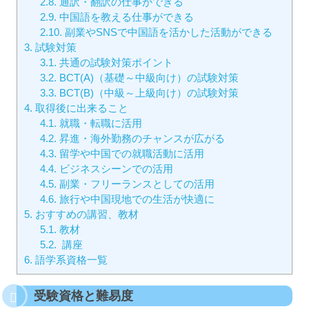
2.8.
通訳・翻訳の仕事ができる
2.9.
中国語を教える仕事ができる
2.10.
副業やSNSで中国語を活かした活動ができる
3.
試験対策
3.1.
共通の試験対策ポイント
3.2.
BCT(A)（基礎～中級向け）の試験対策
3.3.
BCT(B)（中級～上級向け）の試験対策
4.
取得後に出来ること
4.1.
就職・転職に活用
4.2.
昇進・海外勤務のチャンスが広がる
4.3.
留学や中国での就職活動に活用
4.4.
ビジネスシーンでの活用
4.5.
副業・フリーランスとしての活用
4.6.
旅行や中国現地での生活が快適に
5.
おすすめの講習、教材
5.1.
教材
5.2.
講座
6.
語学系資格一覧
受験資格と難易度