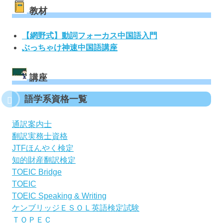
教材
【網野式】動詞フォーカス中国語入門
ぶっちゃけ神速中国語講座
講座
語学系資格一覧
通訳案内士
翻訳実務士資格
JTFほんやく検定
知的財産翻訳検定
TOEIC Bridge
TOEIC
TOEIC Speaking & Writing
ケンブリッジＥＳＯＬ英語検定試験
ＴＯＰＥＣ