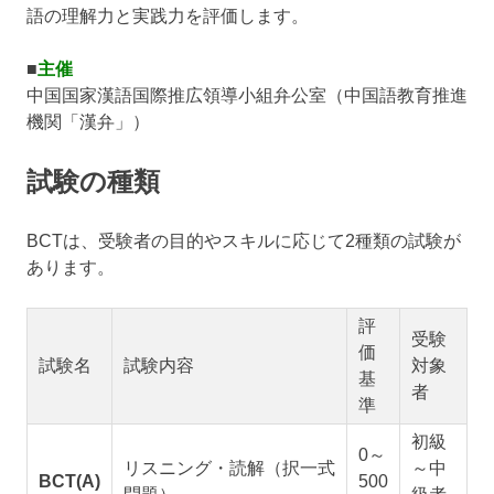
語の理解力と実践力を評価します。
■
主催
中国国家漢語国際推広領導小組弁公室（中国語教育推進
機関「漢弁」）
試験の種類
BCTは、受験者の目的やスキルに応じて2種類の試験が
あります。
評
受験
価
試験名
試験内容
対象
基
者
準
初級
0～
リスニング・読解（択一式
～中
BCT(A)
500