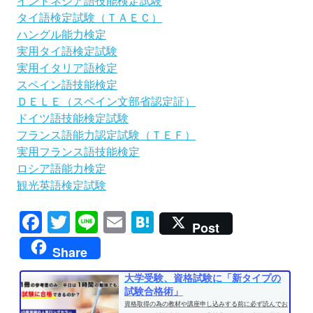
インドネシア語技能検定試験
タイ語検定試験（ＴＡＥＣ）
ハングル能力検定
実用タイ語検定試験
実用イタリア語検定
スペイン語技能検定
ＤＥＬＥ（スペイン文部省認定証）
ドイツ語技能検定試験
フランス語能力認定試験（ＴＥＦ）
実用フランス語技能検定
ロシア語能力検定
観光英語検定試験
Facebook
Twitter
Line
Email
Hatena
Post
Share
大学受験、資格試験に「新タイプの
試験合格術」
資格取得の為の教材や講座申し込みする前に必ず読んでお