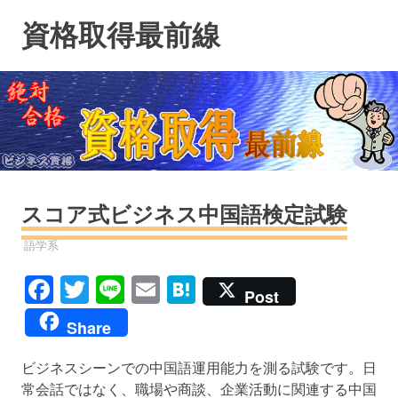
コ
資格取得最前線
ン
テ
ン
ツ
へ
ス
キ
ッ
プ
スコア式ビジネス中国語検定試験
資格
語学系
Facebook
Twitter
Line
Email
Hatena
Post
Share
ビジネスシーンでの中国語運用能力を測る試験です。日
常会話ではなく、職場や商談、企業活動に関連する中国