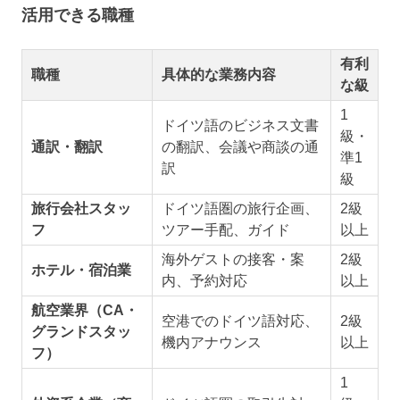
活用できる職種
有利
職種
具体的な業務内容
な級
1
ドイツ語のビジネス文書
級・
通訳・翻訳
の翻訳、会議や商談の通
準1
訳
級
旅行会社スタッ
ドイツ語圏の旅行企画、
2級
フ
ツアー手配、ガイド
以上
海外ゲストの接客・案
2級
ホテル・宿泊業
内、予約対応
以上
航空業界（CA・
空港でのドイツ語対応、
2級
グランドスタッ
機内アナウンス
以上
フ）
1