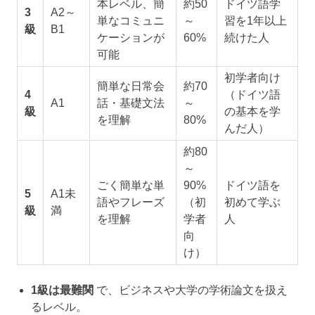
本レベル、簡
約50
ドイツ語学
3
A2～
単なコミュニ
～
習を1年以上
級
B1
ケーションが
60%
続けた人
可能
初学者向け
簡単な日常会
約70
4
（ドイツ語
A1
話・基礎文法
～
級
の基本を学
を理解
80%
んだ人）
約80
～
ごく簡単な単
90%
ドイツ語を
5
A1未
語やフレーズ
（初
初めて学ぶ
級
満
を理解
学者
人
向
け）
1級は最難関
で、ビジネスや大学の学術論文を扱え
るレベル。