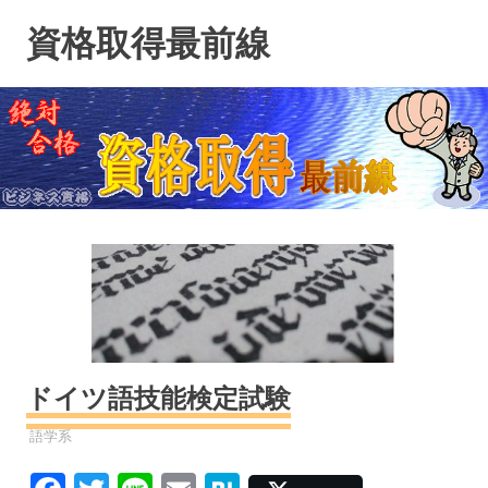
コ
資格取得最前線
ン
テ
ン
ツ
へ
ス
キ
ッ
プ
ドイツ語技能検定試験
資格
語学系