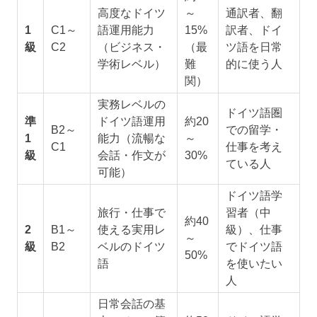
高度なドイツ
～
通訳者、翻
1
C1～
語運用能力
15%
訳者、ドイ
級
C2
（ビジネス・
（最
ツ語を日常
学術レベル）
難
的に使う人
関）
実務レベルの
ドイツ語圏
準
ドイツ語運用
約20
B2～
での留学・
1
能力（流暢な
～
C1
仕事を考え
級
会話・作文が
30%
ている人
可能）
ドイツ語学
旅行・仕事で
習者（中
約40
2
B1～
使える実用レ
級）、仕事
～
級
B2
ベルのドイツ
でドイツ語
50%
語
を使いたい
人
日常会話の基