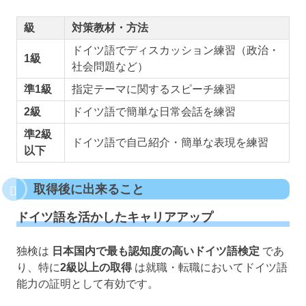
級
対策教材・方法
ドイツ語でディスカッション練習（政治・
1級
社会問題など）
準1級
指定テーマに関するスピーチ練習
2級
ドイツ語で簡単な日常会話を練習
準2級
ドイツ語で自己紹介・簡単な表現を練習
以下
取得後に出来ること
ドイツ語を活かしたキャリアアップ
独検は
日本国内で最も認知度の高いドイツ語検定
であ
り、特に
2級以上の取得
は就職・転職においてドイツ語
能力の証明として有効です。