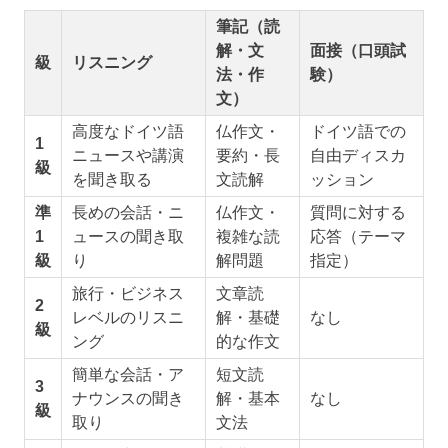
筆記（読
解・文
面接（口頭試
級
リスニング
法・作
験）
文）
高度なドイツ語
仏作文・
ドイツ語での
1
ニュースや講演
要約・長
自由ディスカ
級
を聞き取る
文読解
ッション
準
長めの会話・ニ
仏作文・
質問に対する
1
ュースの聞き取
複雑な読
応答（テーマ
級
り
解問題
指定）
旅行・ビジネス
文章読
2
レベルのリスニ
解・基礎
なし
級
ング
的な作文
簡単な会話・ア
短文読
3
ナウンスの聞き
解・基本
なし
級
取り
文法