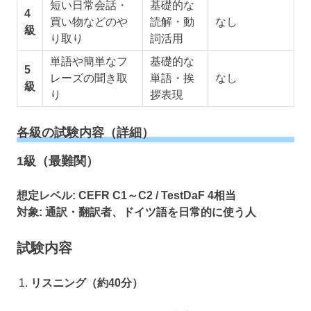
短い日常会話・
基礎的な
4
買い物などのや
読解・動
なし
級
り取り
詞活用
単語や簡単なフ
基礎的な
5
レーズの聞き取
単語・挨
なし
級
り
拶表現
各級の試験内容（詳細）
1級（最難関）
想定レベル:
CEFR C1～C2 / TestDaF 4相当
対象:
通訳・翻訳者、ドイツ語を日常的に使う人
試験内容
リスニング（約40分）