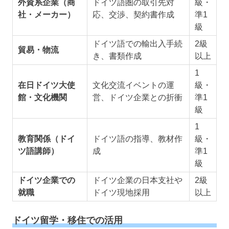
外資系企業（商
ドイツ語圏の取引先対
級・
社・メーカー）
応、交渉、契約書作成
準1
級
ドイツ語での輸出入手続
2級
貿易・物流
き、書類作成
以上
1
在日ドイツ大使
文化交流イベントの運
級・
館・文化機関
営、ドイツ企業との折衝
準1
級
1
教育関係（ドイ
ドイツ語の指導、教材作
級・
ツ語講師）
成
準1
級
ドイツ企業での
ドイツ企業の日本支社や
2級
就職
ドイツ現地採用
以上
ドイツ留学・移住での活用