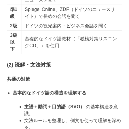
準1
Spiegel Online、ZDF（ドイツのニュースサ
級
イト）で長めの会話を聞く
2級
ドイツの観光案内・ビジネス会話を聞く
3級
基礎的なドイツ語教材（「独検対策リスニン
以
グCD」）を使用
下
(2) 読解・文法対策
共通の対策
基本的なドイツ語の構造を理解する
主語＋動詞＋目的語（SVO）
の基本構造を意
識。
文法ルールを整理し、例文を使って理解を深め
る。