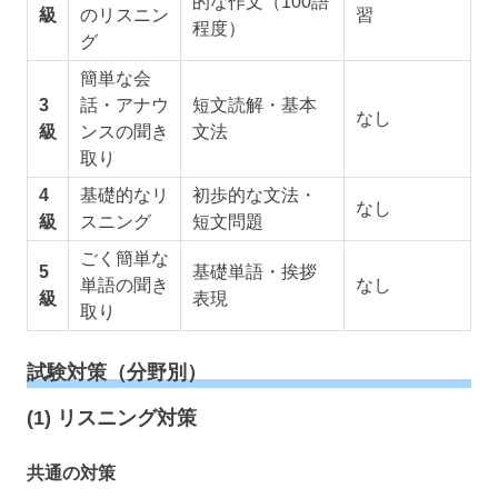
的な作文（100語
級
のリスニン
習
程度）
グ
簡単な会
3
話・アナウ
短文読解・基本
なし
級
ンスの聞き
文法
取り
4
基礎的なリ
初歩的な文法・
なし
級
スニング
短文問題
ごく簡単な
5
基礎単語・挨拶
単語の聞き
なし
級
表現
取り
試験対策（分野別）
(1) リスニング対策
共通の対策