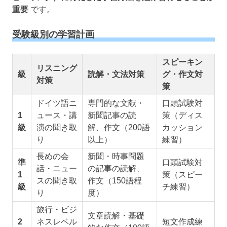
重要
です。
受験級別の学習計画
スピーキン
リスニング
級
読解・文法対策
グ・作文対
対策
策
ドイツ語ニ
専門的な文献・
口頭試験対
1
ュース・講
新聞記事の読
策（ディス
級
演の聞き取
解、作文（200語
カッション
り
以上）
練習）
長めの会
新聞・時事問題
準
口頭試験対
話・ニュー
の記事の読解、
1
策（スピー
スの聞き取
作文（150語程
級
チ練習）
り
度）
旅行・ビジ
文章読解・基礎
2
ネスレベル
短文作成練