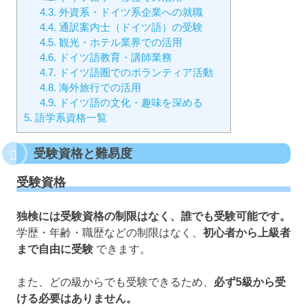
4.3.
外資系・ドイツ系企業への就職
4.4.
通訳案内士（ドイツ語）の受験
4.5.
観光・ホテル業界での活用
4.6.
ドイツ語教育・講師業務
4.7.
ドイツ語圏でのボランティア活動
4.8.
海外旅行での活用
4.9.
ドイツ語の文化・趣味を深める
5.
語学系資格一覧
受験資格と難易度
受験資格
独検には受験資格の制限はなく、誰でも受験可能です。
学歴・年齢・職歴などの制限はなく、
初心者から上級者
まで自由に受験
できます。
また、どの級からでも受験できるため、
必ず5級から受
ける必要はありません。