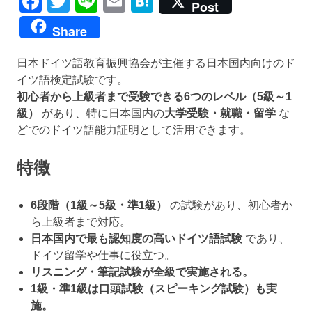
Facebook
Twitter
Line
Email
Hatena
Post
Share
日本ドイツ語教育振興協会が主催する日本国内向けのド
イツ語検定試験です。
初心者から上級者まで受験できる6つのレベル（5級～1
級）
があり、特に日本国内の
大学受験・就職・留学
な
どでのドイツ語能力証明として活用できます。
特徴
6段階（1級～5級・準1級）
の試験があり、初心者か
ら上級者まで対応。
日本国内で最も認知度の高いドイツ語試験
であり、
ドイツ留学や仕事に役立つ。
リスニング・筆記試験が全級で実施される。
1級・準1級は口頭試験（スピーキング試験）も実
施。