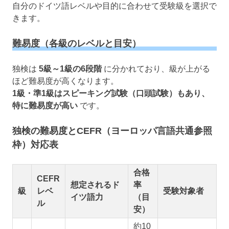
自分のドイツ語レベルや目的に合わせて受験級を選択で
きます。
難易度（各級のレベルと目安）
独検は
5級～1級の6段階
に分かれており、級が上がる
ほど難易度が高くなります。
1級・準1級はスピーキング試験（口頭試験）もあり、
特に難易度が高い
です。
独検の難易度とCEFR（ヨーロッパ言語共通参照
枠）対応表
合格
CEFR
想定されるド
率
級
レベ
受験対象者
イツ語力
（目
ル
安）
約10