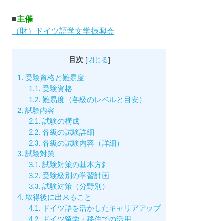
■
主催
（財）ドイツ語学文学振興会
目次
[
閉じる
]
1.
受験資格と難易度
1.1.
受験資格
1.2.
難易度（各級のレベルと目安）
2.
試験内容
2.1.
試験の構成
2.2.
各級の試験詳細
2.3.
各級の試験内容（詳細）
3.
試験対策
3.1.
試験対策の基本方針
3.2.
受験級別の学習計画
3.3.
試験対策（分野別）
4.
取得後に出来ること
4.1.
ドイツ語を活かしたキャリアアップ
4.2.
ドイツ留学・移住での活用